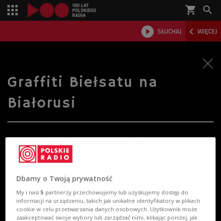
shopping_cart



SŁUCHAJ
WIĘCEJ

Graffiti Biełsatu na
Białorusi
Dbamy o Twoją prywatność
My i nasi
5
partnerzy przechowujemy lub uzyskujemy dostęp do
informacji na urządzeniu, takich jak unikalne identyfikatory w plikach
cookie w celu przetwarzania danych osobowych. Użytkownik może
zaakceptować swoje wybory lub zarządzać nimi, klikając poniżej, jak