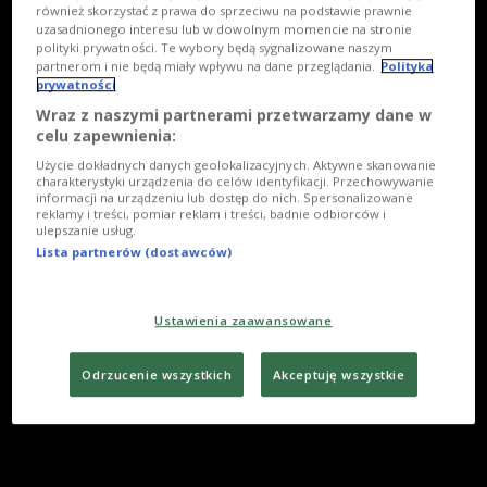
również skorzystać z prawa do sprzeciwu na podstawie prawnie
uzasadnionego interesu lub w dowolnym momencie na stronie
polityki prywatności. Te wybory będą sygnalizowane naszym
partnerom i nie będą miały wpływu na dane przeglądania.
Polityka
prywatności
Wraz z naszymi partnerami przetwarzamy dane w
celu zapewnienia:
Użycie dokładnych danych geolokalizacyjnych. Aktywne skanowanie
charakterystyki urządzenia do celów identyfikacji. Przechowywanie
informacji na urządzeniu lub dostęp do nich. Spersonalizowane
reklamy i treści, pomiar reklam i treści, badnie odbiorców i
ulepszanie usług.
Lista partnerów (dostawców)
Ustawienia zaawansowane
Odrzucenie wszystkich
Akceptuję wszystkie