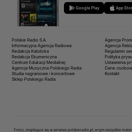
Google Play
App Sto
Polskie Radio S.A.
Agencja Prom
Informacyjna Agencja Radiowa
Agencja Rekl
Redakcja Katolicka
Regulamin se
Redakcja Ekumeniczna
Polityka pryw
Centrum Edukacji Medialnej
Ustawienia pr
Agencja Muzyczna Polskiego Radia
Dane osobo
Studia nagraniowe i koncertowe
Kontakt
Sklep Polskiego Radia
Treści, znajdujące się w serwisie polskieradio.pl, w tym wszystkie ma