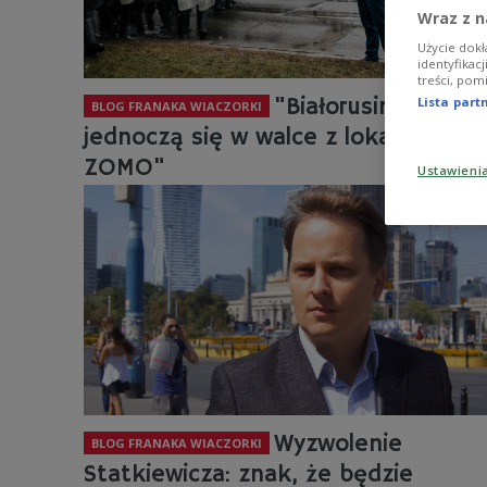
Wraz z n
Użycie dokł
identyfikac
treści, pom
"Białorusini
Lista par
BLOG FRANAKA WIACZORKI
jednoczą się w walce z lokalnym
ZOMO"
Ustawieni
Wyzwolenie
BLOG FRANAKA WIACZORKI
Statkiewicza: znak, że będzie