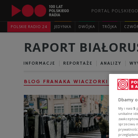
PORTAL POLSKIEGO
POLSKIE RADIO 24
JEDYNKA
DWÓJKA
TRÓJKA
CZWÓ
RAPORT BIAŁORU
INFORMACJE
REPORTAŻE
ANALIZY
WY
BLOG FRANAKA WIACZORKI
Dbamy o
My i nasi
5
p
unikalne id
zaakceptowa
sprzeciwu 
prywatnośc
przeglądani