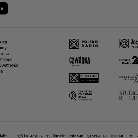
re
ocji
amy
rwisu
atności
ywatności
we
teriały i ich części oraz poszczególne elementy samego serwisu mają charakter 