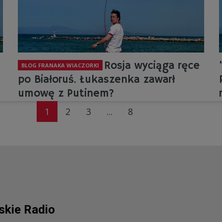
Rosja wyciąga ręce
BLOG FRANAKA WIACZORKI
po Białoruś. Łukaszenka zawarł
umowę z Putinem?
1
2
3
...
8
lskie Radio