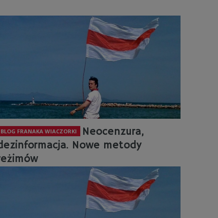
Neocenzura,
BLOG FRANAKA WIACZORKI
dezinformacja. Nowe metody
reżimów