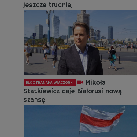
jeszcze trudniej
Mikoła
BLOG FRANAKA WIACZORKI
Statkiewicz daje Białorusi nową
szansę