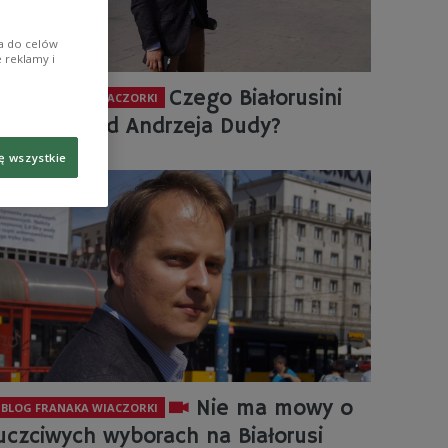
ia do celów
 reklamy i
Czego Białorusini
BLOG FRANAKA WIACZORKI
oczekują od Andrzeja Dudy?
ę wszystkie
Nie ma mowy o
BLOG FRANAKA WIACZORKI
uczciwych wyborach na Białorusi