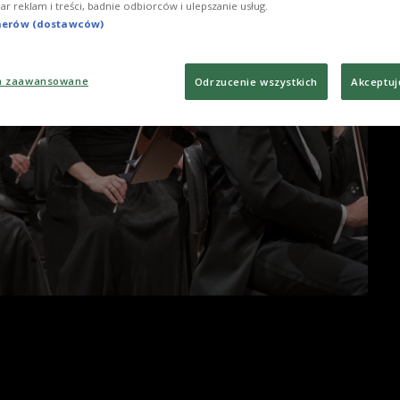
iar reklam i treści, badnie odbiorców i ulepszanie usług.
tnerów (dostawców)
a zaawansowane
Odrzucenie wszystkich
Akceptuj