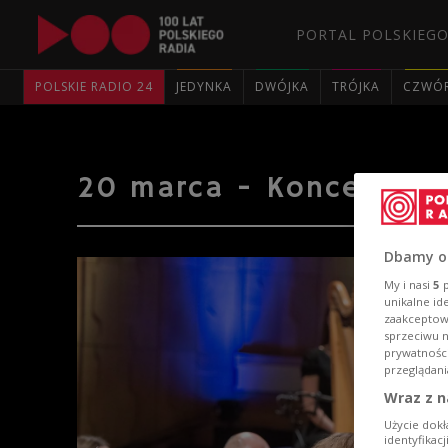
PORTAL POLSKIEGO
POLSKIE RADIO 24
JEDYNKA
DWÓJKA
TRÓJKA
CZWÓ
20 marca - Koncert Cha
Dbamy o
My i nasi
5
p
unikalne id
zaakceptowa
sprzeciwu 
prywatnośc
przeglądani
Wraz z n
Użycie dokł
identyfikac