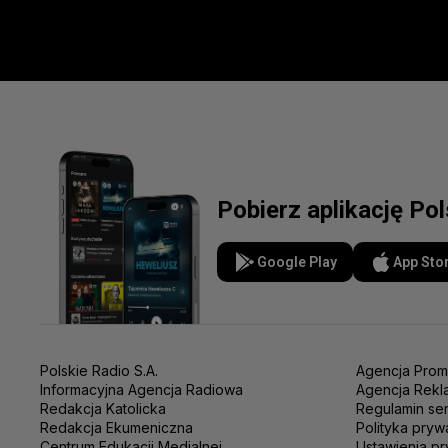
Pobierz aplikację Po
Google Play
App Sto
Polskie Radio S.A.
Agencja Prom
Informacyjna Agencja Radiowa
Agencja Rekl
Redakcja Katolicka
Regulamin se
Redakcja Ekumeniczna
Polityka pryw
Centrum Edukacji Medialnej
Ustawienia pr