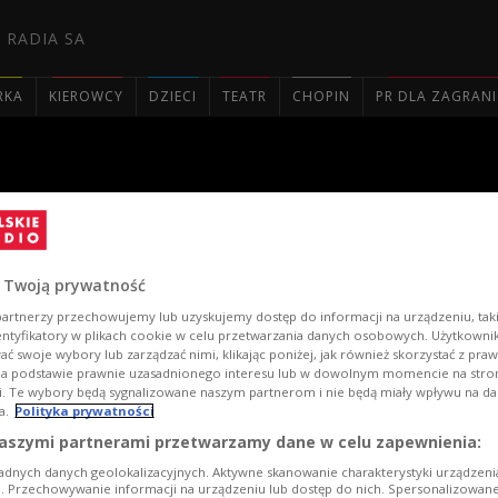
 RADIA SA
RKA
KIEROWCY
DZIECI
TEATR
CHOPIN
PR DLA ZAGRAN

rytatywny - Solidarni z Ukr
 Twoją prywatność
artnerzy przechowujemy lub uzyskujemy dostęp do informacji na urządzeniu, taki
entyfikatory w plikach cookie w celu przetwarzania danych osobowych. Użytkown
ć swoje wybory lub zarządzać nimi, klikając poniżej, jak również skorzystać z pra
na podstawie prawnie uzasadnionego interesu lub w dowolnym momencie na stroni
i. Te wybory będą sygnalizowane naszym partnerom i nie będą miały wpływu na d
a.
Polityka prywatności
aszymi partnerami przetwarzamy dane w celu zapewnienia:
adnych danych geolokalizacyjnych. Aktywne skanowanie charakterystyki urządzen
ji. Przechowywanie informacji na urządzeniu lub dostęp do nich. Spersonalizowane