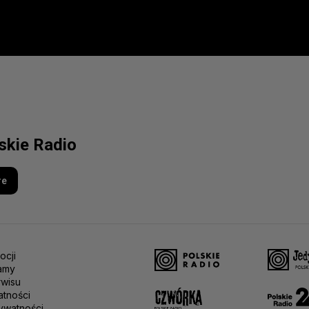
lskie Radio
re
ocji
amy
rwisu
atności
ywatności