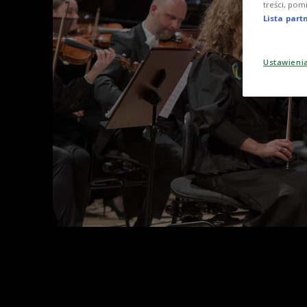
treści, pom
Lista par
Ustawieni