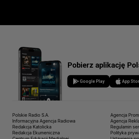
Pobierz aplikację Po
Google Play
App Sto
Polskie Radio S.A.
Agencja Prom
Informacyjna Agencja Radiowa
Agencja Rekl
Redakcja Katolicka
Regulamin se
Redakcja Ekumeniczna
Polityka pryw
Centrum Edukacji Medialnej
Ustawienia pr