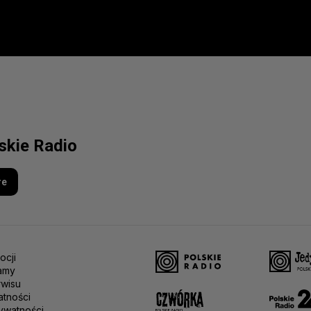
lskie Radio
re
ocji
amy
rwisu
atności
ywatności