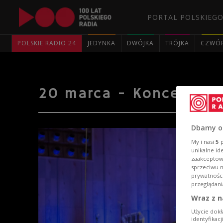
PORTAL POLSKIEGO
POLSKIE RADIO 24
JEDYNKA
DWÓJKA
TRÓJKA
CZWÓ
20 marca - Koncert Cha
Dbamy o
My i nasi
5
p
unikalne id
zaakceptowa
sprzeciwu 
prywatnośc
przeglądani
Wraz z n
Użycie dokł
identyfikac