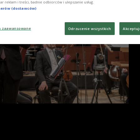
iar reklam i treści, badnie odbiorców i ulepszanie usług.
tnerów (dostawców)
a zaawansowane
Odrzucenie wszystkich
Akceptuj