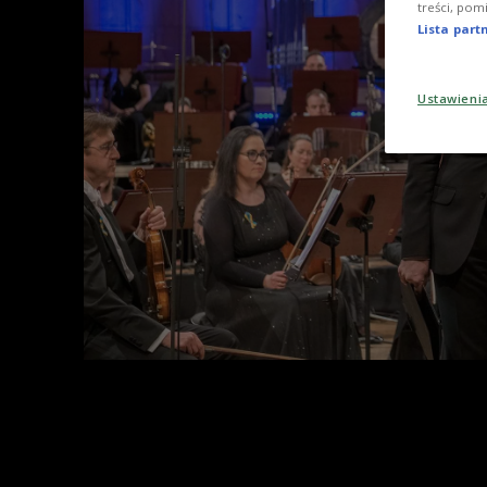
treści, pom
Lista par
Ustawieni