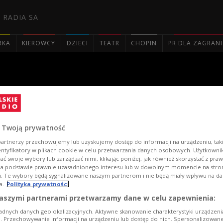
 RADIA SA
RKA
KIEROWCY
DZIECI
TEATR
CHOPIN
PR DLA ZAGRAN

rytatywny - Solidarni z Ukr
 Twoją prywatność
artnerzy przechowujemy lub uzyskujemy dostęp do informacji na urządzeniu, taki
entyfikatory w plikach cookie w celu przetwarzania danych osobowych. Użytkown
ć swoje wybory lub zarządzać nimi, klikając poniżej, jak również skorzystać z pra
na podstawie prawnie uzasadnionego interesu lub w dowolnym momencie na stroni
i. Te wybory będą sygnalizowane naszym partnerom i nie będą miały wpływu na d
a.
Polityka prywatności
aszymi partnerami przetwarzamy dane w celu zapewnienia:
adnych danych geolokalizacyjnych. Aktywne skanowanie charakterystyki urządzen
ji. Przechowywanie informacji na urządzeniu lub dostęp do nich. Spersonalizowane