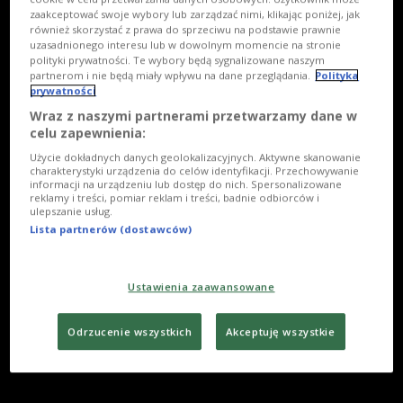
zaakceptować swoje wybory lub zarządzać nimi, klikając poniżej, jak
również skorzystać z prawa do sprzeciwu na podstawie prawnie
uzasadnionego interesu lub w dowolnym momencie na stronie
polityki prywatności. Te wybory będą sygnalizowane naszym
partnerom i nie będą miały wpływu na dane przeglądania.
Polityka
prywatności
Wraz z naszymi partnerami przetwarzamy dane w
celu zapewnienia:
Użycie dokładnych danych geolokalizacyjnych. Aktywne skanowanie
charakterystyki urządzenia do celów identyfikacji. Przechowywanie
informacji na urządzeniu lub dostęp do nich. Spersonalizowane
reklamy i treści, pomiar reklam i treści, badnie odbiorców i
ulepszanie usług.
Lista partnerów (dostawców)
Ustawienia zaawansowane
Odrzucenie wszystkich
Akceptuję wszystkie