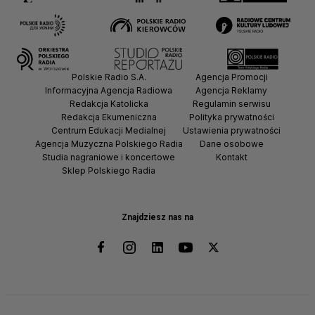
Polskie Radio S.A.
Agencja Promocji
Informacyjna Agencja Radiowa
Agencja Reklamy
Redakcja Katolicka
Regulamin serwisu
Redakcja Ekumeniczna
Polityka prywatności
Centrum Edukacji Medialnej
Ustawienia prywatności
Agencja Muzyczna Polskiego Radia
Dane osobowe
Studia nagraniowe i koncertowe
Kontakt
Sklep Polskiego Radia
Znajdziesz nas na