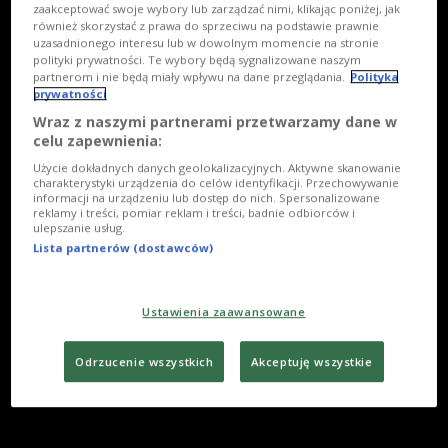
zaakceptować swoje wybory lub zarządzać nimi, klikając poniżej, jak
również skorzystać z prawa do sprzeciwu na podstawie prawnie
uzasadnionego interesu lub w dowolnym momencie na stronie
polityki prywatności. Te wybory będą sygnalizowane naszym
partnerom i nie będą miały wpływu na dane przeglądania.
Polityka
prywatności
Wraz z naszymi partnerami przetwarzamy dane w
celu zapewnienia:
Użycie dokładnych danych geolokalizacyjnych. Aktywne skanowanie
charakterystyki urządzenia do celów identyfikacji. Przechowywanie
informacji na urządzeniu lub dostęp do nich. Spersonalizowane
reklamy i treści, pomiar reklam i treści, badnie odbiorców i
ulepszanie usług.
Lista partnerów (dostawców)
Ustawienia zaawansowane
Odrzucenie wszystkich
Akceptuję wszystkie