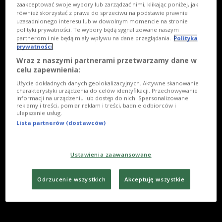
zaakceptować swoje wybory lub zarządzać nimi, klikając poniżej, jak
również skorzystać z prawa do sprzeciwu na podstawie prawnie
uzasadnionego interesu lub w dowolnym momencie na stronie
polityki prywatności. Te wybory będą sygnalizowane naszym
partnerom i nie będą miały wpływu na dane przeglądania.
Polityka
prywatności
Wraz z naszymi partnerami przetwarzamy dane w
celu zapewnienia:
Użycie dokładnych danych geolokalizacyjnych. Aktywne skanowanie
charakterystyki urządzenia do celów identyfikacji. Przechowywanie
informacji na urządzeniu lub dostęp do nich. Spersonalizowane
reklamy i treści, pomiar reklam i treści, badnie odbiorców i
ulepszanie usług.
Lista partnerów (dostawców)
Ustawienia zaawansowane
Odrzucenie wszystkich
Akceptuję wszystkie