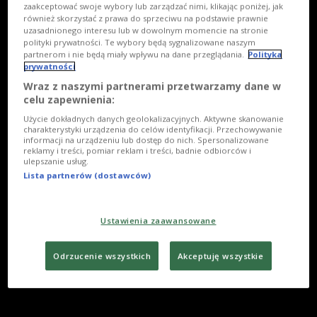
zaakceptować swoje wybory lub zarządzać nimi, klikając poniżej, jak
również skorzystać z prawa do sprzeciwu na podstawie prawnie
uzasadnionego interesu lub w dowolnym momencie na stronie
polityki prywatności. Te wybory będą sygnalizowane naszym
partnerom i nie będą miały wpływu na dane przeglądania.
Polityka
prywatności
Wraz z naszymi partnerami przetwarzamy dane w
celu zapewnienia:
Użycie dokładnych danych geolokalizacyjnych. Aktywne skanowanie
charakterystyki urządzenia do celów identyfikacji. Przechowywanie
informacji na urządzeniu lub dostęp do nich. Spersonalizowane
reklamy i treści, pomiar reklam i treści, badnie odbiorców i
ulepszanie usług.
Lista partnerów (dostawców)
Ustawienia zaawansowane
Odrzucenie wszystkich
Akceptuję wszystkie