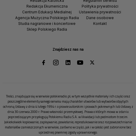
Redakcja Katolicka
Regulamin serwisu
Redakcja Ekumeniczna
Polityka prywatności
Centrum Edukacji Medialnej
Ustawienia prywatności
Agencja Muzyczna Polskiego Radia
Dane osobowe
Studia nagraniowe i koncertowe
Kontakt
Sklep Polskiego Radia
Znajdziesz nas na
Treści, znajdujące się w serwisie polskieradio.pl, w tym wszystkie materiały i ich części oraz
poszczególne elementy samego serwisu mają charakter utworów lub wytworów objętych
ochroną Ustawy z dnia 4 lutego 1994 r. o prawie autorskim i prawach pokrewnych lub Ustawy z
dnia 30 czerwca 2000 r. Prawo własności przemysłowej. Prawa o których mowa w zdaniu
poprzedzającym przysługują Polskiemu Radiu S.A. w likwidacji lub podmiotom trzecim.
Jakiekolwiek kopiowanie, zapisywanie, powielanie, reprodukowanie oraz rozpowszechnianie
materiałów zamieszczonych w serwisie, zarówno w części, jak i w całości jest zabronione bez
uprzedniej pisemnej zgody uprawnionego.