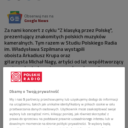
Obserwuj nas na
Google News
Za nami koncert z cyklu "Z klasyką przez Polskę",
prezentujący znakomitych polskich muzyków
kameralnych. Tym razem w Studiu Polskiego Radia
im. Władysława Szpilmana wystąpili
oboista Arkadiusz Krupa oraz
gitarzysta Michał Nagy, artyści od lat współtworzący
ceniony duet, doceniany za pełne elegancji
interpretacje, muzyczną precyzję i wyjątkową
wrażliwość brzmieniową.
Dbamy o Twoją prywatność
My i nasi
5
partnerzy przechowujemy lub uzyskujemy dostęp do informacji
na urządzeniu, takich jak unikalne identyfikatory w plikach cookie w celu
przetwarzania danych osobowych. Użytkownik może zaakceptować swoje
wybory lub zarządzać nimi, klikając poniżej, jak również skorzystać z
prawa do sprzeciwu na podstawie prawnie uzasadnionego interesu lub w
dowolnym momencie na stronie polityki prywatności. Te wybory będą