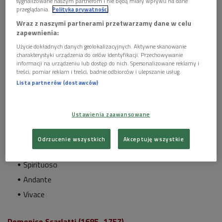
sygnalizowane naszym partnerom i nie będą miały wpływu na dane
przeglądania.
Polityka prywatności
Wraz z naszymi partnerami przetwarzamy dane w celu
zapewnienia:
Użycie dokładnych danych geolokalizacyjnych. Aktywne skanowanie
charakterystyki urządzenia do celów identyfikacji. Przechowywanie
informacji na urządzeniu lub dostęp do nich. Spersonalizowane reklamy i
treści, pomiar reklam i treści, badnie odbiorców i ulepszanie usług.
Lista partnerów (dostawców)
Koncert prowadziła
Klaudia Baranowska.
Program koncertu:
Ustawienia zaawansowane
Georg Philipp Telemann (1681–1767)
–
Sonata a-moll
Odrzucenie wszystkich
Akceptuję wszystkie
Siciliana
Spirituoso
Andante
Vivace
Domenico Scarlatti (1685–1757)