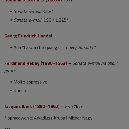
Sonata d-moll
K.481
Sonata e-moll
K.98 / L.325*
Georg Friedrich Handel
Aria "Lascia ch’io pianga" z opery
Rinaldo
*
Ferdinand Rebay (1880–1953)
–
Sonata e-moll na obój i
gitarę
Molto espressivo
Rondo
Jacques Ibert (1890–1962)
–
Entr’Acte
* opracowanie: Arkadiusz Krupa i Michał Nagy