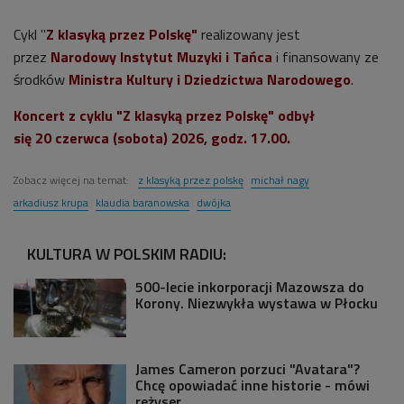
Cykl "
Z klasyką przez Polskę"
realizowany jest
przez
Narodowy Instytut Muzyki i Tańca
i finansowany ze
środków
Ministra Kultury i Dziedzictwa Narodowego
.
Koncert z cyklu "Z klasyką przez Polskę" odbył
się
20 czerwca (sobota) 2026, godz. 17.00.
Zobacz więcej na temat:
z klasyką przez polskę
michał nagy
arkadiusz krupa
klaudia baranowska
dwójka
KULTURA W POLSKIM RADIU:
500-lecie inkorporacji Mazowsza do
Korony. Niezwykła wystawa w Płocku
James Cameron porzuci "Avatara"?
Chcę opowiadać inne historie - mówi
reżyser