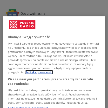
Obserwuj nas na
Google News
W tym roku mija 45. rocznica śmierci Jarosława
Iwaszkiewicza - prozaika, eseisty, tłumacza. Dlatego
przypominamy słuchowisko "Stara cegielnia".
Dbamy o Twoją prywatność
Reżyserii i adaptacji podjął się Andrzej Zakrzewski.
My i nasi
5
partnerzy przechowujemy lub uzyskujemy dostęp do informacji
na urządzeniu, takich jak unikalne identyfikatory w plikach cookie w celu
przetwarzania danych osobowych. Użytkownik może zaakceptować swoje
wybory lub zarządzać nimi, klikając poniżej, jak również skorzystać z
prawa do sprzeciwu na podstawie prawnie uzasadnionego interesu lub w
dowolnym momencie na stronie polityki prywatności. Te wybory będą
sygnalizowane naszym partnerom i nie będą miały wpływu na dane
przeglądania.
Polityka prywatności
Wraz z naszymi partnerami przetwarzamy dane w celu
zapewnienia:
Użycie dokładnych danych geolokalizacyjnych. Aktywne skanowanie
charakterystyki urządzenia do celów identyfikacji. Przechowywanie
informacji na urządzeniu lub dostęp do nich. Spersonalizowane reklamy i
treści, pomiar reklam i treści, badnie odbiorców i ulepszanie usług.
Lista partnerów (dostawców)