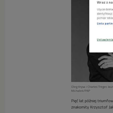
Wraz z na
Użycie dokła
identyfikacj
pomiar rekla
Lista part
Ustawieni
Oleg Krysa i Charles Treger, la
Michałek/PAP
Pięć lat później triumfo
znakomity Krzysztof J