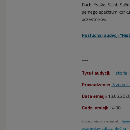
Bach, Ysaÿe, Saint-Saën
pełnego spektrum konkur
uczestników.
Posłuchaj audycji "
His
***
Tytuł audycji:
Historia
Prowadzenie:
Przemek 
Data emisji:
13.03.202
Godz. emisji:
14.00
Zobacz więcej na temat:
henr
przemysław psikuta
dwójka