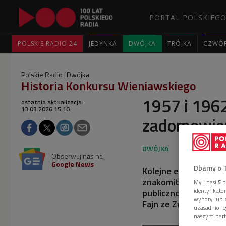
PORTAL POLSKIEGO
POLSKIE RADIO 24
JEDYNKA
DWÓJKA
TRÓJKA
CZWÓ
Polskie Radio
Dwójka
Historia Konkursu Wieniawskiego
1957 i 196
ostatnia aktualizacja:
13.03.2026 15:10
zadomowio
Obserwuj nas na
Google News
Dbamy o 
Kolejne edycje powoj
znakomitych artystów
My i nasi
5
p
identyfikat
publiczności był Sidn
wybory lub z
Fajn ze Związku Radz
uzasadnione
naszym part