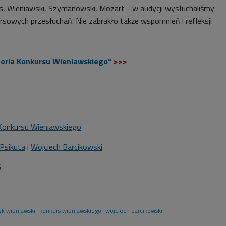
s, Wieniawski, Szymanowski, Mozart - w audycji wysłuchaliśmy
sowych przesłuchań. Nie zabrakło także wspomnień i refleksji
toria Konkursu Wieniawskiego
"
>>>
 Konkursu Wieniawskiego
Psikuta
i
Wojciech Barcikowski
6
yk wieniawski
konkurs wieniawskiego
wojciech barcikowski