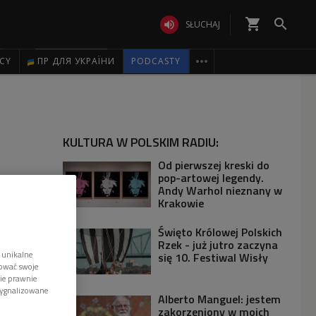
shopping_cart


SŁUCHAJ

ICY
ПР ДЛЯ УКРАЇНИ
PODCASTY
KULTURA W POLSKIM RADIU:
Od pierwszej kreski do
pop-artowej legendy.
Andy Warhol nieznany w
Krakowie
Święto Królowej Polskich
Rzek - już jutro zaczyna
 unikalne
się 10. Festiwal Wisły
tować swoje
wie prawnie
sygnalizowane
Alberto Manguel: jestem
zakorzeniony w moich