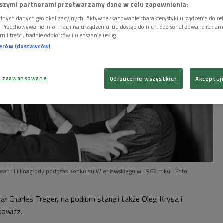
szymi partnerami przetwarzamy dane w celu zapewnienia:
dnych danych geolokalizacyjnych. Aktywne skanowanie charakterystyki urządzenia do ce
i. Przechowywanie informacji na urządzeniu lub dostęp do nich. Spersonalizowane reklamy 
m i treści, badnie odbiorców i ulepszanie usług.
nerów (dostawców)
a zaawansowane
Odrzucenie wszystkich
Akceptuj
ureaci II i I nagrody podczas Konkursu Wieniawskiego w 1962 roku
Foto:
wał Charles Treger, na podium stanęli także Oleg Krysa i
akowicz.