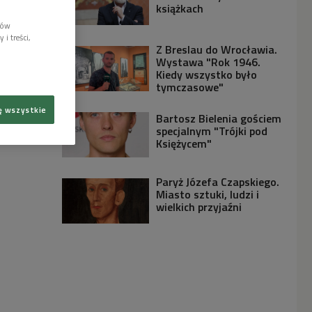
książkach
lów
i treści,
Z Breslau do Wrocławia.
Wystawa "Rok 1946.
Kiedy wszystko było
tymczasowe"
ę wszystkie
Bartosz Bielenia gościem
specjalnym "Trójki pod
Księżycem"
Paryż Józefa Czapskiego.
Miasto sztuki, ludzi i
wielkich przyjaźni