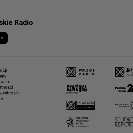
lskie Radio
re
ocji
amy
rwisu
atności
ywatności
we