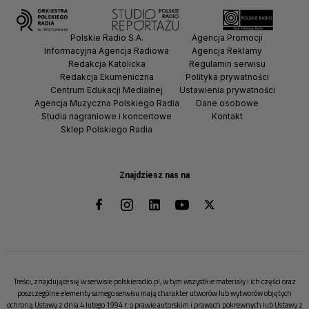
Polskie Radio S.A.
Agencja Promocji
Informacyjna Agencja Radiowa
Agencja Reklamy
Redakcja Katolicka
Regulamin serwisu
Redakcja Ekumeniczna
Polityka prywatności
Centrum Edukacji Medialnej
Ustawienia prywatności
Agencja Muzyczna Polskiego Radia
Dane osobowe
Studia nagraniowe i koncertowe
Kontakt
Sklep Polskiego Radia
Znajdziesz nas na
Treści, znajdujące się w serwisie polskieradio.pl, w tym wszystkie materiały i ich części oraz
poszczególne elementy samego serwisu mają charakter utworów lub wytworów objętych
ochroną Ustawy z dnia 4 lutego 1994 r. o prawie autorskim i prawach pokrewnych lub Ustawy z