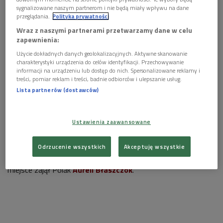
sygnalizowane naszym partnerom i nie będą miały wpływu na dane
przeglądania.
Polityka prywatności
Wraz z naszymi partnerami przetwarzamy dane w celu
zapewnienia:
Vadim Brodski w 1977 roku podczas Międzynarodowego Konkursu
Skrzypcowego im. Henryka Wieniawskiego.
Foto: Zbigniew
Użycie dokładnych danych geolokalizacyjnych. Aktywne skanowanie
Staszyszyn/PAP/CAF
charakterystyki urządzenia do celów identyfikacji. Przechowywanie
informacji na urządzeniu lub dostęp do nich. Spersonalizowane reklamy i
Posłuchaj audycji "Historia Konkursu
treści, pomiar reklam i treści, badnie odbiorców i ulepszanie usług.
Wieniawskiego"
>>>
Lista partnerów (dostawców)
Kolejna edycja zerwała z pięcioletnim cyklem, młodzi wirtuozi
skrzypiec spotkali się w Poznaniu już w
1981 roku
. Jury pod
Ustawienia zaawansowane
przewodnictwem
Henryka Szerynga
nagrodziło aż pięcioro
skrzypków z Japonii - zwyciężyła
Keiko Urushihara
, na
Odrzucenie wszystkich
Akceptuję wszystkie
drugim miejscu uplasowała się
Elisa Kawaguti
. Trzecie
miejsce zajął Polak
Aureli Błaszczok
.