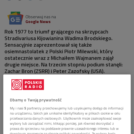
Obserwuj nas na
Google News
Rok 1977 to triumf grającego na skrzypcach
Stradivariusa Kijowianina Wadima Brodskiego.
Sensacyjnie zaprezentował się także
osiemnastolatek z Polski Piotr Milewski, który
ostatecznie wraz z Michaiłem Wajmanem zajął
drugie miejsce. Na trzecim stopniu podium stanęli:
Zachar Bron (ZSRR) i Peter Zazofsky (USA).
Dbamy o Twoją prywatność
My i nasi
5
partnerzy przechowujemy lub uzyskujemy dostęp do informacji
na urządzeniu, takich jak unikalne identyfikatory w plikach cookie w celu
przetwarzania danych osobowych. Użytkownik może zaakceptować swoje
wybory lub zarządzać nimi, klikając poniżej, jak również skorzystać z
prawa do sprzeciwu na podstawie prawnie uzasadnionego interesu lub w
dowolnym momencie na stronie polityki prywatności. Te wybory będą