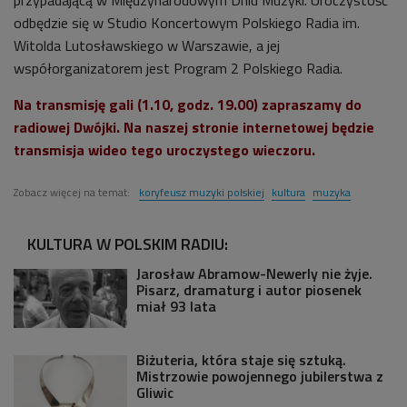


02'21
odbędzie się w Studio Koncertowym Polskiego Radia im.
Joanna Wnuk-Nazarowa widowisku „JIMEK+”
Witolda Lutosławskiego w Warszawie, a jej
podczas festiwalu Solidarity of Arts
współorganizatorem jest Program 2 Polskiego Radia.
nominowanym do Koryfeusza Muzyki Polskiej w
kategorii Wydarzenie Roku (Poranek Dwójki)
Na transmisję gali (1.10, godz. 19.00) zapraszamy do
radiowej Dwójki. Na naszej stronie internetowej będzie
transmisja wideo tego uroczystego wieczoru.
Zobacz więcej na temat:
koryfeusz muzyki polskiej
kultura
muzyka
KULTURA W POLSKIM RADIU:
Jarosław Abramow-Newerly nie żyje.
Pisarz, dramaturg i autor piosenek
miał 93 lata
Biżuteria, która staje się sztuką.
Mistrzowie powojennego jubilerstwa z
Gliwic