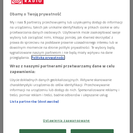
Dbamy o Twoją prywatność
My i nasi
5
partnerzy przechowujemy lub uzyskujemy dostęp do informacji
na urządzeniu, takich jak unikalne identyfikatory w plikach cookie w celu
przetwarzania danych osobowych. Użytkownik może zaakceptować swoje
wybory lub zarządzać nimi, klikając poniżej, jak również skorzystać z
prawa do sprzeciwu na podstawie prawnie uzasadnionego interesu lub w
dowolnym momencie na stronie polityki prywatności. Te wybory będą
sygnalizowane naszym partnerom i nie będą miały wpływu na dane
przeglądania.
Polityka prywatności
29 marca o godz. 19.00
w Studiu Koncertowym Radia
Wraz z naszymi partnerami przetwarzamy dane w celu
Kraków im. Romany Bobrowskiej odbędzie się koncert
zapewnienia:
"Spółdzielnia Muzyczna: Interakcje #2"
. Wystąpi
Użycie dokładnych danych geolokalizacyjnych. Aktywne skanowanie
Spółdzielnia Muzyczna Contemporary Ensemble – jeden z
charakterystyki urządzenia do celów identyfikacji. Przechowywanie
najważniejszych polskich zespołów specjalizujących się w
informacji na urządzeniu lub dostęp do nich. Spersonalizowane reklamy i
treści, pomiar reklam i treści, badnie odbiorców i ulepszanie usług.
wykonawstwie muzyki najnowszej.
Lista partnerów (dostawców)
Program wieczoru łączy różne estetyki i spojrzenia na
współczesną kompozycję. Usłyszymy m.in. "Ars memoriae"
Ustawienia zaawansowane
Mikela Urquizy oraz "Photonic Constructions I" Minasa
Borboudakisa. Centralnym punktem koncertu będzie jednak