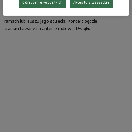
Odrzucenie wszystkich
Akceptuję wszystkie
prawykonanie utworu "Vintage" Nikolet Burzyńskiej.
Kompozycja powstała na zamówienie Polskiego Radia w
ramach jubileuszu jego stulecia. Koncert będzie
transmitowany na antenie radiowej Dwójki.