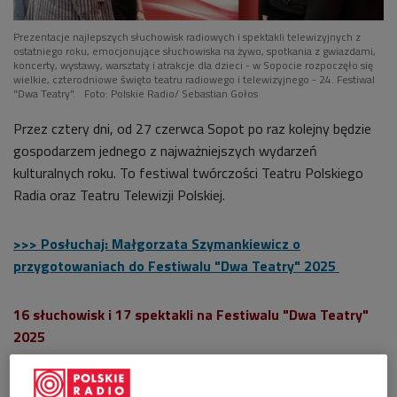
Prezentacje najlepszych słuchowisk radiowych i spektakli telewizyjnych z
ostatniego roku, emocjonujące słuchowiska na żywo, spotkania z gwiazdami,
koncerty, wystawy, warsztaty i atrakcje dla dzieci - w Sopocie rozpoczęło się
wielkie, czterodniowe święto teatru radiowego i telewizyjnego - 24. Festiwal
"Dwa Teatry".
Foto: Polskie Radio/ Sebastian Gołos
Przez cztery dni, od 27 czerwca Sopot po raz kolejny będzie
gospodarzem jednego z najważniejszych wydarzeń
kulturalnych roku. To festiwal twórczości Teatru Polskiego
Radia oraz Teatru Telewizji Polskiej.
>>> Posłuchaj: Małgorzata Szymankiewicz o
przygotowaniach do Festiwalu "Dwa Teatry" 2025
16 słuchowisk i 17 spektakli na Festiwalu "Dwa Teatry"
2025
W jego ramach zaprezentowanych zostanie 16 słuchowisk
radiowych i 17 spektakli telewizyjnych, które swoje premiery