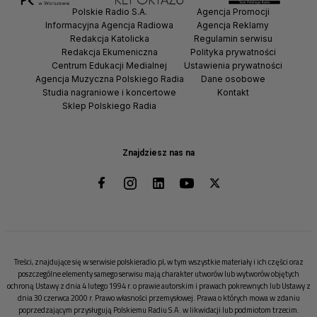
Polskie Radio S.A.
Agencja Promocji
Informacyjna Agencja Radiowa
Agencja Reklamy
Redakcja Katolicka
Regulamin serwisu
Redakcja Ekumeniczna
Polityka prywatności
Centrum Edukacji Medialnej
Ustawienia prywatności
Agencja Muzyczna Polskiego Radia
Dane osobowe
Studia nagraniowe i koncertowe
Kontakt
Sklep Polskiego Radia
Znajdziesz nas na
Treści, znajdujące się w serwisie polskieradio.pl, w tym wszystkie materiały i ich części oraz
poszczególne elementy samego serwisu mają charakter utworów lub wytworów objętych
ochroną Ustawy z dnia 4 lutego 1994 r. o prawie autorskim i prawach pokrewnych lub Ustawy z
dnia 30 czerwca 2000 r. Prawo własności przemysłowej. Prawa o których mowa w zdaniu
poprzedzającym przysługują Polskiemu Radiu S.A. w likwidacji lub podmiotom trzecim.