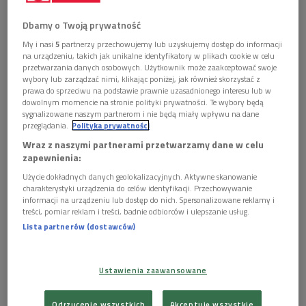
miały w 2024 roku. Odbędą się także słuchowiska "na żywo",
Dbamy o Twoją prywatność
spotkania z twórcami i aktorami, pokazy, panele dyskusyjne
My i nasi
5
partnerzy przechowujemy lub uzyskujemy dostęp do informacji
oraz warsztaty. Wstęp na wszystkie wydarzenia jest
na urządzeniu, takich jak unikalne identyfikatory w plikach cookie w celu
bezpłatny. Polskie Radio zaprasza również na plenerowe
przetwarzania danych osobowych. Użytkownik może zaakceptować swoje
wybory lub zarządzać nimi, klikając poniżej, jak również skorzystać z
audycje specjalne prosto z Sopotu.
prawa do sprzeciwu na podstawie prawnie uzasadnionego interesu lub w
dowolnym momencie na stronie polityki prywatności. Te wybory będą
sygnalizowane naszym partnerom i nie będą miały wpływu na dane
Czytaj także:
przeglądania.
Polityka prywatności
Wraz z naszymi partnerami przetwarzamy dane w celu
Anna Dymna i Jerzy Radziwiłowicz z Wielką Nagrodą
zapewnienia:
Festiwalu "Dwa Teatry" 2025
Użycie dokładnych danych geolokalizacyjnych. Aktywne skanowanie
Festiwal Dwa Teatry 2025. Aż trzy słuchowiska
charakterystyki urządzenia do celów identyfikacji. Przechowywanie
informacji na urządzeniu lub dostęp do nich. Spersonalizowane reklamy i
Dwójki w konkursie!
treści, pomiar reklam i treści, badnie odbiorców i ulepszanie usług.
Lista partnerów (dostawców)
Ustawienia zaawansowane
Odrzucenie wszystkich
Akceptuję wszystkie