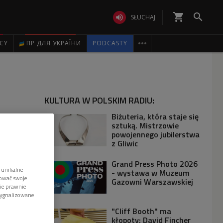
shopping_cart


SŁUCHAJ

ICY
ПР ДЛЯ УКРАЇНИ
PODCASTY
KULTURA W POLSKIM RADIU:
Biżuteria, która staje się
sztuką. Mistrzowie
powojennego jubilerstwa
z Gliwic
Grand Press Photo 2026
 unikalne
- wystawa w Muzeum
tować swoje
Gazowni Warszawskiej
wie prawnie
sygnalizowane
"Cliff Booth" ma
kłopoty: David Fincher