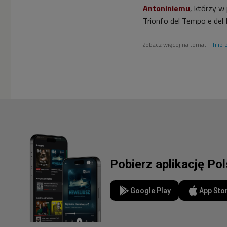
Antoniniemu
, którzy w
Trionfo del Tempo e del 
Zobacz więcej na temat:
filip
Pobierz aplikację Po
Google Play
App Sto