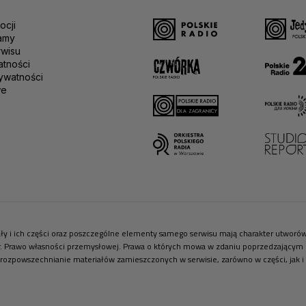
ocji
amy
rwisu
atności
ywatności
we
riały i ich części oraz poszczególne elementy samego serwisu mają charakter utwor
r. Prawo własności przemysłowej. Prawa o których mowa w zdaniu poprzedzającym pr
 rozpowszechnianie materiałów zamieszczonych w serwisie, zarówno w części, jak i