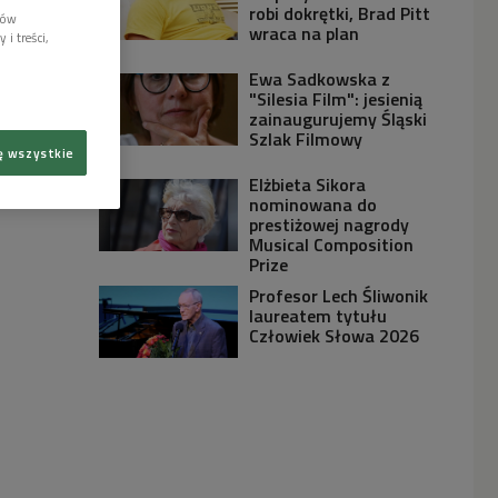
robi dokrętki, Brad Pitt
lów
wraca na plan
i treści,
Ewa Sadkowska z
"Silesia Film": jesienią
zainaugurujemy Śląski
Szlak Filmowy
ę wszystkie
Elżbieta Sikora
nominowana do
prestiżowej nagrody
Musical Composition
Prize
Profesor Lech Śliwonik
laureatem tytułu
Człowiek Słowa 2026