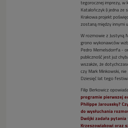
tegorocznej imprezy, w 
Katalończyk (i jedna ze 
Krakowa projekt poświę
zostaną między innymi 
W rozmowie z Justyną Now
grono wykonawców wzbog
Pedro Memelsdorrfa - o
publiczność jest już ch
wszakże, że dotychczasow
czy Mark Minkowski, nie
Dziesięć lat tego festiwa
Filip Berkowicz opowiad
programie pierwszej ed
Philippe Jaroussky? Cz
do wysłuchania rozmow
Dwójki zadała pytania
Krzeszowiakowi oraz s