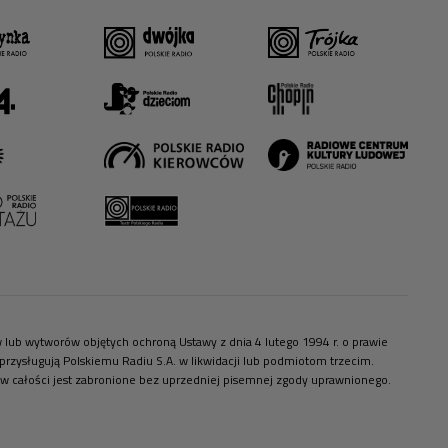
ów lub wytworów objętych ochroną Ustawy z dnia 4 lutego 1994 r. o prawie
zysługują Polskiemu Radiu S.A. w likwidacji lub podmiotom trzecim.
 w całości jest zabronione bez uprzedniej pisemnej zgody uprawnionego.