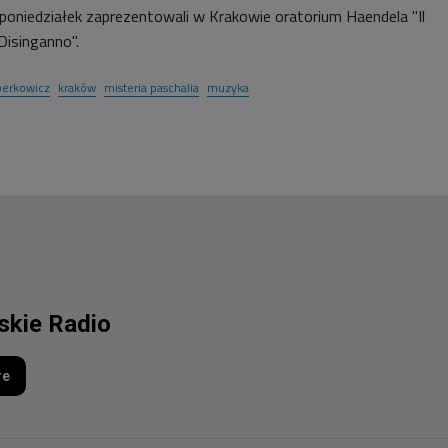
 poniedziałek zaprezentowali w Krakowie oratorium Haendela "Il
Disinganno".
 berkowicz
kraków
misteria paschalia
muzyka
lskie Radio
re