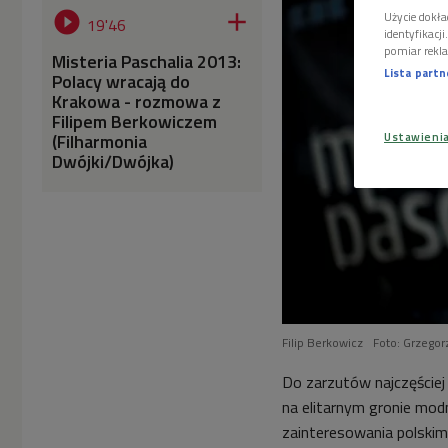


Użycie dokła
19'46
identyfikacj
pomiar rekla
Misteria Paschalia 2013:
Lista part
Polacy wracają do
Krakowa - rozmowa z
Filipem Berkowiczem
(Filharmonia
Ustawieni
Dwójki/Dwójka)
Filip Berkowicz
Foto: Grzegor
Do zarzutów najczęściej
na elitarnym gronie mod
zainteresowania polskim