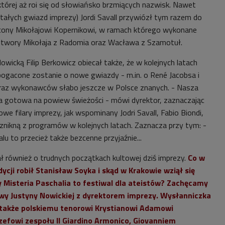
której aż roi się od słowiańsko brzmiących nazwisk. Nawet
stałych gwiazd imprezy) Jordi Savall przywiózł tym razem do
cony Mikołajowi Kopernikowi, w ramach którego wykonane
utwory Mikołaja z Radomia oraz Wacława z Szamotuł.
icką Filip Berkowicz obiecał także, że w kolejnych latach
acone zostanie o nowe gwiazdy - m.in. o René Jacobsa i
raz wykonawców słabo jeszcze w Polsce znanych. - Nasza
yba gotowa na powiew świeżości - mówi dyrektor, zaznaczając
e filary imprezy, jak wspominany Jodri Savall, Fabio Biondi,
 znikną z programów w kolejnych latach. Zaznacza przy tym: -
lu to przecież także bezcenne przyjaźnie...
ał również o trudnych początkach kultowej dziś imprezy.
Co w
ycji robił Stanisław Soyka i skąd w Krakowie wziął się
y Misteria Paschalia to festiwal dla ateistów? Zachęcamy
y Justyny Nowickiej z dyrektorem imprezy. Wysłanniczka
 także polskiemu tenorowi Krystianowi Adamowi
zefowi zespołu Il Giardino Armonico, Giovanniem