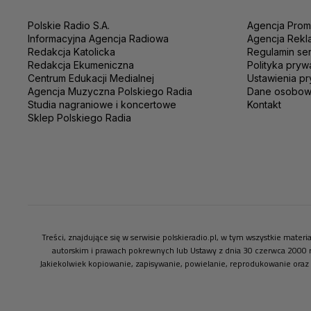
Polskie Radio S.A.
Agencja Prom
Informacyjna Agencja Radiowa
Agencja Rekl
Redakcja Katolicka
Regulamin se
Redakcja Ekumeniczna
Polityka pryw
Centrum Edukacji Medialnej
Ustawienia pr
Agencja Muzyczna Polskiego Radia
Dane osobo
Studia nagraniowe i koncertowe
Kontakt
Sklep Polskiego Radia
Treści, znajdujące się w serwisie polskieradio.pl, w tym wszystkie mate
autorskim i prawach pokrewnych lub Ustawy z dnia 30 czerwca 2000 
Jakiekolwiek kopiowanie, zapisywanie, powielanie, reprodukowanie oraz