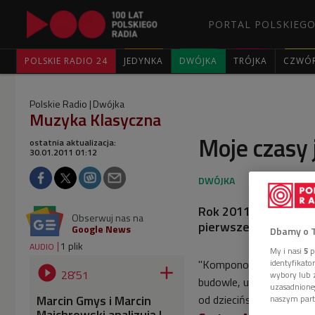
PORTAL POLSKIEGO
POLSKIE RADIO 24
JEDYNKA
DWÓJKA
TRÓJKA
CZWÓ
Polskie Radio
Dwójka
Muzyka Klasyczna
Moje czasy 
ostatnia aktualizacja:
30.01.2011 01:12
Rok 2011 jest Rokie
Obserwuj nas na
pierwszego odcinka 
Google News
Dbamy o 
1 plik
AUDIO
My i nasi
5
p
"Komponowanie, to jak 
identyfikat


28'51
wybory lub z
budowle, używając tych
uzasadnione
Marcin Gmys i Marcin
od dzieciństwa, jedyneg
naszym part
Majchrowski analizują I