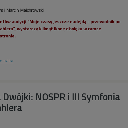
s i Marcin Majchrowski
tów audycji "Moje czasy jeszcze nadejdą - przewodnik po
hlera", wystarczy kliknąć ikonę dźwięku w ramce
stronie.
av mahler
 Dwójki: NOSPR i III Symfonia
hlera