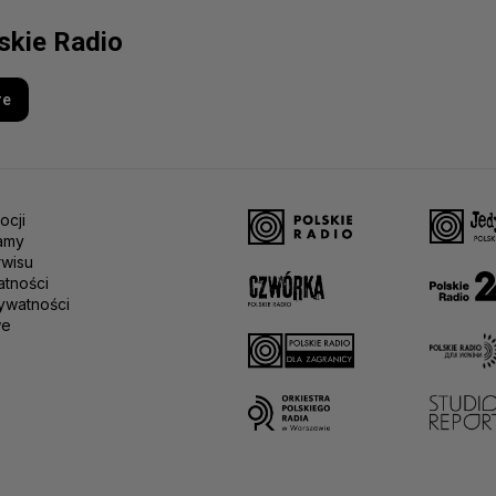
lskie Radio
re
ocji
amy
rwisu
atności
ywatności
we