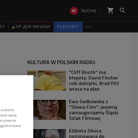
shopping_cart


SŁUCHAJ

ICY
ПР ДЛЯ УКРАЇНИ
PODCASTY
KULTURA W POLSKIM RADIU:
"Cliff Booth" ma
kłopoty: David Fincher
robi dokrętki, Brad Pitt
wraca na plan
Ewa Sadkowska z
"Silesia Film": jesienią
 unikalne
zainaugurujemy Śląski
tować swoje
Szlak Filmowy
wie prawnie
sygnalizowane
Elżbieta Sikora
nominowana do