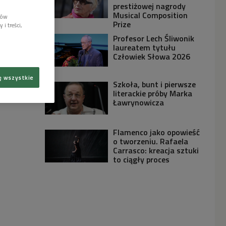
prestiżowej nagrody
Musical Composition
lów
Prize
i treści,
Profesor Lech Śliwonik
laureatem tytułu
Człowiek Słowa 2026
ę wszystkie
Szkoła, bunt i pierwsze
literackie próby Marka
Ławrynowicza
Flamenco jako opowieść
o tworzeniu. Rafaela
Carrasco: kreacja sztuki
to ciągły proces