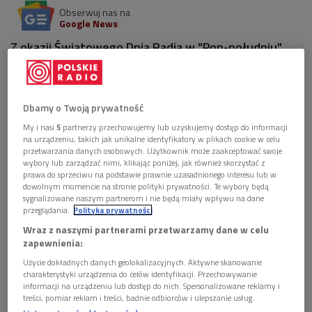
Obserwuj nas na
Google News
Z okazji Światowego Dnia Radia w "Pop-południu"
zapytaliśmy, czego młodzi ludzie oczekują od radia i
czego chcą słuchać.
Dbamy o Twoją prywatność
1 plik
AUDIO
My i nasi
5
partnerzy przechowujemy lub uzyskujemy dostęp do informacji


08'03
na urządzeniu, takich jak unikalne identyfikatory w plikach cookie w celu
przetwarzania danych osobowych. Użytkownik może zaakceptować swoje
Grzegorz Dąbrowski i Mariusz Gradowski o
wybory lub zarządzać nimi, klikając poniżej, jak również skorzystać z
prawa do sprzeciwu na podstawie prawnie uzasadnionego interesu lub w
muzyce Ennia Morricone (Pop-południe/Dwójka)
dowolnym momencie na stronie polityki prywatności. Te wybory będą
sygnalizowane naszym partnerom i nie będą miały wpływu na dane
przeglądania.
Polityka prywatności
Wraz z naszymi partnerami przetwarzamy dane w celu
zapewnienia:
Użycie dokładnych danych geolokalizacyjnych. Aktywne skanowanie
charakterystyki urządzenia do celów identyfikacji. Przechowywanie
informacji na urządzeniu lub dostęp do nich. Spersonalizowane reklamy i
treści, pomiar reklam i treści, badnie odbiorców i ulepszanie usług.