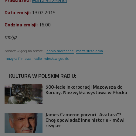
Prowadziła:
Marta Strzelecka
Data emisji:
13.02.2015
Godzina emisji:
16.00
mc/jp
Zobacz więcej na temat:
ennio morricone
marta strzelecka
muzyka filmowa
radio
wiesław godzic
KULTURA W POLSKIM RADIU:
500-lecie inkorporacji Mazowsza do
Korony. Niezwykła wystawa w Płocku
James Cameron porzuci "Avatara"?
Chcę opowiadać inne historie - mówi
reżyser