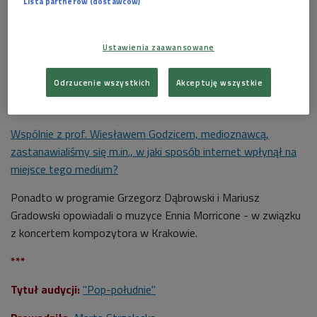
Lista partnerów (dostawców)
Ustawienia zaawansowane
Odrzucenie wszystkich
Akceptuję wszystkie
Prymat kultury obrazkowej stwarza paradoksalnie szansę dla radia. Młodzi
mogą w radiu znaleźć to, czego nie znajdą poza nim.
Foto:
flickr.com/three_sixteen
Wspólnie z prof. Wiesławem Godzicem, medioznawcą,
zastanawialiśmy się m.in., w jaki sposób internet wpłynął na
miejsce tego medium?
Ponadto w programie Grzegorz Dąbrowski i Mariusz
Gradowski opowiadali o muzyce Ennia Morricone - w związku
z koncertem kompozytora w Krakowie.
***
Tytuł audycji:
"Pop-południe"