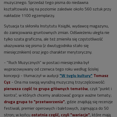
muzycznego. Sprzedaż tego pisma do niedawna
kształtowała się na poziomie zaledwie około 560 sztuk przy
nakładzie 1100 egzemplarzy.
Sytuacja ta skłoniła Instytutu Książki, wydawcę magazynu,
do zainicjowania gruntownych zmian. Odświeżeniu uległa nie
tylko szata graficzna, ale też zmieniła się częstotliwość
ukazywania się pisma (z dwutygodnika stało się
miesięcznikiem) oraz jego charakter merytoryczny.
- "Ruch Muzycznych" w postaci miesięcznika był
wypracowywany od czerwca tego roku według ścisłej
koncepcji - tłumaczył w audycji
"W tyglu kultury"
Tomasz
Cyz
- Ona ma swoją wyraźną muzyczną trzyczęściowość:
pierwsza część to grupa głównych tematów
, czyli "punkt i
kontra", w których chcemy analizować gorące ważne tematy;
druga grupa to "przetworzenia"
, gdzie znajdują się recenzje
festiwali, premier operowych i baletowych, zajmująca do 50
stron; w końcu
ostatnia część, czyli "wariacje"
, które mają