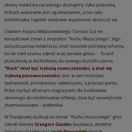
strony redaktora naczelnego dostajemy tylko polecenia,
których wykonanie jest egzekwowane, a ten cały
intelektualny tygielek właściwie wyparował, skończył się.
Zdaniem Kacpra Miklaszewskiego Tomasz Cyz nie
konsultował zmian z zespołem "Ruchu Muzycznego". Jego
dotychczasowi redaktorzy, choć rozumieli potrzebę reformy,
to nie mieli szansy zabrać w jej sprawie głosu. - To jest
przeszkodą w dochodzeniu do nowego kształtu pisma.
"Ruch" miał być trybuną nowoczesności, a stał się
trybuną ponowoczesności
. Jest w nim mnóstwo
dysharmonii, pstrokacizny i eklektyzmu, a przecież pismo,
które ma być elitarnym magazynem dla środowiska
skłonnego do intelektualnej refleksji, musi być wewnętrznie
zharmonizowane - podkreślał.
W Dwójkowej dyskusji na temat "Ruchu muzycznego" głos
zabrali również
Grzegorz Gauden
(wydawca, dyrektor
Instytutu Książki) oraz
Jacek Marczyński
(krytyk