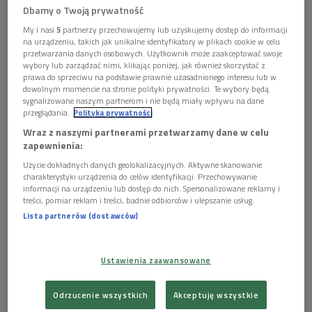
Dbamy o Twoją prywatność
My i nasi
5
partnerzy przechowujemy lub uzyskujemy dostęp do informacji
na urządzeniu, takich jak unikalne identyfikatory w plikach cookie w celu
przetwarzania danych osobowych. Użytkownik może zaakceptować swoje
wybory lub zarządzać nimi, klikając poniżej, jak również skorzystać z
prawa do sprzeciwu na podstawie prawnie uzasadnionego interesu lub w
dowolnym momencie na stronie polityki prywatności. Te wybory będą
sygnalizowane naszym partnerom i nie będą miały wpływu na dane
przeglądania.
Polityka prywatności
Wraz z naszymi partnerami przetwarzamy dane w celu
okładka listopadowego "Ruchu Muzycznego"
Foto: Grzegorz Śledź/PR2
zapewnienia:
Użycie dokładnych danych geolokalizacyjnych. Aktywne skanowanie
GALERIA
charakterystyki urządzenia do celów identyfikacji. Przechowywanie
informacji na urządzeniu lub dostęp do nich. Spersonalizowane reklamy i
treści, pomiar reklam i treści, badnie odbiorców i ulepszanie usług.
Lista partnerów (dostawców)
Ustawienia zaawansowane
Odrzucenie wszystkich
Akceptuję wszystkie