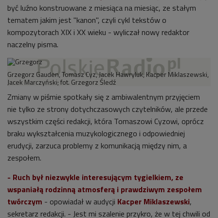
być luźno konstruowane z miesiąca na miesiąc, ze stałym
tematem jakim jest "kanon", czyli cykl tekstów o
kompozytorach XIX i XX wieku - wyliczał nowy redaktor
naczelny pisma.
Grzegorz Gauden, Tomasz Cyz, Jacek Hawryluk, Kacper Miklaszewski,
Jacek Marczyński; fot. Grzegorz Śledź
Zmiany w piśmie spotkały się z ambiwalentnym przyjęciem
nie tylko ze strony dotychczasowych czytelników, ale przede
wszystkim części redakcji, która Tomaszowi Cyzowi, oprócz
braku wykształcenia muzykologicznego i odpowiedniej
erudycji, zarzuca problemy z komunikacją między nim, a
zespołem.
- Ruch był niezwykle interesującym tygielkiem, ze
wspaniałą rodzinną atmosferą i prawdziwym zespołem
twórczym
- opowiadał w audycji
Kacper Miklaszewski
,
sekretarz redakcji. - Jest mi szalenie przykro, że w tej chwili od