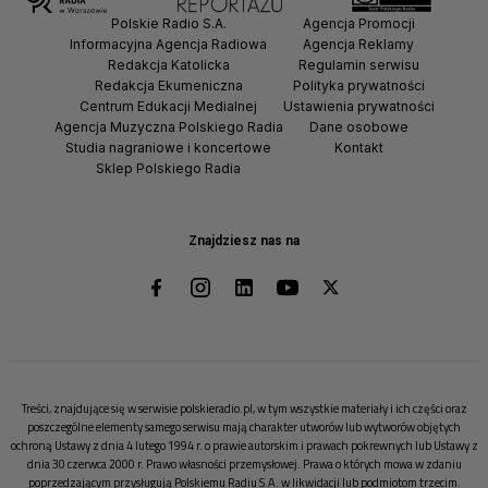
Polskie Radio S.A.
Agencja Promocji
Informacyjna Agencja Radiowa
Agencja Reklamy
Redakcja Katolicka
Regulamin serwisu
Redakcja Ekumeniczna
Polityka prywatności
Centrum Edukacji Medialnej
Ustawienia prywatności
Agencja Muzyczna Polskiego Radia
Dane osobowe
Studia nagraniowe i koncertowe
Kontakt
Sklep Polskiego Radia
Znajdziesz nas na
Treści, znajdujące się w serwisie polskieradio.pl, w tym wszystkie materiały i ich części oraz
poszczególne elementy samego serwisu mają charakter utworów lub wytworów objętych
ochroną Ustawy z dnia 4 lutego 1994 r. o prawie autorskim i prawach pokrewnych lub Ustawy z
dnia 30 czerwca 2000 r. Prawo własności przemysłowej. Prawa o których mowa w zdaniu
poprzedzającym przysługują Polskiemu Radiu S.A. w likwidacji lub podmiotom trzecim.