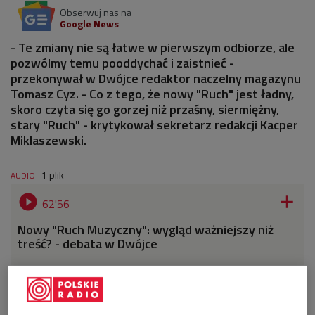
Obserwuj nas na
Google News
- Te zmiany nie są łatwe w pierwszym odbiorze, ale
pozwólmy temu pooddychać i zaistnieć -
przekonywał w Dwójce redaktor naczelny magazynu
Tomasz Cyz. - Co z tego, że nowy "Ruch" jest ładny,
skoro czyta się go gorzej niż przaśny, siermiężny,
stary "Ruch" - krytykował sekretarz redakcji Kacper
Miklaszewski.
1 plik
AUDIO


62'56
Nowy "Ruch Muzyczny": wygląd ważniejszy niż
treść? - debata w Dwójce