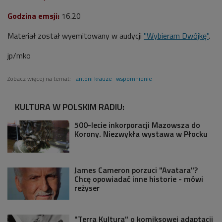
Godzina emsji:
16.20
Materiał został wyemitowany w audycji
"Wybieram Dwójkę"
.
jp/mko
Zobacz więcej na temat:
antoni krauze
wspomnienie
KULTURA W POLSKIM RADIU:
500-lecie inkorporacji Mazowsza do
Korony. Niezwykła wystawa w Płocku
James Cameron porzuci "Avatara"?
Chcę opowiadać inne historie - mówi
reżyser
"Terra Kultura" o komiksowej adaptacji