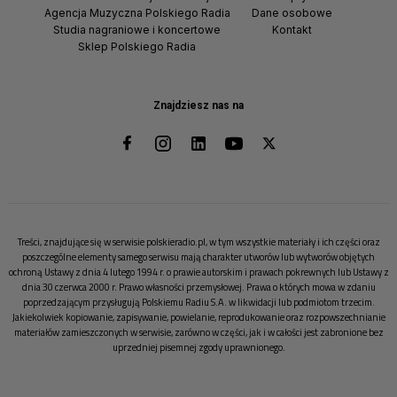
Agencja Muzyczna Polskiego Radia
Dane osobowe
Studia nagraniowe i koncertowe
Kontakt
Sklep Polskiego Radia
Znajdziesz nas na
Treści, znajdujące się w serwisie polskieradio.pl, w tym wszystkie materiały i ich części oraz
poszczególne elementy samego serwisu mają charakter utworów lub wytworów objętych
ochroną Ustawy z dnia 4 lutego 1994 r. o prawie autorskim i prawach pokrewnych lub Ustawy z
dnia 30 czerwca 2000 r. Prawo własności przemysłowej. Prawa o których mowa w zdaniu
poprzedzającym przysługują Polskiemu Radiu S.A. w likwidacji lub podmiotom trzecim.
Jakiekolwiek kopiowanie, zapisywanie, powielanie, reprodukowanie oraz rozpowszechnianie
materiałów zamieszczonych w serwisie, zarówno w części, jak i w całości jest zabronione bez
uprzedniej pisemnej zgody uprawnionego.