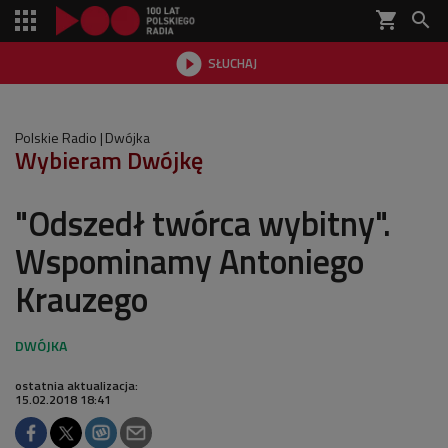
shopping_cart


SŁUCHAJ

Polskie Radio
Dwójka
Wybieram Dwójkę
"Odszedł twórca wybitny".
Wspominamy Antoniego
Krauzego
ostatnia aktualizacja:
15.02.2018 18:41