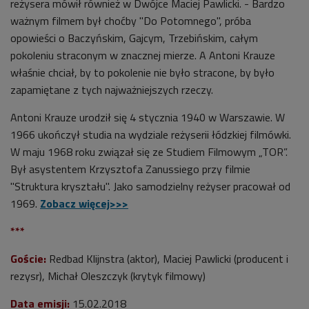
reżysera mówił również w Dwójce Maciej Pawlicki. - Bardzo
ważnym filmem był choćby "Do Potomnego", próba
opowieści o Baczyńskim, Gajcym, Trzebińskim, całym
pokoleniu straconym w znacznej mierze. A Antoni Krauze
właśnie chciał, by to pokolenie nie było stracone, by było
zapamiętane z tych najważniejszych rzeczy.
Antoni Krauze urodził się 4 stycznia 1940 w Warszawie. W
1966 ukończył studia na wydziale reżyserii łódzkiej filmówki.
W maju 1968 roku związał się ze Studiem Filmowym „TOR”.
Był asystentem Krzysztofa Zanussiego przy filmie
"Struktura kryształu". Jako samodzielny reżyser pracował od
1969.
Zobacz więcej>>>
***
Goście:
Redbad Klijnstra (aktor), Maciej Pawlicki (producent i
rezysr), Michał Oleszczyk (krytyk filmowy)
Data emisji:
15.02.2018