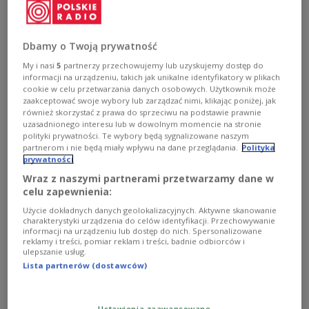
Dbamy o Twoją prywatność
My i nasi
5
partnerzy przechowujemy lub uzyskujemy dostęp do
O AUDYCJI
informacji na urządzeniu, takich jak unikalne identyfikatory w plikach
cookie w celu przetwarzania danych osobowych. Użytkownik może
zaakceptować swoje wybory lub zarządzać nimi, klikając poniżej, jak
również skorzystać z prawa do sprzeciwu na podstawie prawnie
00:00
00:00
uzasadnionego interesu lub w dowolnym momencie na stronie
polityki prywatności. Te wybory będą sygnalizowane naszym
Tytuł
Wybieram Dwójkę
2020/05/12
partnerom i nie będą miały wpływu na dane przeglądania.
Polityka
prywatności
16:00
Wraz z naszymi partnerami przetwarzamy dane w
Prowadzący
Kukla Jakub, Panek Bartosz, Piernik
celu zapewnienia:
Justyna
Użycie dokładnych danych geolokalizacyjnych. Aktywne skanowanie
charakterystyki urządzenia do celów identyfikacji. Przechowywanie
Opis
informacji na urządzeniu lub dostęp do nich. Spersonalizowane
Naszym gościem jest dr Maria Lipok-
reklamy i treści, pomiar reklam i treści, badnie odbiorców i
Bierwiaczonek - etnografka, autorka
ulepszanie usług.
Lista partnerów (dostawców)
książki "Z piaskowca i z marmuru.
Dzieła mistrza Pokornego".
Przypominamy także rozmowę z
Ustawienia zaawansowane