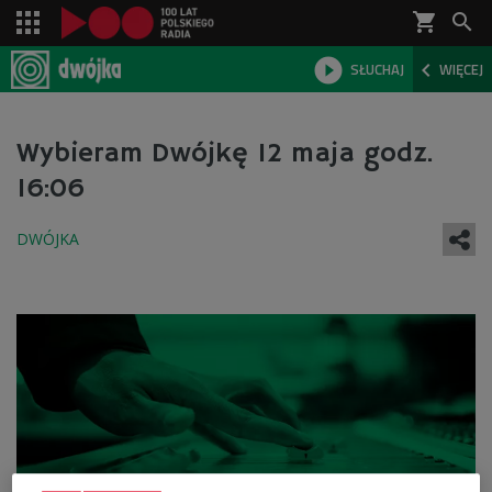
shopping_cart



SŁUCHAJ
WIĘCEJ

Wybieram Dwójkę 12 maja godz.
16:06