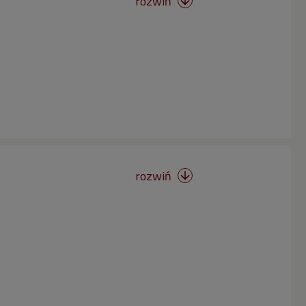
rozwiń

rozwiń
