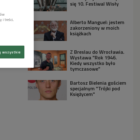
się 10. Festiwal Wisły
lów
i treści,
Alberto Manguel: jestem
zakorzeniony w moich
książkach
Z Breslau do Wrocławia.
ę wszystkie
Wystawa "Rok 1946.
Kiedy wszystko było
tymczasowe"
Bartosz Bielenia gościem
specjalnym "Trójki pod
Księżycem"