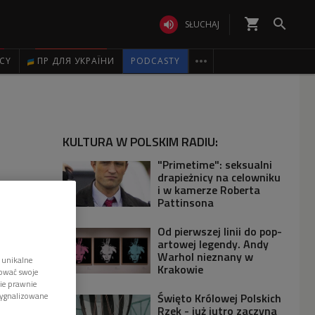
shopping_cart


SŁUCHAJ

ICY
ПР ДЛЯ УКРАЇНИ
PODCASTY
KULTURA W POLSKIM RADIU:
"Primetime": seksualni
drapieżnicy na celowniku
i w kamerze Roberta
Pattinsona
Od pierwszej linii do pop-
artowej legendy. Andy
Warhol nieznany w
 unikalne
Krakowie
tować swoje
wie prawnie
sygnalizowane
Święto Królowej Polskich
Rzek - już jutro zaczyna