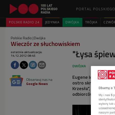
PORTAL POLSKIEGO
POLSKIE RADIO 24
JEDYNKA
DWÓJKA
TRÓJKA
CZWÓ
Polskie Radio
Dwójka
Wieczór ze słuchowiskiem
"Łysa śpiew
ostatnia aktualizacja:
14.12.2012 08:45
Eugene Ionesco zadeb
Obserwuj nas na
ostro skrytykowany. 
Google News
Dbamy o 
Krzesła", "Nosorożca
odbiorców.
My i nasi
5
p
identyfikat
wybory lub z
uzasadnione
naszym part