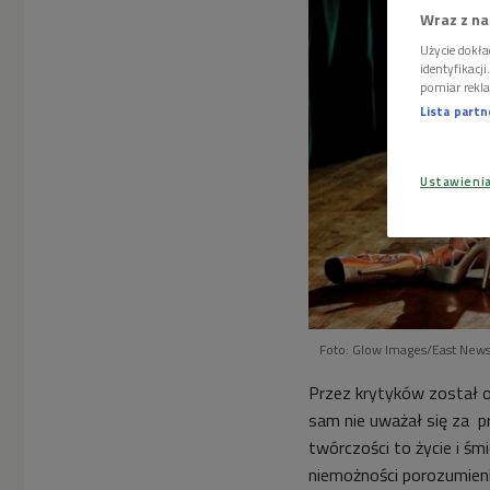
Wraz z na
Użycie dokła
identyfikacj
pomiar rekla
Lista part
Ustawieni
Foto: Glow Images/East New
Przez krytyków został o
sam nie uważał się za p
twórczości to życie i śm
niemożności porozumieni