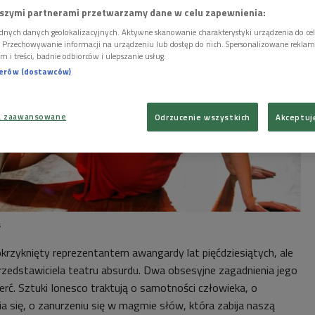
szymi partnerami przetwarzamy dane w celu zapewnienia:
dnych danych geolokalizacyjnych. Aktywne skanowanie charakterystyki urządzenia do ce
i. Przechowywanie informacji na urządzeniu lub dostęp do nich. Spersonalizowane reklamy 
m i treści, badnie odbiorców i ulepszanie usług.
nerów (dostawców)
a zaawansowane
Odrzucenie wszystkich
Akceptuj
s
krzyknięty reprezentantem awangardy lat pięćdziesiątych, ale
rzedstawiciela teatru absurdu. Dwa obsesyjne zagadnienia jego
ierć. Sztuki Ionesco traktują o samotności człowieka, o
a się, o zanurzeniu się w magmie słów, która zabija naszą