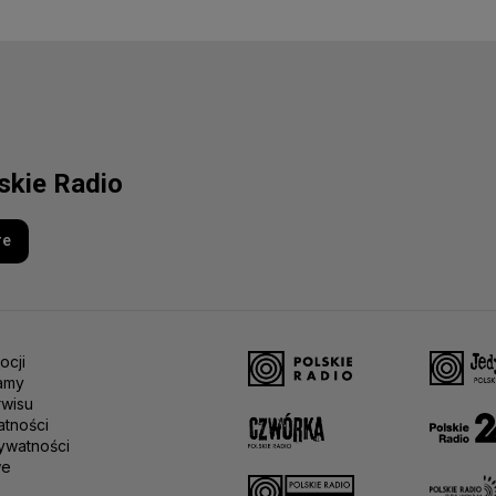
lskie Radio
re
ocji
amy
rwisu
atności
ywatności
we