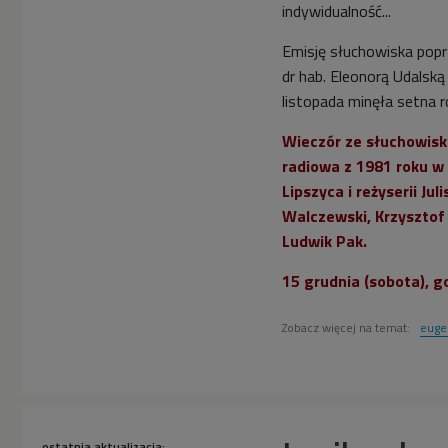
indywidualność...
Emisję słuchowiska popr
dr hab. Eleonorą Udalsk
listopada minęła setna r
Wieczór ze słuchowiski
radiowa z 1981 roku w
Lipszyca i reżyserii J
Walczewski, Krzysztof 
Ludwik Pak.
15 grudnia (sobota), g
Zobacz więcej na temat:
euge
ostatnia aktualizacja: