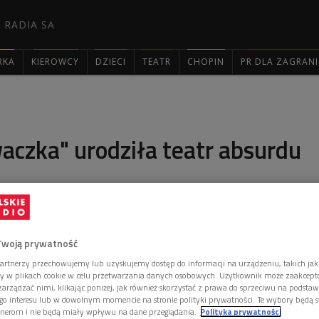
 RADIA SA
RKA
KIEROWCY
DZIECI
TEATR
CHOPIN
PR DLA ZAGRAN

aczka" urodziła teatr absurdu
iutował w teatrze i został... wygwizdany a także
Dopiero premiery następnych sztuk - "Lekcji",
Twoją prywatność
" - spotkały się ze zrozumieniem i uznaniem
artnerzy przechowujemy lub uzyskujemy dostęp do informacji na urządzeniu, takich jak
ory w plikach cookie w celu przetwarzania danych osobowych. Użytkownik może zaakcep
arządzać nimi, klikając poniżej, jak również skorzystać z prawa do sprzeciwu na podsta
go interesu lub w dowolnym momencie na stronie polityki prywatności. Te wybory będą 
nerom i nie będą miały wpływu na dane przeglądania.
Polityka prywatności