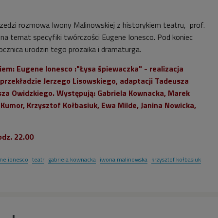
zedzi rozmowa Iwony Malinowskiej z historykiem teatru, prof.
ą na temat specyfiki twórczości Eugene Ionesco. Pod koniec
ocznica urodzin tego prozaika i dramaturga.
em: Eugene Ionesco :"Łysa śpiewaczka" - realizacja
 przekładzie Jerzego Lisowskiego, adaptacji Tadeusza
ulisza Owidzkiego. Występują: Gabriela Kownacka, Marek
Kumor, Krzysztof Kołbasiuk, Ewa Milde, Janina Nowicka,
odz. 22.00
ne ionesco
teatr
gabriela kownacka
iwona malinowska
krzysztof kołbasiuk