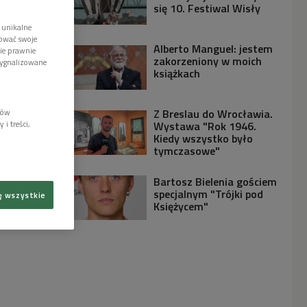
się 10. Festiwal Wisły
 unikalne
tować swoje
Alberto Manguel: jestem
wie prawnie
zakorzeniony w moich
sygnalizowane
książkach
Z Breslau do Wrocławia.
lów
Wystawa "Rok 1946.
i treści,
Kiedy wszystko było
tymczasowe"
Bartosz Bielenia gościem
specjalnym "Trójki pod
ę wszystkie
Księżycem"