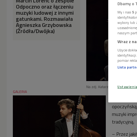
Marcin Lorenc o zespole
Dbamy o 
Odpoczno oraz łączeniu
muzyki ludowej z innymi
My i nasi
5
p
gatunkami. Rozmawiała
identyfikat
wybory lub z
Agnieszka Grzybowska
uzasadnione
(Źródła/Dwójka)
naszym part
Wraz z na
Użycie dokła
identyfikacj
pomiar rekla
Lista part
Na zdj. Katarzyna Zedel i Marc
Ustawieni
GALERIA
Powstałe w 
opoczyńską.
muzyki impr
tradycyjną.
– Przez jaki