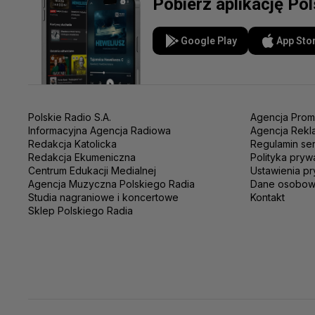
Pobierz aplikację Po
Google Play
App Sto
Polskie Radio S.A.
Agencja Prom
Informacyjna Agencja Radiowa
Agencja Rekl
Redakcja Katolicka
Regulamin se
Redakcja Ekumeniczna
Polityka pryw
Centrum Edukacji Medialnej
Ustawienia pr
Agencja Muzyczna Polskiego Radia
Dane osobo
Studia nagraniowe i koncertowe
Kontakt
Sklep Polskiego Radia