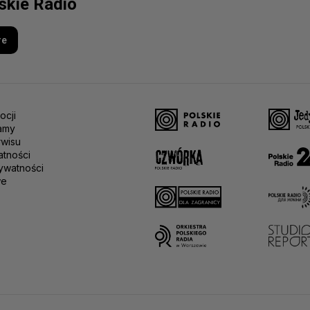
lskie Radio
re
ocji
amy
rwisu
atności
ywatności
we