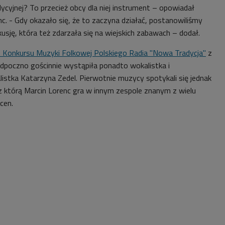
ycyjnej? To przecież obcy dla niej instrument – opowiadał
c. - Gdy okazało się, że to zaczyna działać, postanowiliśmy
usję, która też zdarzała się na wiejskich zabawach – dodał.
. Konkursu Muzyki Folkowej Polskiego Radia "Nowa Tradycja"
z
poczno gościnnie wystąpiła ponadto wokalistka i
listka Katarzyna Zedel. Pierwotnie muzycy spotykali się jednak
 z którą Marcin Lorenc gra w innym zespole znanym z wielu
cen.