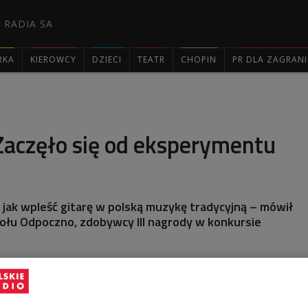
 RADIA SA
RKA
KIEROWCY
DZIECI
TEATR
CHOPIN
PR DLA ZAGRAN

Zaczęło się od eksperymentu
 jak wpleść gitarę w polską muzykę tradycyjną – mówił
ołu Odpoczno, zdobywcy III nagrody w konkursie