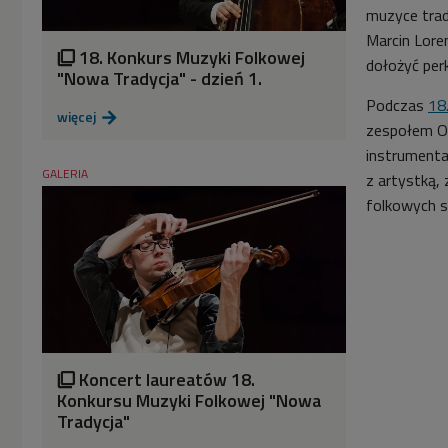
muzyce trad
Marcin Loren
18. Konkurs Muzyki Folkowej

dołożyć perk
"Nowa Tradycja" - dzień 1.
Podczas
18
więcej

zespołem Od
instrumenta
GALERIA
z artystką,
folkowych s
Koncert laureatów 18.

Konkursu Muzyki Folkowej "Nowa
Tradycja"