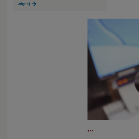
więcej

***