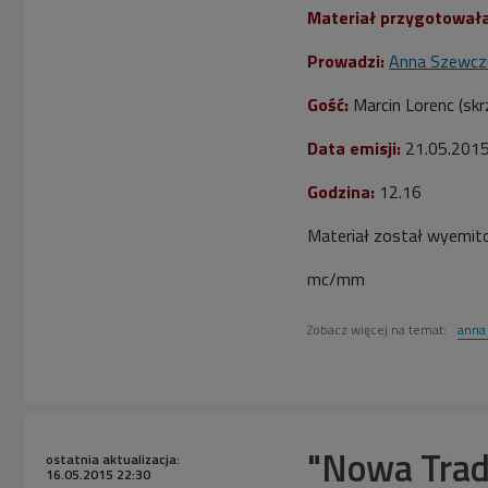
Materiał przygotowała
Prowadzi:
Anna Szewcz
Gość:
Marcin Lorenc (sk
Data emisji:
21.05.201
Godzina:
12.16
Materiał został wyemit
mc/mm
Zobacz więcej na temat:
anna
"Nowa Trady
ostatnia aktualizacja:
16.05.2015 22:30