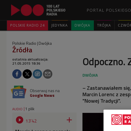
PORTAL POLSKIEGO
POLSKIE RADIO 24
JEDYNKA
DWÓJKA
TRÓJKA
CZWÓ
Polskie Radio
Dwójka
Źródła
Odpoczno. 
ostatnia aktualizacja:
21.05.2015 18:36
– Zastanawiałem się,
Obserwuj nas na
Marcin Lorenc z zesp
Google News
"Nowej Tradycji".
1 plik
AUDIO


13'42