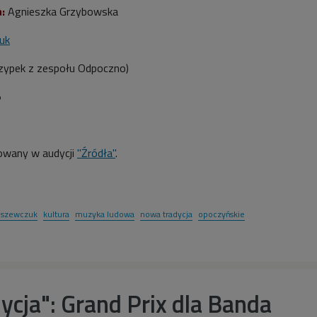
:
Agnieszka Grzybowska
uk
rzypek z zespołu Odpoczno)
5
owany w audycji
"Źródła"
.
 szewczuk
kultura
muzyka ludowa
nowa tradycja
opoczyńskie
cja": Grand Prix dla Banda