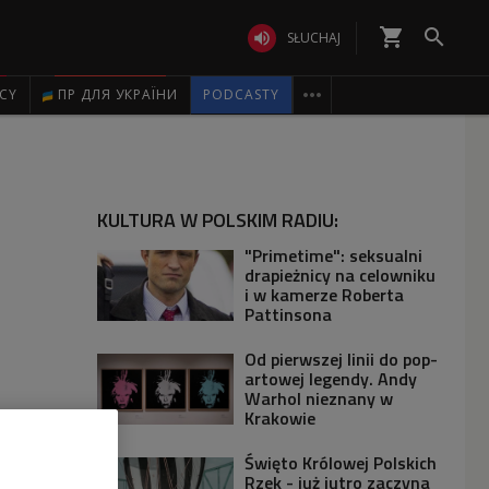
shopping_cart


SŁUCHAJ

ICY
ПР ДЛЯ УКРАЇНИ
PODCASTY
KULTURA W POLSKIM RADIU:
"Primetime": seksualni
drapieżnicy na celowniku
i w kamerze Roberta
Pattinsona
Od pierwszej linii do pop-
artowej legendy. Andy
Warhol nieznany w
Krakowie
Święto Królowej Polskich
Rzek - już jutro zaczyna