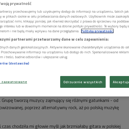
Twoją prywatność
artnerzy przechowujemy lub uzyskujemy dostęp do informacji na urządzeniu, takich jak
ory w plikach cookie w celu przetwarzania danych osobowych. Użytkownik może zaakcep
arządzać nimi, klikając poniżej, jak również skorzystać z prawa do sprzeciwu na podsta
go interesu lub w dowolnym momencie na stronie polityki prywatności. Te wybory będą 
nerom i nie będą miały wpływu na dane przeglądania.
Polityka prywatności
szymi partnerami przetwarzamy dane w celu zapewnienia:
dnych danych geolokalizacyjnych. Aktywne skanowanie charakterystyki urządzenia do ce
i. Przechowywanie informacji na urządzeniu lub dostęp do nich. Spersonalizowane reklamy 
m i treści, badnie odbiorców i ulepszanie usług.
nerów (dostawców)
in Lorenc z grupy Odpoczno
Foto: Bartosz Wojciechowski/PR
a zaawansowane
Odrzucenie wszystkich
Akceptuj
2014 r. Odpoczno inspiruje się ludową twórczością
 Grupę tworzą muzycy zajmujący się różnymi gatunkami - od
owizowanej, poprzez alternatywny rock, aż po polską muzykę
ś czas chodziła mi głowie myśl: jak brzmiałaby gitara w polskiej