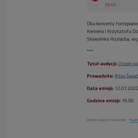
56:49
Oba koncerty fortepiano
Kennera i Krzysztofa D
Sławomira Rozlacha, wyd
***
Tytuł audycji:
Chopin o
Prowadziła:
Róża Świa
Data emisji:
12.07.202
Godzina emisji:
16.00
Zobacz więcej na temat:
fryde