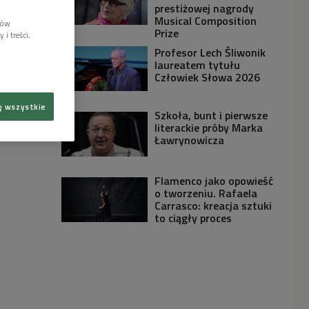
prestiżowej nagrody
Musical Composition
lów
Prize
i treści,
Profesor Lech Śliwonik
laureatem tytułu
Człowiek Słowa 2026
ę wszystkie
Szkoła, bunt i pierwsze
literackie próby Marka
Ławrynowicza
Flamenco jako opowieść
o tworzeniu. Rafaela
Carrasco: kreacja sztuki
to ciągły proces