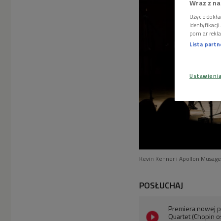
Wraz z na
Użycie dokła
identyfikacj
pomiar rekla
Lista part
Ustawieni
Kevin Kenner i Apollon Musage
POSŁUCHAJ
Premiera nowej p
Quartet (Chopin 