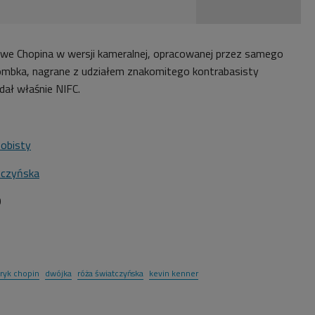
we Chopina w wersji kameralnej, opracowanej przez samego
ombka, nagrane z udziałem znakomitego kontrabasisty
ał właśnie NIFC.
sobisty
tczyńska
0
ryk chopin
dwójka
róża światczyńska
kevin kenner