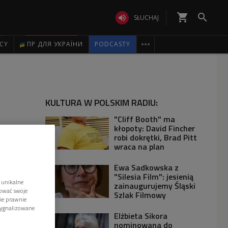
shopping_cart


SŁUCHAJ

ICY
ПР ДЛЯ УКРАЇНИ
PODCASTY
KULTURA W POLSKIM RADIU:
"Cliff Booth" ma
kłopoty: David Fincher
robi dokrętki, Brad Pitt
wraca na plan
Ewa Sadkowska z
"Silesia Film": jesienią
 unikalne
zainaugurujemy Śląski
tować swoje
Szlak Filmowy
wie prawnie
sygnalizowane
Elżbieta Sikora
nominowana do