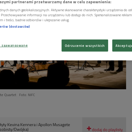
szymi partnerami przetwarzamy dane w celu zapewnienia:
dnych danych geolokalizacyjnych. Aktywne skanowanie charakterystyki urządzenia do ce
i. Przechowywanie informacji na urządzeniu lub dostęp do nich. Spersonalizowane reklamy 
m i treści, badnie odbiorców i ulepszanie usług.
nerów (dostawców)
a zaawansowane
Odrzucenie wszystkich
Akceptuj
te Quartet
Foto: NIFC
łyty Kevina Kennera i Apollon Musagete
osobisty/Dwójka)