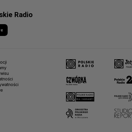
lskie Radio
re
ocji
amy
rwisu
atności
ywatności
we