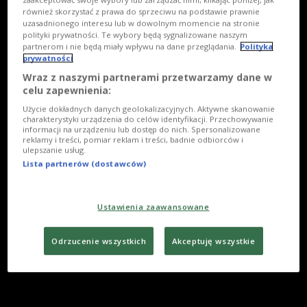
również skorzystać z prawa do sprzeciwu na podstawie prawnie
uzasadnionego interesu lub w dowolnym momencie na stronie
polityki prywatności. Te wybory będą sygnalizowane naszym
partnerom i nie będą miały wpływu na dane przeglądania.
Polityka
prywatności
Wraz z naszymi partnerami przetwarzamy dane w
celu zapewnienia:
Użycie dokładnych danych geolokalizacyjnych. Aktywne skanowanie
charakterystyki urządzenia do celów identyfikacji. Przechowywanie
informacji na urządzeniu lub dostęp do nich. Spersonalizowane
reklamy i treści, pomiar reklam i treści, badnie odbiorców i
ulepszanie usług.
Lista partnerów (dostawców)
Ustawienia zaawansowane
Odrzucenie wszystkich
Akceptuję wszystkie