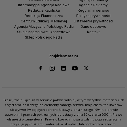
Informacyjna Agencja Radiowa
Agencja Reklamy
Redakcja Katolicka
Regulamin serwisu
Redakcja Ekumeniczna
Polityka prywatności
Centrum Edukacji Medialnej
Ustawienia prywatności
Agencja Muzyczna Polskiego Radia
Dane osobowe
Studia nagraniowe i koncertowe
Kontakt
Sklep Polskiego Radia
Znajdziesz nas na
Treści, znajdujące się w serwisie polskieradio.pl, w tym wszystkie materiały i ich
części oraz poszczególne elementy samego serwisu mają charakter utworów
lub wytworów objętych ochroną Ustawy z dnia 4 lutego 1994 r. o prawie
autorskim i prawach pokrewnych lub Ustawy z dnia 30 czerwca 2000 r. Prawo
własności przemysłowej. Prawa o których mowa w zdaniu poprzedzającym
przysługują Polskiemu Radiu S.A. w likwidacji lub podmiotom trzecim.