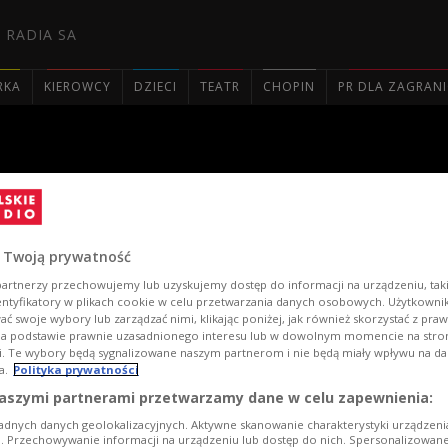
 RADIA SA
RKA
KIEROWCY
DZIECI
TEATR
CHOPIN
PR DLA ZAGRAN

ki: Bedřich Smetana "Sprzed
 Twoją prywatność
artnerzy przechowujemy lub uzyskujemy dostęp do informacji na urządzeniu, taki
entyfikatory w plikach cookie w celu przetwarzania danych osobowych. Użytkown
ć swoje wybory lub zarządzać nimi, klikając poniżej, jak również skorzystać z pra
na podstawie prawnie uzasadnionego interesu lub w dowolnym momencie na stroni
i. Te wybory będą sygnalizowane naszym partnerom i nie będą miały wpływu na d
a.
Polityka prywatności
aszymi partnerami przetwarzamy dane w celu zapewnienia:
adnych danych geolokalizacyjnych. Aktywne skanowanie charakterystyki urządzen
ji. Przechowywanie informacji na urządzeniu lub dostęp do nich. Spersonalizowane