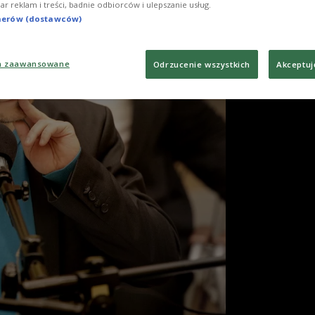
iar reklam i treści, badnie odbiorców i ulepszanie usług.
tnerów (dostawców)
a zaawansowane
Odrzucenie wszystkich
Akceptuj