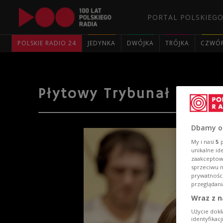
PORTAL POLSKIEGO
POLSKIE RADIO 24
JEDYNKA
DWÓJKA
TRÓJKA
CZWÓ
Płytowy Trybunał Dwój
Dbamy o
My i nasi
5
p
unikalne id
zaakceptowa
sprzeciwu 
prywatnośc
przeglądani
Wraz z n
Użycie dokł
identyfikac