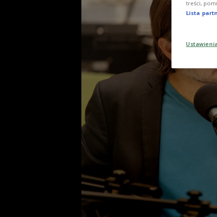
treści, pom
Lista par
Ustawieni