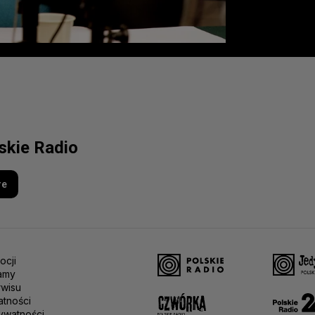
lskie Radio
re
ocji
amy
rwisu
atności
ywatności