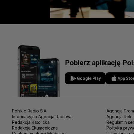
Pobierz aplikację Po
Google Play
App Sto
Polskie Radio S.A.
Agencja Prom
Informacyjna Agencja Radiowa
Agencja Rekl
Redakcja Katolicka
Regulamin se
Redakcja Ekumeniczna
Polityka pryw
Centrum Edukacji Medialnej
Ustawienia pr