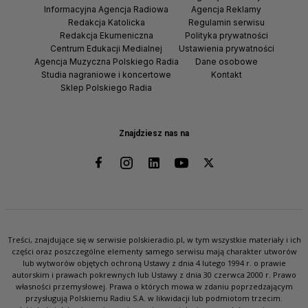
Informacyjna Agencja Radiowa
Agencja Reklamy
Redakcja Katolicka
Regulamin serwisu
Redakcja Ekumeniczna
Polityka prywatności
Centrum Edukacji Medialnej
Ustawienia prywatności
Agencja Muzyczna Polskiego Radia
Dane osobowe
Studia nagraniowe i koncertowe
Kontakt
Sklep Polskiego Radia
Znajdziesz nas na
Treści, znajdujące się w serwisie polskieradio.pl, w tym wszystkie materiały i ich
części oraz poszczególne elementy samego serwisu mają charakter utworów
lub wytworów objętych ochroną Ustawy z dnia 4 lutego 1994 r. o prawie
autorskim i prawach pokrewnych lub Ustawy z dnia 30 czerwca 2000 r. Prawo
własności przemysłowej. Prawa o których mowa w zdaniu poprzedzającym
przysługują Polskiemu Radiu S.A. w likwidacji lub podmiotom trzecim.