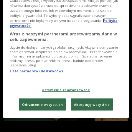
zaakceptować swoje wybory lub zarządzać nimi, klikając poniżej, jak
również skorzystać z prawa do sprzeciwu na podstawie prawnie
uzasadnionego interesu lub w dowolnym momencie na stronie
polityki prywatności. Te wybory będą sygnalizowane naszym
partnerom i nie będą miały wpływu na dane przeglądania.
Polityka
prywatności
Wraz z naszymi partnerami przetwarzamy dane w
celu zapewnienia:
Użycie dokładnych danych geolokalizacyjnych. Aktywne skanowanie
charakterystyki urządzenia do celów identyfikacji. Przechowywanie
informacji na urządzeniu lub dostęp do nich. Spersonalizowane
reklamy i treści, pomiar reklam i treści, badnie odbiorców i
ulepszanie usług.
Lista partnerów (dostawców)
Ustawienia zaawansowane
Odrzucenie wszystkich
Akceptuję wszystkie