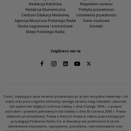
Redakcja Katolicka
Regulamin serwisu
Redakcja Ekumeniczna
Polityka prywatności
Centrum Edukacji Medialnej
Ustawienia prywatności
Agencja Muzyczna Polskiego Radia
Dane osobowe
Studia nagraniowe i koncertowe
Kontakt
Sklep Polskiego Radia
Znajdziesz nas na
Treści, znajdujące się w serwisie polskieradio.pl, w tym wszystkie materiały i ich
części oraz poszczególne elementy samego serwisu mają charakter utworów
lub wytworów objętych ochroną Ustawy z dnia 4 lutego 1994 r. o prawie
autorskim i prawach pokrewnych lub Ustawy z dnia 30 czerwca 2000 r. Prawo
własności przemysłowej. Prawa o których mowa w zdaniu poprzedzającym
przysługują Polskiemu Radiu S.A. w likwidacji lub podmiotom trzecim.
Jakiekolwiek kopiowanie, zapisywanie, powielanie, reprodukowanie oraz