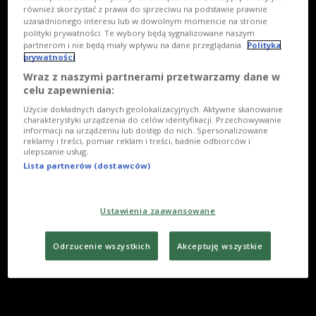
również skorzystać z prawa do sprzeciwu na podstawie prawnie
uzasadnionego interesu lub w dowolnym momencie na stronie
polityki prywatności. Te wybory będą sygnalizowane naszym
partnerom i nie będą miały wpływu na dane przeglądania.
Polityka
prywatności
Wraz z naszymi partnerami przetwarzamy dane w
celu zapewnienia:
Użycie dokładnych danych geolokalizacyjnych. Aktywne skanowanie
charakterystyki urządzenia do celów identyfikacji. Przechowywanie
informacji na urządzeniu lub dostęp do nich. Spersonalizowane
reklamy i treści, pomiar reklam i treści, badnie odbiorców i
ulepszanie usług.
Lista partnerów (dostawców)
Ustawienia zaawansowane
Odrzucenie wszystkich
Akceptuję wszystkie