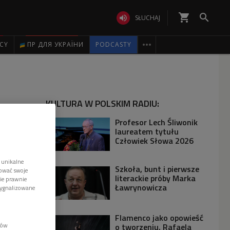
shopping_cart


SŁUCHAJ

ICY
ПР ДЛЯ УКРАЇНИ
PODCASTY
KULTURA W POLSKIM RADIU:
Profesor Lech Śliwonik
laureatem tytułu
Człowiek Słowa 2026
 unikalne
Szkoła, bunt i pierwsze
tować swoje
literackie próby Marka
wie prawnie
Ławrynowicza
sygnalizowane
Flamenco jako opowieść
lów
o tworzeniu. Rafaela