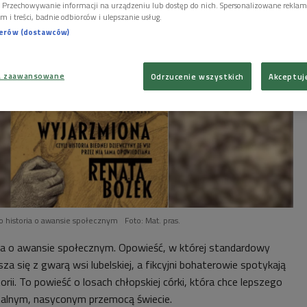
i. Przechowywanie informacji na urządzeniu lub dostęp do nich. Spersonalizowane reklamy 
m i treści, badnie odbiorców i ulepszanie usług.
nerów (dostawców)
a zaawansowane
Odrzucenie wszystkich
Akceptuj
o historia o awansie społecznym
Foto: Mat. pras.
ia o awansie społecznym. Opowieść, w której standardowy
sza się z gwarą wsi lubelskiej, a fikcyjni bohaterowie spotykają
orii. To powieść o losach chłopskiej córki, która chce lepszego
utalnym, nasyconym przemocą świecie.