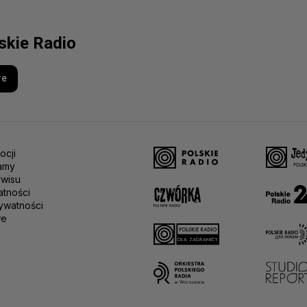
lskie Radio
re
ocji
amy
rwisu
atności
ywatności
we