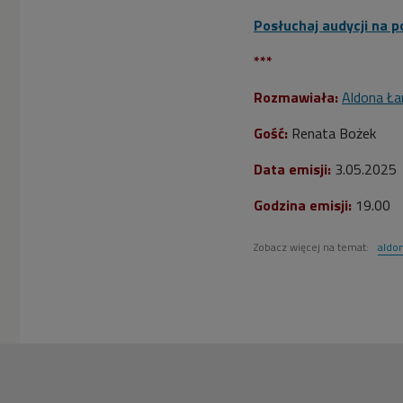
Posłuchaj audycji na p
***
Rozmawiała:
Aldona Ł
Gość:
Renata Bożek
Data emisji:
3.05.2025
Godzina emisji:
19.00
Zobacz więcej na temat:
aldo