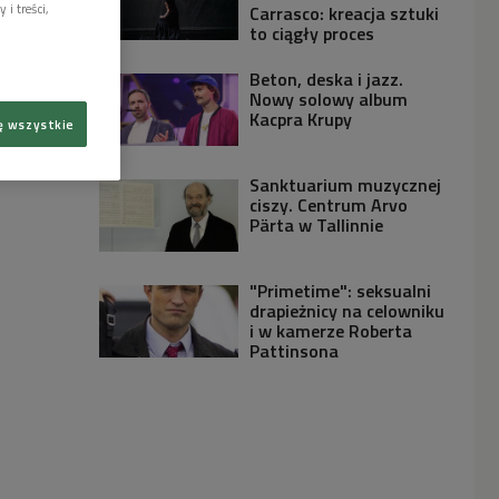
i treści,
Carrasco: kreacja sztuki
to ciągły proces
Beton, deska i jazz.
Nowy solowy album
Kacpra Krupy
ę wszystkie
Sanktuarium muzycznej
ciszy. Centrum Arvo
Pärta w Tallinnie
"Primetime": seksualni
drapieżnicy na celowniku
i w kamerze Roberta
Pattinsona