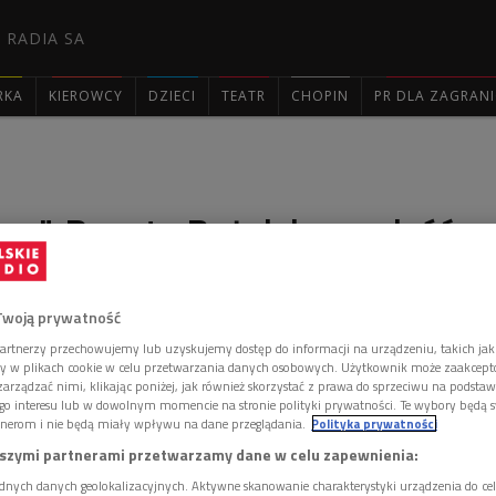
 RADIA SA
RKA
KIEROWCY
DZIECI
TEATR
CHOPIN
PR DLA ZAGRAN

na". Renata Bożek i opowieść
ile
Twoją prywatność
artnerzy przechowujemy lub uzyskujemy dostęp do informacji na urządzeniu, takich jak
ory w plikach cookie w celu przetwarzania danych osobowych. Użytkownik może zaakcep
Renata Bożek - autorka książki "Wyjarzmiona". To
arządzać nimi, klikając poniżej, jak również skorzystać z prawa do sprzeciwu na podsta
 o wiejskiej dziewczynie, której akcja rozgrywa się w
go interesu lub w dowolnym momencie na stronie polityki prywatności. Te wybory będą 
X wieku.
nerom i nie będą miały wpływu na dane przeglądania.
Polityka prywatności
szymi partnerami przetwarzamy dane w celu zapewnienia:
dnych danych geolokalizacyjnych. Aktywne skanowanie charakterystyki urządzenia do ce