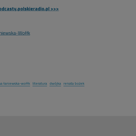
odcasty.polskieradio.pl >>>
aniewska-Wołłk
na łaniewska-wołłk
literatura
dwójka
renata bożek