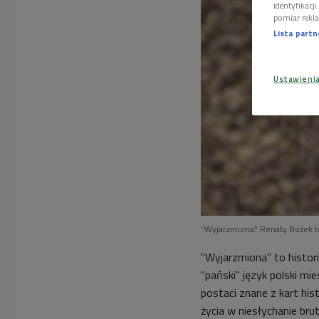
identyfikacj
pomiar rekla
Lista part
Ustawieni
"Wyjarzmiona" Renaty Bożek t
"Wyjarzmiona" to histor
"pański" język polski mie
postaci znane z kart hist
życia w niesłychanie br