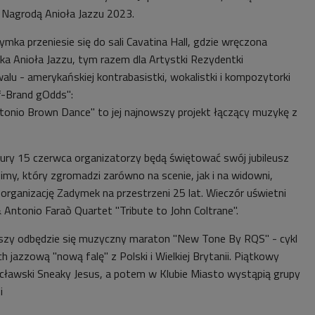
Nagrodą Anioła Jazzu 2023.
ka przeniesie się do sali Cavatina Hall, gdzie wręczona
tka Anioła Jazzu, tym razem dla Artystki Rezydentki
walu - amerykańskiej kontrabasistki, wokalistki i kompozytorki
f-Brand gOdds":
tonio Brown Dance" to jej najnowszy projekt łączący muzykę z
ury 15 czerwca organizatorzy będą świętować swój jubileusz
, który zgromadzi zarówno na scenie, jak i na widowni,
ganizację Zadymek na przestrzeni 25 lat. Wieczór uświetni
 Antonio Faraò Quartet "Tribute to John Coltrane".
wszy odbędzie się muzyczny maraton "New Tone By RQS" - cykl
 jazzową "nową falę" z Polski i Wielkiej Brytanii. Piątkowy
cławski Sneaky Jesus, a potem w Klubie Miasto wystąpią grupy
i