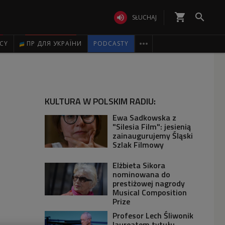
shopping_cart


SŁUCHAJ

ICY
ПР ДЛЯ УКРАЇНИ
PODCASTY
KULTURA W POLSKIM RADIU:
Ewa Sadkowska z
"Silesia Film": jesienią
zainaugurujemy Śląski
Szlak Filmowy
Elżbieta Sikora
nominowana do
prestiżowej nagrody
Musical Composition
Prize
Profesor Lech Śliwonik
laureatem tytułu