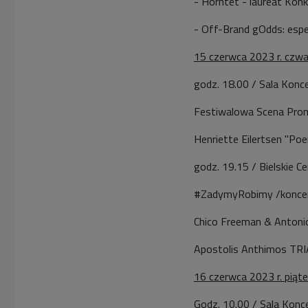
- Horntet - laureat Kon
- Off-Brand gOdds: esp
15 czerwca 2023 r. czwa
godz. 18.00 / Sala Konc
Festiwalowa Scena Prom
Henriette Eilertsen "Poe
godz. 19.15 / Bielskie Ce
#ZadymyRobimy /konce
Chico Freeman & Antonio
Apostolis Anthimos TRI
16 czerwca 2023 r. piąt
Godz. 10.00 / Sala Konc