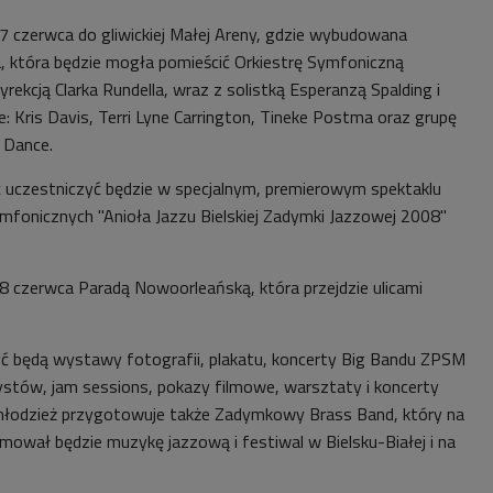
17 czerwca do gliwickiej Małej Areny, gdzie wybudowana
a, która będzie mogła pomieścić Orkiestrę Symfoniczną
dyrekcją Clarka Rundella, wraz z solistką Esperanzą Spalding i
: Kris Davis, Terri Lyne Carrington, Tineke Postma oraz grupę
 Dance.
 uczestniczyć będzie w specjalnym, premierowym spektaklu
fonicznych "Anioła Jazzu Bielskiej Zadymki Jazzowej 2008"
 czerwca Paradą Nowoorleańską, która przejdzie ulicami
ć będą wystawy fotografii, plakatu, koncerty Big Bandu ZPSM
ystów, jam sessions, pokazy filmowe, warsztaty i koncerty
a młodzież przygotowuje także Zadymkowy Brass Band, który na
omował będzie muzykę jazzową i festiwal w Bielsku-Białej i na