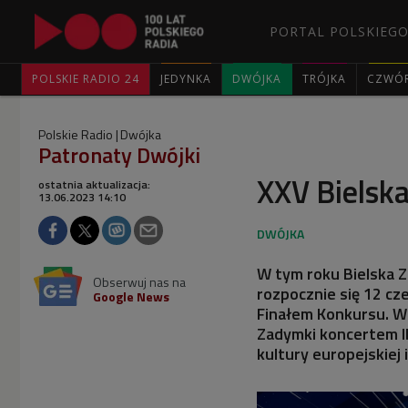
PORTAL POLSKIEGO
POLSKIE RADIO 24
JEDYNKA
DWÓJKA
TRÓJKA
CZWÓ
Polskie Radio
Dwójka
Patronaty Dwójki
XXV Bielsk
ostatnia aktualizacja:
13.06.2023 14:10
W tym roku Bielska Z
Obserwuj nas na
rozpocznie się 12 cz
Google News
Finałem Konkursu. W
Zadymki koncertem I
kultury europejskiej i