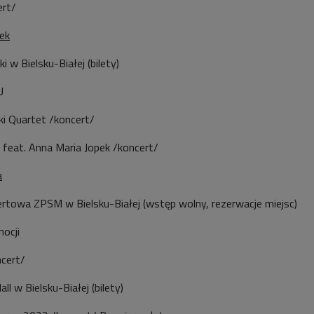
ert/
ek
i w Bielsku-Białej (bilety)
U
i Quartet /koncert/
 feat. Anna Maria Jopek /koncert/
a
ertowa ZPSM w Bielsku-Białej (wstęp wolny, rezerwacje miejsc)
ocji
ncert/
ll w Bielsku-Białej (bilety)