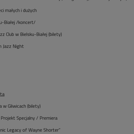
ci małych i dużych
-Białej /koncert/
z Club w Bielsku-Białej (bilety)
 Jazz Night
ota
 w Gliwicach (bilety)
ojekt Specjalny / Premiera
nic Legacy of Wayne Shorter”