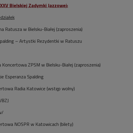
 XXV Bielskiej Zadymki Jazzowej:
edziałek
na Ratusza w Bielsku-Białej (zaproszenia)
palding – Artystki Rezydentki w Ratuszu
a Koncertowa ZPSM w Bielsku-Białej (zaproszenia)
ie Esperanza Spalding
ertowa Radia Katowice (wstęp wolny)
XVBZJ
w/
certowa NOSPR w Katowicach (bilety)