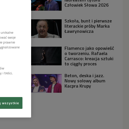
Człowiek Słowa 2026
Szkoła, bunt i pierwsze
literackie próby Marka
Ławrynowicza
 unikalne
tować swoje
wie prawnie
sygnalizowane
Flamenco jako opowieść
o tworzeniu. Rafaela
Carrasco: kreacja sztuki
to ciągły proces
lów
i treści,
Beton, deska i jazz.
Nowy solowy album
Kacpra Krupy
ę wszystkie