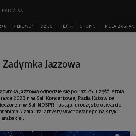
 RADIA SA
RKA
KIEROWCY
DZIECI
TEATR
CHOPIN
PR DLA ZAGRAN

a Zadymka Jazzowa
adymka Jazzowa odbędzie się po raz 25. Część letnia
erwca 2023 r. w Sali Koncertowej Radia Katowice
ieczorem w Sali NOSPR nastąpi uroczyste otwarcie
brahima Maaloufa, artysty wychowanego na styku
 arabskiej.