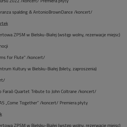
kursu 2022 /koncert/ Premiera płyty
eranza spalding & AntonioBrownDance /koncert/
rtek
ertowa ZPSM w Bielsku-Białej (wstęp wolny, rezerwacje miejsc)
ocji
ms for Flute" /koncert/
ntrum Kultury w Bielsku-Białej (bilety, zaproszenia)
rt/
 Faraò Quartet Tribute to John Coltrane /koncert/
AS „Come Together” /koncert/ Premiera płyty
ek
ertowa ZPSM w Bielsku-Białej (wstęp wolny, rezerwacje miejsc)