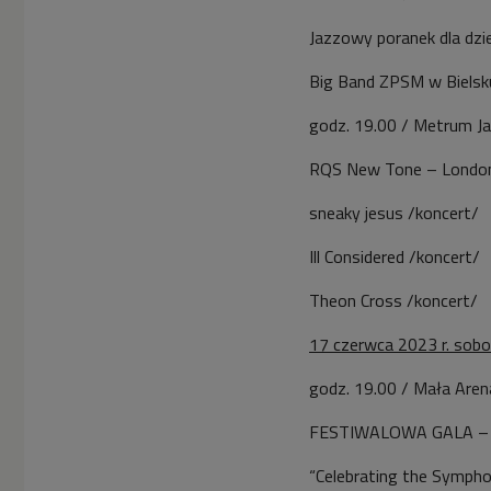
Jazzowy poranek dla dzie
Big Band ZPSM w Bielsku
godz. 19.00 / Metrum Jaz
RQS New Tone – London
sneaky jesus /koncert/
Ill Considered /koncert/
Theon Cross /koncert/
17 czerwca 2023 r. sob
godz. 19.00 / Mała Arena
FESTIWALOWA GALA – Pr
“Celebrating the Sympho