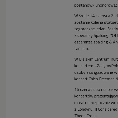
postanowił uhonorować 
W środę 14 czerwca Zadym
zostanie kolejna statue
tegorocznej edycji festi
Esperanzy Spalding. "Of
esperanza spalding & An
tańcem.
W Bielskim Centrum Kult
koncertem #ZadymyRobimy
osoby zaangażowane w or
koncert Chico Freeman &
16 czerwca po raz pier
koncertów prezentujących
maraton rozpocznie wro
z Londynu: Ill Considered 
Theon Cross.