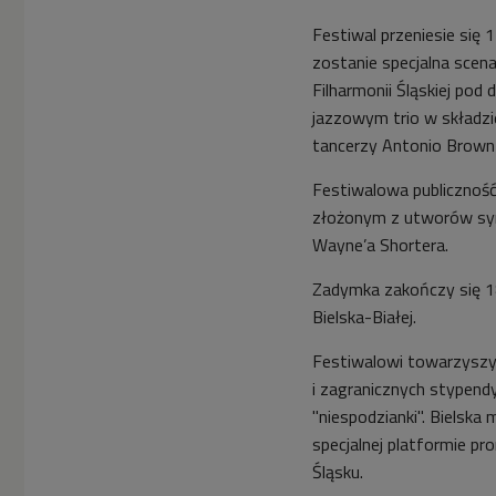
Festiwal przeniesie się 
zostanie specjalna scen
Filharmonii Śląskiej pod 
jazzowym trio w składzie
tancerzy Antonio Brown
Festiwalowa publiczność
złożonym z utworów sym
Wayne’a Shortera.
Zadymka zakończy się 18
Bielska-Białej.
Festiwalowi towarzyszy
i zagranicznych stypend
"niespodzianki". Bielsk
specjalnej platformie pr
Śląsku.