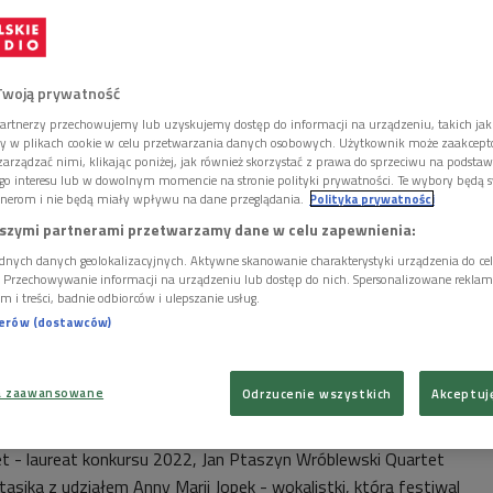
Twoją prywatność
artnerzy przechowujemy lub uzyskujemy dostęp do informacji na urządzeniu, takich jak
ory w plikach cookie w celu przetwarzania danych osobowych. Użytkownik może zaakcep
arządzać nimi, klikając poniżej, jak również skorzystać z prawa do sprzeciwu na podsta
go interesu lub w dowolnym momencie na stronie polityki prywatności. Te wybory będą 
nerom i nie będą miały wpływu na dane przeglądania.
Polityka prywatności
szymi partnerami przetwarzamy dane w celu zapewnienia:
dnych danych geolokalizacyjnych. Aktywne skanowanie charakterystyki urządzenia do ce
i. Przechowywanie informacji na urządzeniu lub dostęp do nich. Spersonalizowane reklamy 
m i treści, badnie odbiorców i ulepszanie usług.
nerów (dostawców)
ały promocyjne
a zaawansowane
Odrzucenie wszystkich
Akceptuj
darzenia odbywać się będą w Bielsku-Białej. W historycznych
ego odbędzie się 13 czerwca Gala Polskiego Jazzu, w której
et - laureat konkursu 2022, Jan Ptaszyn Wróblewski Quartet
asika z udziałem Anny Marii Jopek - wokalistki, którą festiwal