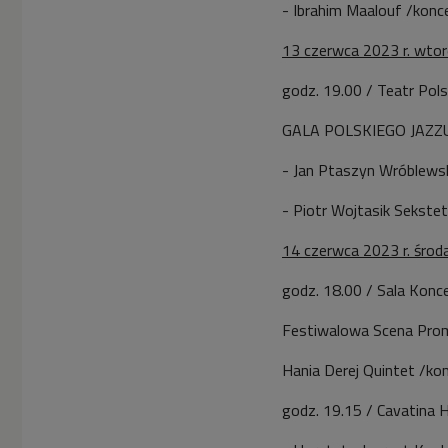
- Ibrahim Maalouf /konc
13 czerwca 2023 r. wtor
godz. 19.00 / Teatr Polsk
GALA POLSKIEGO JAZZ
- Jan Ptaszyn Wróblewsk
- Piotr Wojtasik Sekstet
14 czerwca 2023 r. środ
godz. 18.00 / Sala Konc
Festiwalowa Scena Prom
Hania Derej Quintet /ko
godz. 19.15 / Cavatina Ha