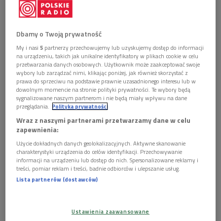
Obserwuj nas na
Dbamy o Twoją prywatność
Google News
My i nasi
5
partnerzy przechowujemy lub uzyskujemy dostęp do informacji
Koncert Deutsches Symphonie-Orchester Berlin pod
na urządzeniu, takich jak unikalne identyfikatory w plikach cookie w celu
batutą Robina Ticciatiego wypełniła w całości VI
przetwarzania danych osobowych. Użytkownik może zaakceptować swoje
Symfonia a-moll Gustava Mahlera. To jedno z
wybory lub zarządzać nimi, klikając poniżej, jak również skorzystać z
prawa do sprzeciwu na podstawie prawnie uzasadnionego interesu lub w
najbardziej dramatycznych dzieł w jego twórczości,
dowolnym momencie na stronie polityki prywatności. Te wybory będą
określane często mianem "Symfonii tragicznej" -
sygnalizowane naszym partnerom i nie będą miały wpływu na dane
rozbudowana, intensywna kompozycja o wyrazistej
przeglądania.
Polityka prywatności
dramaturgii i głębokim ładunku emocjonalnym.
Wraz z naszymi partnerami przetwarzamy dane w celu
zapewnienia:
Użycie dokładnych danych geolokalizacyjnych. Aktywne skanowanie
charakterystyki urządzenia do celów identyfikacji. Przechowywanie
informacji na urządzeniu lub dostęp do nich. Spersonalizowane reklamy i
treści, pomiar reklam i treści, badnie odbiorców i ulepszanie usług.
Lista partnerów (dostawców)
Ustawienia zaawansowane