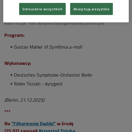
Odrzucenie wszystkich
Akceptuję wszystkie
Robin Ticciati
Foto: Benjamin Ealavoga/materiały promocyjne
Program:
Gustav Mahler
VI Symfonia a-moll
Wykonawcy:
Deutsches Symphonie-Orchester Berlin
Robin Ticciati - dyrygent
(Berlin, 21.12.2025)
***
Na
"Filharmonię Dwójki"
w środę
(25.02) zaprosił
Krzysztof Dziuba
.