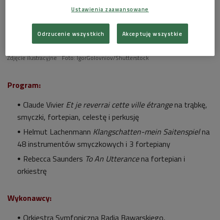
Ustawienia zaawansowane
Odrzucenie wszystkich
Akceptuję wszystkie
Zdjęcie ilustracyjne
Foto: IgorGolovniov/Shutterstock
Program:
Claude Vivier
Et je reverrai cette ville é
trange
na trąbkę,
smyczki, fortepian, celestę i perkusję
Helmut Lachenmann
Klangschatten-mein Saitenspiel
na
48 instrumentów smyczkowych i 3 fortepiany
Rebecca Saunders
To An Utterance
na fortepian i
orkiestrę
Wykonawcy:
Orkiestra Symfoniczna Radia Bawarskiego,