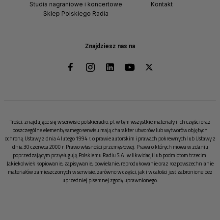
Studia nagraniowe i koncertowe
Kontakt
Sklep Polskiego Radia
Znajdziesz nas na
Treści, znajdujące się w serwisie polskieradio.pl, w tym wszystkie materiały i ich części oraz
poszczególne elementy samego serwisu mają charakter utworów lub wytworów objętych
ochroną Ustawy z dnia 4 lutego 1994 r. o prawie autorskim i prawach pokrewnych lub Ustawy z
dnia 30 czerwca 2000 r. Prawo własności przemysłowej. Prawa o których mowa w zdaniu
poprzedzającym przysługują Polskiemu Radiu S.A. w likwidacji lub podmiotom trzecim.
Jakiekolwiek kopiowanie, zapisywanie, powielanie, reprodukowanie oraz rozpowszechnianie
materiałów zamieszczonych w serwisie, zarówno w części, jak i w całości jest zabronione bez
uprzedniej pisemnej zgody uprawnionego.