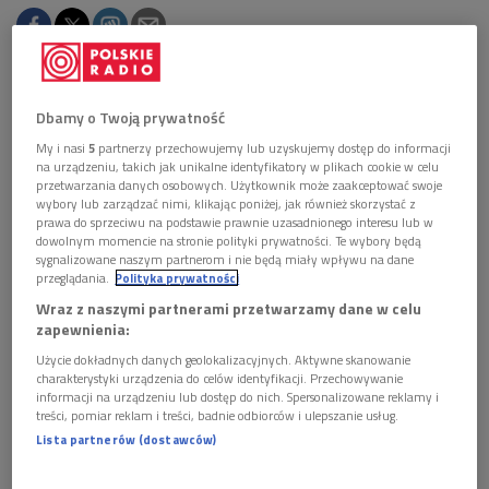
Obserwuj nas na
Dbamy o Twoją prywatność
Google News
My i nasi
5
partnerzy przechowujemy lub uzyskujemy dostęp do informacji
"Musica viva" – to nazwa cyklu koncertów Radia
na urządzeniu, takich jak unikalne identyfikatory w plikach cookie w celu
Bawarskiego. W audycji wysłuchaliśmy jego
przetwarzania danych osobowych. Użytkownik może zaakceptować swoje
zeszłorocznej odsłony, gdy Orkiestrze Symfonicznej
wybory lub zarządzać nimi, klikając poniżej, jak również skorzystać z
prawa do sprzeciwu na podstawie prawnie uzasadnionego interesu lub w
Radia Bawarskiego towarzyszył brytyjski pianista
dowolnym momencie na stronie polityki prywatności. Te wybory będą
Nicolas Hodges. W programie znalazły się
sygnalizowane naszym partnerom i nie będą miały wpływu na dane
utwory Claude'a Viviera, Helmuta Lachenmanna
przeglądania.
Polityka prywatności
i Rebekki Saunders.
Wraz z naszymi partnerami przetwarzamy dane w celu
zapewnienia:
Użycie dokładnych danych geolokalizacyjnych. Aktywne skanowanie
charakterystyki urządzenia do celów identyfikacji. Przechowywanie
informacji na urządzeniu lub dostęp do nich. Spersonalizowane reklamy i
treści, pomiar reklam i treści, badnie odbiorców i ulepszanie usług.
Lista partnerów (dostawców)