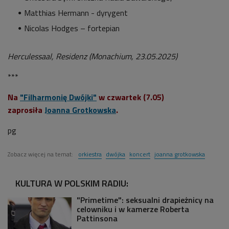
Matthias Hermann - dyrygent
Nicolas Hodges – fortepian
Herculessaal, Residenz (Monachium, 23.05.2025)
***
Na
"Filharmonię Dwójki"
w czwartek (7.05)
zaprosiła
Joanna Grotkowska
.
pg
Zobacz więcej na temat:
orkiestra
dwójka
koncert
joanna grotkowska
KULTURA W POLSKIM RADIU:
"Primetime": seksualni drapieżnicy na
celowniku i w kamerze Roberta
Pattinsona