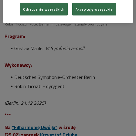
Odrzucenie wszystkich
Akceptuję wszystkie
Robin Ticciati
Foto: Benjamin Ealavoga/materiały promocyjne
Program:
Gustav Mahler
VI Symfonia a-moll
Wykonawcy:
Deutsches Symphonie-Orchester Berlin
Robin Ticciati - dyrygent
(Berlin, 21.12.2025)
***
Na
"Filharmonię Dwójki"
w środę
(25.02) zaprosił
Krzysztof Dziuba
.