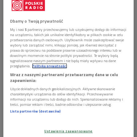
Obserwuj nas na
Dbamy o Twoją prywatność
Google News
My i nasi
5
partnerzy przechowujemy lub uzyskujemy dostęp do informacji
Koncert Deutsches Symphonie-Orchester Berlin pod
na urządzeniu, takich jak unikalne identyfikatory w plikach cookie w celu
batutą Robina Ticciatiego wypełniła w całości VI
przetwarzania danych osobowych. Użytkownik może zaakceptować swoje
Symfonia a-moll Gustava Mahlera. To jedno z
wybory lub zarządzać nimi, klikając poniżej, jak również skorzystać z
prawa do sprzeciwu na podstawie prawnie uzasadnionego interesu lub w
najbardziej dramatycznych dzieł w jego twórczości,
dowolnym momencie na stronie polityki prywatności. Te wybory będą
określane często mianem "Symfonii tragicznej" -
sygnalizowane naszym partnerom i nie będą miały wpływu na dane
rozbudowana, intensywna kompozycja o wyrazistej
przeglądania.
Polityka prywatności
dramaturgii i głębokim ładunku emocjonalnym.
Wraz z naszymi partnerami przetwarzamy dane w celu
zapewnienia:
Użycie dokładnych danych geolokalizacyjnych. Aktywne skanowanie
charakterystyki urządzenia do celów identyfikacji. Przechowywanie
informacji na urządzeniu lub dostęp do nich. Spersonalizowane reklamy i
treści, pomiar reklam i treści, badnie odbiorców i ulepszanie usług.
Lista partnerów (dostawców)
Ustawienia zaawansowane