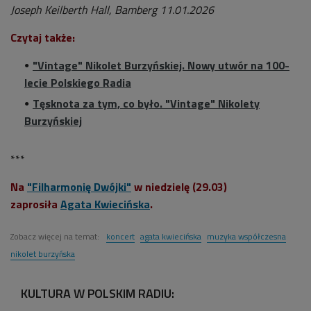
Joseph Keilberth Hall, Bamberg 11.01.2026
Czytaj także:
"Vintage" Nikolet Burzyńskiej. Nowy utwór na 100-
lecie Polskiego Radia
Tęsknota za tym, co było. "Vintage" Nikolety
Burzyńskiej
***
Na
"Filharmonię Dwójki"
w niedzielę (29.03)
zaprosiła
Agata Kwiecińska
.
Zobacz więcej na temat:
koncert
agata kwiecińska
muzyka współczesna
nikolet burzyńska
KULTURA W POLSKIM RADIU: