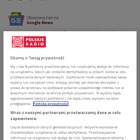
Obserwuj nas na
Google News
"Vintage" Nikolet Burzyńskiej to utwór zamówiony
przez Polskie Radio z okazji jego stulecia. Po raz
pierwszy zabrzmiał podczas koncertu Spółdzielni
Muzycznej Contemporary Ensemble. W programie
Dbamy o Twoją prywatność
znalazły się także kompozycje Mikela Urquiza
i Minasa Borboudakisa.
My i nasi
5
partnerzy przechowujemy lub uzyskujemy dostęp do informacji
na urządzeniu, takich jak unikalne identyfikatory w plikach cookie w celu
przetwarzania danych osobowych. Użytkownik może zaakceptować swoje
wybory lub zarządzać nimi, klikając poniżej, jak również skorzystać z
prawa do sprzeciwu na podstawie prawnie uzasadnionego interesu lub w
dowolnym momencie na stronie polityki prywatności. Te wybory będą
sygnalizowane naszym partnerom i nie będą miały wpływu na dane
przeglądania.
Polityka prywatności
Wraz z naszymi partnerami przetwarzamy dane w celu
zapewnienia:
Użycie dokładnych danych geolokalizacyjnych. Aktywne skanowanie
charakterystyki urządzenia do celów identyfikacji. Przechowywanie
informacji na urządzeniu lub dostęp do nich. Spersonalizowane reklamy i