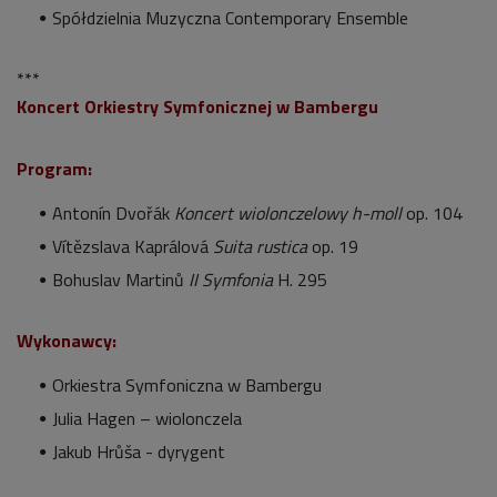
Spółdzielnia Muzyczna Contemporary Ensemble
***
Koncert Orkiestry Symfonicznej w Bambergu
Program:
Antonín Dvořák
Koncert wiolonczelowy h-moll
op. 104
Vítězslava Kaprálová
Suita rustica
op. 19
Bohuslav Martinů
II Symfonia
H. 295
Wykonawcy:
Orkiestra Symfoniczna w Bambergu
Julia Hagen – wiolonczela
Jakub Hrůša - dyrygent