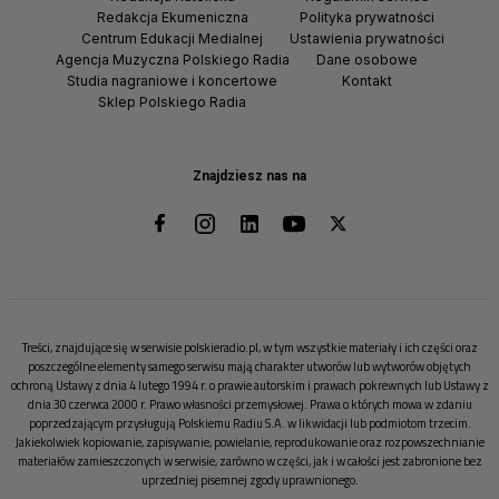
Redakcja Ekumeniczna
Polityka prywatności
Centrum Edukacji Medialnej
Ustawienia prywatności
Agencja Muzyczna Polskiego Radia
Dane osobowe
Studia nagraniowe i koncertowe
Kontakt
Sklep Polskiego Radia
Znajdziesz nas na
Treści, znajdujące się w serwisie polskieradio.pl, w tym wszystkie materiały i ich części oraz
poszczególne elementy samego serwisu mają charakter utworów lub wytworów objętych
ochroną Ustawy z dnia 4 lutego 1994 r. o prawie autorskim i prawach pokrewnych lub Ustawy z
dnia 30 czerwca 2000 r. Prawo własności przemysłowej. Prawa o których mowa w zdaniu
poprzedzającym przysługują Polskiemu Radiu S.A. w likwidacji lub podmiotom trzecim.
Jakiekolwiek kopiowanie, zapisywanie, powielanie, reprodukowanie oraz rozpowszechnianie
materiałów zamieszczonych w serwisie, zarówno w części, jak i w całości jest zabronione bez
uprzedniej pisemnej zgody uprawnionego.