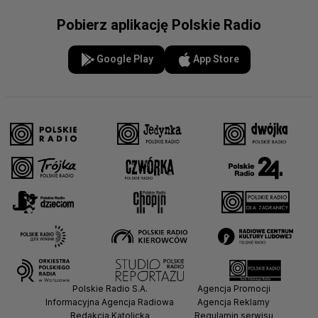
Pobierz aplikację Polskie Radio
Google Play
App Store
Polskie Radio S.A.
Agencja Promocji
Informacyjna Agencja Radiowa
Agencja Reklamy
Redakcja Katolicka
Regulamin serwisu