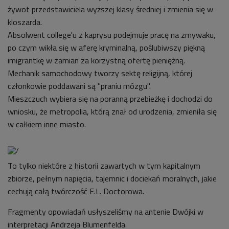
żywot przedstawiciela wyższej klasy średniej i zmienia się w
kloszarda.
Absolwent college'u z kaprysu podejmuje pracę na zmywaku,
po czym wikła się w aferę kryminalną, poślubiwszy piękną
imigrantkę w zamian za korzystną ofertę pieniężną.
Mechanik samochodowy tworzy sektę religijną, której
członkowie poddawani są "praniu mózgu".
Mieszczuch wybiera się na poranną przebieżkę i dochodzi do
wniosku, że metropolia, którą znał od urodzenia, zmieniła się
w całkiem inne miasto.
To tylko niektóre z historii zawartych w tym kapitalnym
zbiorze, pełnym napięcia, tajemnic i dociekań moralnych, jakie
cechują całą twórczość E.L. Doctorowa.
Fragmenty opowiadań usłyszeliśmy na antenie Dwójki w
interpretacji Andrzeja Blumenfelda.