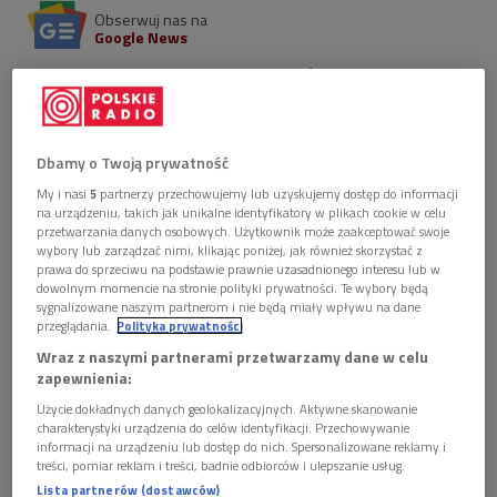
Obserwuj nas na
Google News
E.L. Doctorow powraca zbiorem błyskotliwych,
zaskakujących opowiadań o ludziach, którzy - jak
zaznacza w przedmowie - "nie pasują do otoczenia,
pozostają w swoistym konflikcie z przytłaczającym
Dbamy o Twoją prywatność
ich światem". Fragmenty książki czytał w Dwójce
Andrzej Blumenfeld.
My i nasi
5
partnerzy przechowujemy lub uzyskujemy dostęp do informacji
na urządzeniu, takich jak unikalne identyfikatory w plikach cookie w celu
przetwarzania danych osobowych. Użytkownik może zaakceptować swoje
5 plików
wybory lub zarządzać nimi, klikając poniżej, jak również skorzystać z
AUDIO
prawa do sprzeciwu na podstawie prawnie uzasadnionego interesu lub w


dowolnym momencie na stronie polityki prywatności. Te wybory będą
14'11
sygnalizowane naszym partnerom i nie będą miały wpływu na dane
przeglądania.
Polityka prywatności
E.L. Doctorow "Mnóstwo czasu" - czyta Andrzej
Wraz z naszymi partnerami przetwarzamy dane w celu
Blumenfeld. Fragm. 1. (To się czyta/Dwójka)
zapewnienia:


Użycie dokładnych danych geolokalizacyjnych. Aktywne skanowanie
13'46
charakterystyki urządzenia do celów identyfikacji. Przechowywanie
informacji na urządzeniu lub dostęp do nich. Spersonalizowane reklamy i
E.L. Doctorow "Mnóstwo czasu" - czyta Andrzej
treści, pomiar reklam i treści, badnie odbiorców i ulepszanie usług.
Blumenfeld. Fragm. 2. (To się czyta/Dwójka)
Lista partnerów (dostawców)