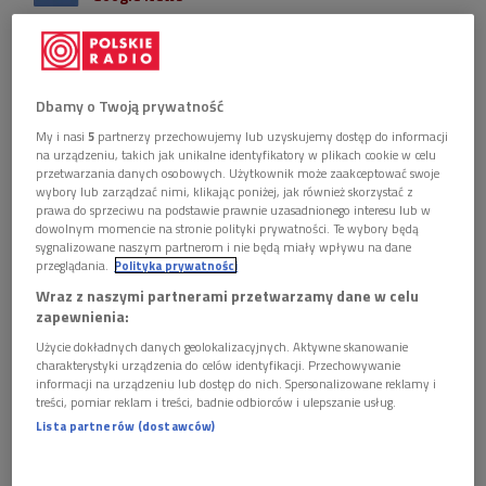
W audycji Adam Sztaba zaprezentował nagrania
znanych utworów dokonane przez rozmaitych
muzyków, w większości podczas pandemii, wyłącznie
przy pomocy telefonów komórkowych.
Dbamy o Twoją prywatność
My i nasi
5
partnerzy przechowujemy lub uzyskujemy dostęp do informacji
na urządzeniu, takich jak unikalne identyfikatory w plikach cookie w celu
przetwarzania danych osobowych. Użytkownik może zaakceptować swoje
wybory lub zarządzać nimi, klikając poniżej, jak również skorzystać z
prawa do sprzeciwu na podstawie prawnie uzasadnionego interesu lub w
dowolnym momencie na stronie polityki prywatności. Te wybory będą
sygnalizowane naszym partnerom i nie będą miały wpływu na dane
przeglądania.
Polityka prywatności
Wraz z naszymi partnerami przetwarzamy dane w celu
zapewnienia:
Użycie dokładnych danych geolokalizacyjnych. Aktywne skanowanie
charakterystyki urządzenia do celów identyfikacji. Przechowywanie
informacji na urządzeniu lub dostęp do nich. Spersonalizowane reklamy i
treści, pomiar reklam i treści, badnie odbiorców i ulepszanie usług.
Zdjęcie ilustracyjne
Foto: Shutterstock.com/nampix
Lista partnerów (dostawców)
W programie