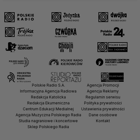
Polskie Radio S.A.
Agencja Promocji
Informacyjna Agencja Radiowa
Agencja Reklamy
Redakcja Katolicka
Regulamin serwisu
Redakcja Ekumeniczna
Polityka prywatności
Centrum Edukacji Medialnej
Ustawienia prywatności
Agencja Muzyczna Polskiego Radia
Dane osobowe
Studia nagraniowe i koncertowe
Kontakt
Sklep Polskiego Radia