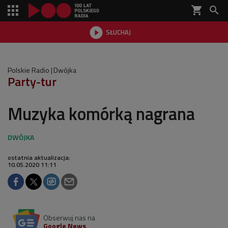
shopping_cart


SŁUCHAJ

Polskie Radio
Dwójka
Party-tur
Muzyka komórką nagrana
ostatnia aktualizacja:
10.05.2020 11:11
Obserwuj nas na
Google News