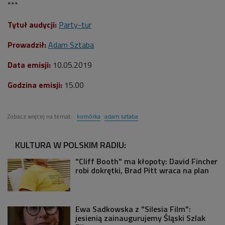
***
Tytuł audycji:
Party-tur
Prowadził:
Adam Sztaba
Data emisji:
10.05.2019
Godzina emisji:
15.00
Zobacz więcej na temat:
komórka
adam sztaba
KULTURA W POLSKIM RADIU:
"Cliff Booth" ma kłopoty: David Fincher
robi dokrętki, Brad Pitt wraca na plan
Ewa Sadkowska z "Silesia Film":
jesienią zainaugurujemy Śląski Szlak