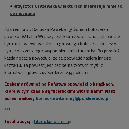
Krzysztof Czyżewski: w lekturach interesuje mnie to,
co nieznane
Zdaniem prof. Dariusza Pawelca, głównym bohaterem
powieści Witolda Wirpszy jest kłamstwo. - Ono jest obecne
być może w wypowiedziach głównego bohatera, ale też w
tym, co czyni z jego wspomnieniami studentka. Bo przecież
każda notacja powoduje, że ta opowieść nabiera innego
kształtu. Ta powieść jest też pełna złotych myśli o
kłamstwie i prawdzie. Serdecznie ją polecam.
Czekamy również na Państwa opowieści o książkach,
które w tym czasie są "literackimi witaminami". Nasz
adres mailowy
literackiewitaminy@polskieradio.pl
.
***
Tytuł audycji:
Literackie witaminy