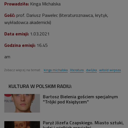
Prowadziła:
Kinga Michalska
Gość:
prof. Dariusz Pawelec (literaturoznawca, krytyk,
wykładowca akademicki)
Data emisji:
1
.03.2021
Godzina emisji:
16.45
am
Zobacz więcej na temat:
kinga michalska
literatura
dwójka
witold wirpsza
KULTURA W POLSKIM RADIU:
Bartosz Bielenia gościem specjalnym
"Trójki pod Księżycem"
Paryż Józefa Czapskiego. Miasto sztuki,
ludzi i wielkich przyjaźni