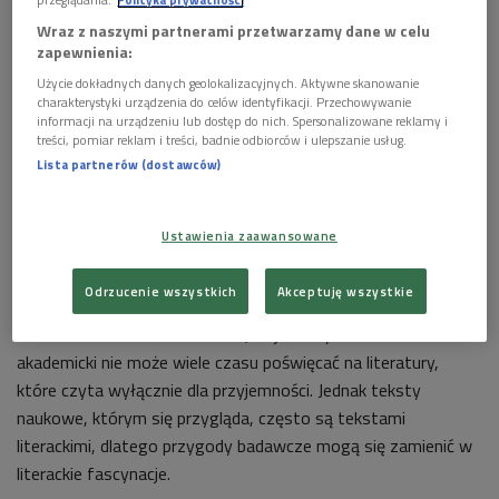
Wraz z naszymi partnerami przetwarzamy dane w celu
zapewnienia:
Witold Wirpsza
Foto: SZ-Photo/Forum
Użycie dokładnych danych geolokalizacyjnych. Aktywne skanowanie
charakterystyki urządzenia do celów identyfikacji. Przechowywanie
POSŁUCHAJ
informacji na urządzeniu lub dostęp do nich. Spersonalizowane reklamy i
treści, pomiar reklam i treści, badnie odbiorców i ulepszanie usług.
Prof. Dariusz Pawelec i jego książkowe polecenia
Lista partnerów (dostawców)
(Literackie witaminy/Dwójka)
09:03
Ustawienia zaawansowane
Odrzucenie wszystkich
Akceptuję wszystkie
Prof. Dariusz Pawelec zdradził, że jako wykładowca
akademicki nie może wiele czasu poświęcać na literatury,
które czyta wyłącznie dla przyjemności. Jednak teksty
naukowe, którym się przygląda, często są tekstami
literackimi, dlatego przygody badawcze mogą się zamienić w
literackie fascynacje.