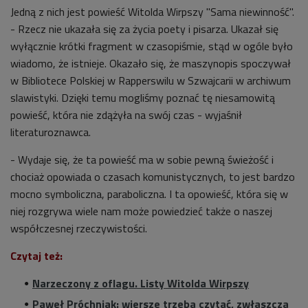
Jedną z nich jest powieść
Witolda Wirpszy "Sama niewinność".
- Rzecz nie ukazała się za życia poety i pisarza.
Ukazał się
wyłącznie krótki fragment w czasopiśmie, stąd w ogóle było
wiadomo, że istnieje. Okazało się, że maszynopis spoczywał
w Bibliotece Polskiej w Rapperswilu w Szwajcarii w archiwum
slawistyki. Dzięki temu mogliśmy poznać tę niesamowitą
powieść, która nie zdążyła na swój czas - wyjaśnił
literaturoznawca.
- Wydaje się, że ta powieść ma w sobie pewną świeżość i
chociaż opowiada o czasach komunistycznych, to jest bardzo
mocno symboliczna, paraboliczna. I ta opowieść, która się w
niej rozgrywa wiele nam może powiedzieć także o naszej
współczesnej rzeczywistości.
Czytaj też:
Narzeczony z oflagu. Listy Witolda Wirpszy
Paweł Próchniak: wiersze trzeba czytać, zwłaszcza