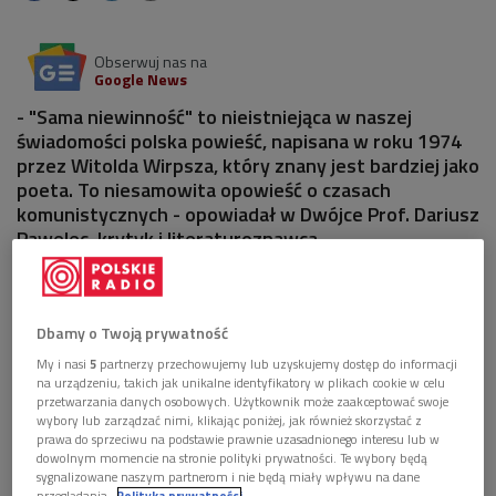
Obserwuj nas na
Google News
- "Sama niewinność" to nieistniejąca w naszej
świadomości polska powieść, napisana w roku 1974
przez Witolda Wirpsza, który znany jest bardziej jako
poeta. To niesamowita opowieść o czasach
komunistycznych - opowiadał w Dwójce Prof. Dariusz
Pawelec, krytyk i literaturoznawca.
Dbamy o Twoją prywatność
My i nasi
5
partnerzy przechowujemy lub uzyskujemy dostęp do informacji
na urządzeniu, takich jak unikalne identyfikatory w plikach cookie w celu
przetwarzania danych osobowych. Użytkownik może zaakceptować swoje
wybory lub zarządzać nimi, klikając poniżej, jak również skorzystać z
prawa do sprzeciwu na podstawie prawnie uzasadnionego interesu lub w
dowolnym momencie na stronie polityki prywatności. Te wybory będą
sygnalizowane naszym partnerom i nie będą miały wpływu na dane
przeglądania.
Polityka prywatności