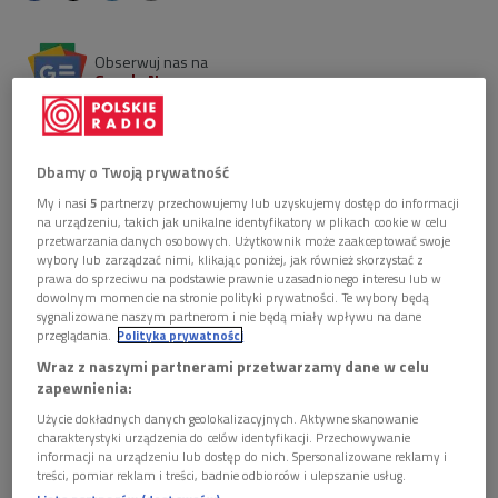
Obserwuj nas na
Google News
Morton Feldman tworzył muzykę wymykającą się
tradycyjnej narracji, skupioną na brzmieniu, czasie i
uważnym słuchaniu. W "Nocnej strefie" zabrzmiała
Dbamy o Twoją prywatność
jego Crippled Symmetry z 1983 roku. Zobacz zapis
My i nasi
5
partnerzy przechowujemy lub uzyskujemy dostęp do informacji
wideo wydarzenia!
na urządzeniu, takich jak unikalne identyfikatory w plikach cookie w celu
przetwarzania danych osobowych. Użytkownik może zaakceptować swoje
wybory lub zarządzać nimi, klikając poniżej, jak również skorzystać z
prawa do sprzeciwu na podstawie prawnie uzasadnionego interesu lub w
dowolnym momencie na stronie polityki prywatności. Te wybory będą
sygnalizowane naszym partnerom i nie będą miały wpływu na dane
przeglądania.
Polityka prywatności
Wraz z naszymi partnerami przetwarzamy dane w celu
zapewnienia:
Użycie dokładnych danych geolokalizacyjnych. Aktywne skanowanie
charakterystyki urządzenia do celów identyfikacji. Przechowywanie
informacji na urządzeniu lub dostęp do nich. Spersonalizowane reklamy i
treści, pomiar reklam i treści, badnie odbiorców i ulepszanie usług.