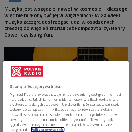
Muzyka jest wszędzie, nawet w kosmosie – dlaczego
więc nie miałoby być jej w więzieniach? W XX wieku
muzyka zaczęła dostrzegać ludzi w osadzonych,
zresztą do więzień trafiali też kompozytorzy: Henry
Cowell czy Isang Yun.
Dbamy o Twoją prywatność
My i nasi
5
partnerzy przechowujemy lub uzyskujemy dostęp do informacji
na urządzeniu, takich jak unikalne identyfikatory w plikach cookie w celu
przetwarzania danych osobowych. Użytkownik może zaakceptować swoje
wybory lub zarządzać nimi, klikając poniżej, jak również skorzystać z
prawa do sprzeciwu na podstawie prawnie uzasadnionego interesu lub w
dowolnym momencie na stronie polityki prywatności. Te wybory będą
W XX wieku muzyka zaczęła dostrzegać ludzi w osadzonych, do więzień trafiali
sygnalizowane naszym partnerom i nie będą miały wpływu na dane
też kompozytorzy: Henry Cowell czy Isang Yun.
Foto: Shutterstock/Bella
Marton
przeglądania.
Polityka prywatności