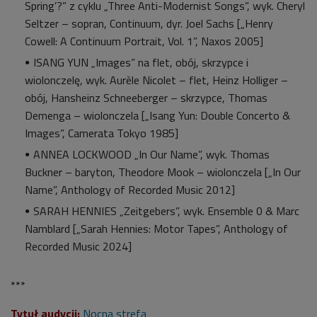
Spring’?” z cyklu „Three Anti-Modernist Songs”, wyk. Cheryl
Seltzer – sopran, Continuum, dyr. Joel Sachs [„Henry
Cowell: A Continuum Portrait, Vol. 1”, Naxos 2005]
ISANG YUN „Images” na flet, obój, skrzypce i
wiolonczelę, wyk. Aurèle Nicolet – flet, Heinz Holliger –
obój, Hansheinz Schneeberger – skrzypce, Thomas
Demenga – wiolonczela [„Isang Yun: Double Concerto &
Images”, Camerata Tokyo 1985]
ANNEA LOCKWOOD „In Our Name”, wyk. Thomas
Buckner – baryton, Theodore Mook – wiolonczela [„In Our
Name”, Anthology of Recorded Music 2012]
SARAH HENNIES „Zeitgebers”, wyk. Ensemble 0 & Marc
Namblard [„Sarah Hennies: Motor Tapes”, Anthology of
Recorded Music 2024]
***
Tytuł audycji:
Nocna strefa