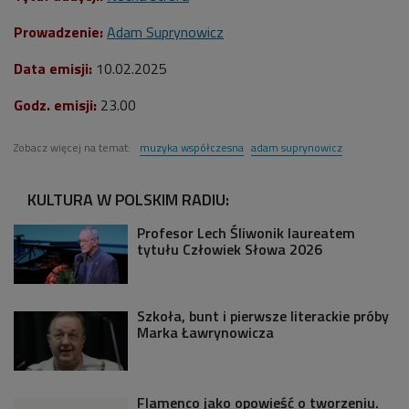
Prowadzenie:
Adam Suprynowicz
Data emisji:
10.02.2025
Godz. emisji:
23.00
Zobacz więcej na temat:
muzyka współczesna
adam suprynowicz
KULTURA W POLSKIM RADIU:
Profesor Lech Śliwonik laureatem
tytułu Człowiek Słowa 2026
Szkoła, bunt i pierwsze literackie próby
Marka Ławrynowicza
Flamenco jako opowieść o tworzeniu.