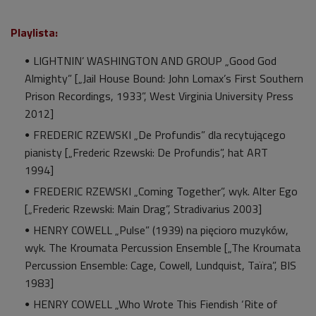
Playlista:
LIGHTNIN’ WASHINGTON AND GROUP „Good God
Almighty” [„Jail House Bound: John Lomax’s First Southern
Prison Recordings, 1933”, West Virginia University Press
2012
FREDERIC RZEWSKI „De Profundis” dla recytującego
pianisty [„Frederic Rzewski: De Profundis”, hat ART
1994]
FREDERIC RZEWSKI „Coming Together”, wyk. Alter Ego
[„Frederic Rzewski: Main Drag”, Stradivarius 2003]
HENRY COWELL „Pulse” (1939) na pięcioro muzyków,
wyk. The Kroumata Percussion Ensemble [„The Kroumata
Percussion Ensemble: Cage, Cowell, Lundquist, Taïra”, BIS
1983]
HENRY COWELL „Who Wrote This Fiendish ‘Rite of