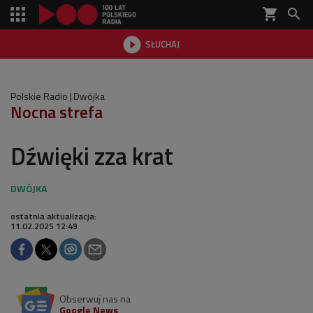
shopping_cart


SŁUCHAJ

Polskie Radio
Dwójka
Nocna strefa
Dźwięki zza krat
ostatnia aktualizacja:
11.02.2025 12:49
Obserwuj nas na
Google News