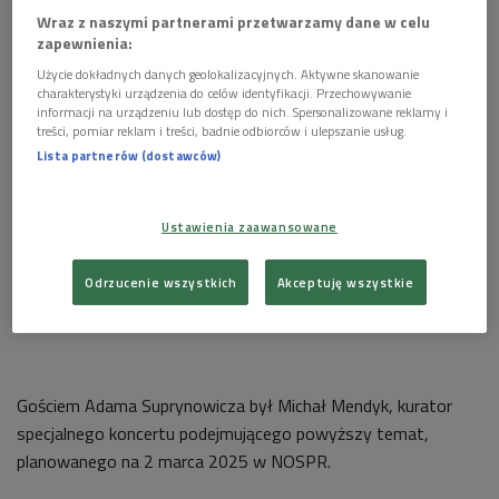
Wraz z naszymi partnerami przetwarzamy dane w celu
Inni artyści swoją zaangażowaną twórczością upominali się o
zapewnienia:
prawa więźniów – należą do nich Frederich Rzewski czy Annea
Użycie dokładnych danych geolokalizacyjnych. Aktywne skanowanie
Lockwood, których utwory zabrzmiały w tej audycji.
charakterystyki urządzenia do celów identyfikacji. Przechowywanie
informacji na urządzeniu lub dostęp do nich. Spersonalizowane reklamy i
treści, pomiar reklam i treści, badnie odbiorców i ulepszanie usług.
POSŁUCHAJ
Lista partnerów (dostawców)
Dźwięki zza krat (Nocna strefa/Dwójka)
Ustawienia zaawansowane
119:36
Odrzucenie wszystkich
Akceptuję wszystkie
Gościem Adama Suprynowicza był Michał Mendyk, kurator
specjalnego koncertu podejmującego powyższy temat,
planowanego na 2 marca 2025 w NOSPR.