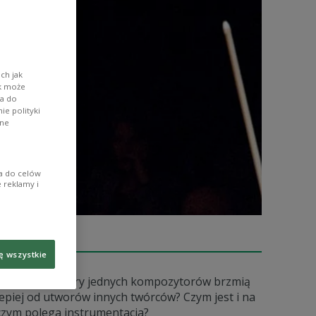
ch jak
ik może
wa do
e polityki
ane
ia do celów
 reklamy i
O AUDYCJI
ę wszystkie
Dlaczego utwory jednych kompozytorów brzmią
lepiej od utworów innych twórców? Czym jest i na
czym polega instrumentacja?