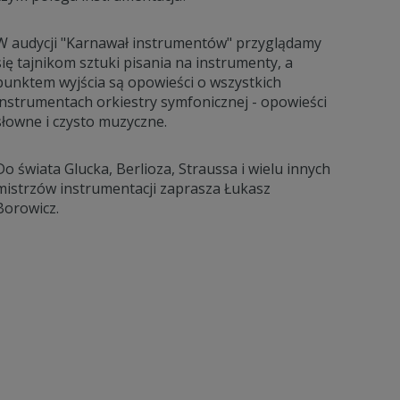
W audycji "Karnawał instrumentów" przyglądamy
się tajnikom sztuki pisania na instrumenty, a
punktem wyjścia są opowieści o wszystkich
instrumentach orkiestry symfonicznej - opowieści
słowne i czysto muzyczne.
Do świata Glucka, Berlioza, Straussa i wielu innych
mistrzów instrumentacji zaprasza Łukasz
Borowicz.