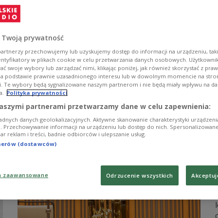
 Twoją prywatność
artnerzy przechowujemy lub uzyskujemy dostęp do informacji na urządzeniu, taki
entyfikatory w plikach cookie w celu przetwarzania danych osobowych. Użytkown
ć swoje wybory lub zarządzać nimi, klikając poniżej, jak również skorzystać z pra
na podstawie prawnie uzasadnionego interesu lub w dowolnym momencie na stroni
i. Te wybory będą sygnalizowane naszym partnerom i nie będą miały wpływu na d
a.
Polityka prywatności
aszymi partnerami przetwarzamy dane w celu zapewnienia:
adnych danych geolokalizacyjnych. Aktywne skanowanie charakterystyki urządzen
ji. Przechowywanie informacji na urządzeniu lub dostęp do nich. Spersonalizowane
iar reklam i treści, badnie odbiorców i ulepszanie usług.
tnerów (dostawców)
a zaawansowane
Odrzucenie wszystkich
Akceptuj