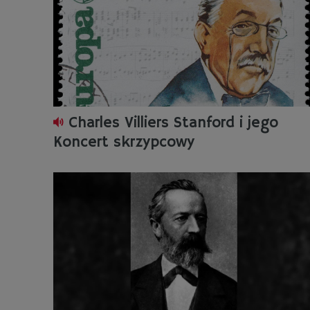
Charles Villiers Stanford i jego
Koncert skrzypcowy