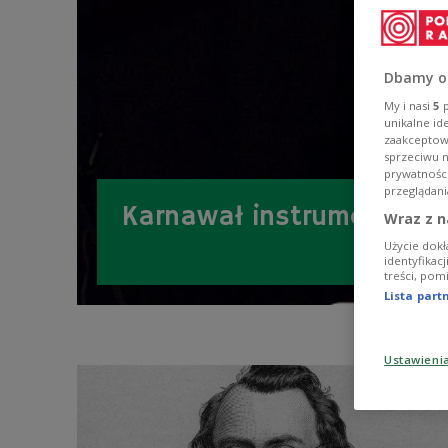
Dbamy o
My i nasi
5
p
unikalne id
zaakceptowa
sprzeciwu 
prywatnośc
przeglądani
Karnawał instrumentów
Wraz z n
Użycie dokł
identyfikac
treści, pom
Lista par
Ustawieni