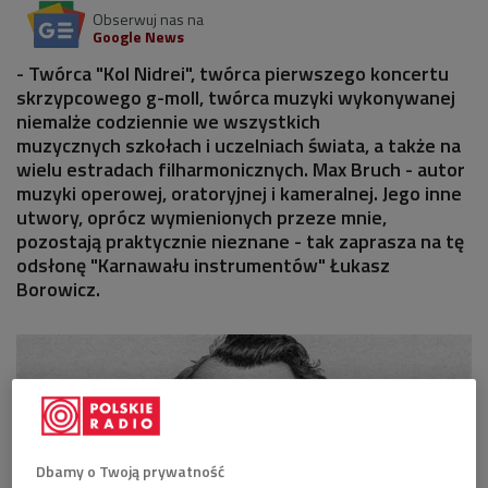
Obserwuj nas na
Google News
- Twórca "Kol Nidrei", twórca pierwszego koncertu
skrzypcowego g-moll, twórca muzyki wykonywanej
niemalże codziennie we wszystkich
muzycznych szkołach i uczelniach świata, a także na
wielu estradach filharmonicznych. Max Bruch - autor
muzyki operowej, oratoryjnej i kameralnej. Jego inne
utwory, oprócz wymienionych przeze mnie,
pozostają praktycznie nieznane - tak zaprasza na tę
odsłonę "Karnawału instrumentów" Łukasz
Borowicz.
Dbamy o Twoją prywatność