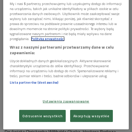
My i nasi
5
partnerzy przechowujemy lub uzyskujemy dostęp do informacji
na urządzeniu, takich jak unikalne identyfikatory w plikach cookie w celu
przetwarzania danych osobowych. Użytkownik może zaakceptować swoje
wybory lub zarządzać nimi, klikając poniżej, jak również skorzystać z
prawa do sprzeciwu na podstawie prawnie uzasadnionego interesu lub w
dowolnym momencie na stronie polityki prywatności. Te wybory będą
Max Bruch (1838-1920)
Foto: Sammlung Rauch/Interfoto/Forum
sygnalizowane naszym partnerom i nie będą miały wpływu na dane
przeglądania.
Polityka prywatności
W programie:
Wraz z naszymi partnerami przetwarzamy dane w celu
zapewnienia:
Max Bruch
Koncert na skrzypce i orkiestrę
op. 44
Użycie dokładnych danych geolokalizacyjnych. Aktywne skanowanie
charakterystyki urządzenia do celów identyfikacji. Przechowywanie
***
informacji na urządzeniu lub dostęp do nich. Spersonalizowane reklamy i
treści, pomiar reklam i treści, badnie odbiorców i ulepszanie usług.
Dlaczego utwory jednych kompozytorów brzmią lepiej od
Lista partnerów (dostawców)
utworów innych twórców? Na czym polega instrumentacja?
W audycji
"Karnawał instrumentów"
przyglądamy się tajnikom
Ustawienia zaawansowane
sztuki pisania na instrumenty, a punktem wyjścia są opowieści
o wszystkich instrumentach orkiestry symfonicznej -
Odrzucenie wszystkich
Akceptuję wszystkie
opowieści słowne i czysto muzyczne.
Do świata Christopha Willibalda Glucka, Hectora Berlioza,