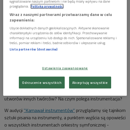
sygnalizowane naszym partnerom i nie będą miały wpływu na dane
przeglądania.
Polityka prywatności
Wraz z naszymi partnerami przetwarzamy dane w celu
zapewnienia:
Zdjęcie ilustracyjne
Foto: Shutterstock/Roselynne
Użycie dokładnych danych geolokalizacyjnych. Aktywne skanowanie
charakterystyki urządzenia do celów identyfikacji. Przechowywanie
Jak na hasło "rodzina fletów" reagowali Hector Berlioz i
informacji na urządzeniu lub dostęp do nich. Spersonalizowane reklamy i
Ryszard Strauss? Kto posiadł wiedzę tajemną na temat
treści, pomiar reklam i treści, badnie odbiorców i ulepszanie usług.
"Czarodziejskiego fletu"? Czym różni się flet od fletu piccolo?
Lista partnerów (dostawców)
O tym w nagraniu.
Była to powtórka audycji z 25 września 2020 roku.
Ustawienia zaawansowane
***
Odrzucenie wszystkich
Akceptuję wszystkie
Dlaczego utwory jednych kompozytorów brzmią lepiej od
utworów innych twórców? Na czym polega instrumentacja?
W audycji
"Karnawał instrumentów"
przyglądamy się tajnikom
sztuki pisania na instrumenty, a punktem wyjścia są opowieści
o wszystkich instrumentach orkiestry symfonicznej -