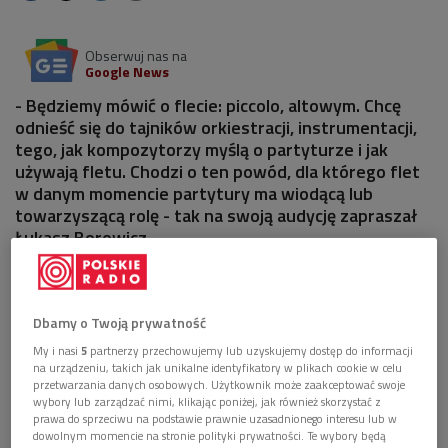
Obserwuj nas na
Google News
- Będziemy mówić o flecie: piccolo, altowym. Chcę
odnieść się do tajników orkiestracji, instrumentacji,
tego, jak kompozytorzy myślą o partyturze i jak
używają fletu. Chodzi o ten powód, dla którego flet
w danym momencie partytury ma wiodącą lub
towarzyszącą rolę - tak na swoją audycję zapraszał
Łukasz Borowicz.
Dbamy o Twoją prywatność
My i nasi
5
partnerzy przechowujemy lub uzyskujemy dostęp do informacji
na urządzeniu, takich jak unikalne identyfikatory w plikach cookie w celu
przetwarzania danych osobowych. Użytkownik może zaakceptować swoje
wybory lub zarządzać nimi, klikając poniżej, jak również skorzystać z
prawa do sprzeciwu na podstawie prawnie uzasadnionego interesu lub w
dowolnym momencie na stronie polityki prywatności. Te wybory będą