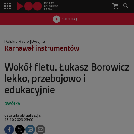
shopping_cart


SŁUCHAJ

Polskie Radio
Dwójka
Karnawał instrumentów
Wokół fletu. Łukasz Borowicz
lekko, przebojowo i
edukacyjnie
ostatnia aktualizacja:
13.10.2023 23:00