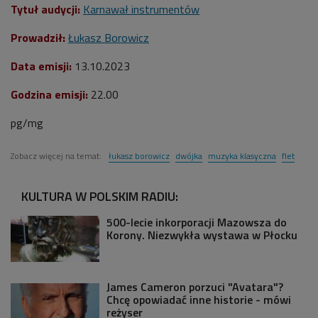
Tytuł audycji:
Karnawał instrumentów
Prowadził:
Łukasz Borowicz
Data emisji:
13.10.2023
Godzina emisji:
22.00
pg/mg
Zobacz więcej na temat:
łukasz borowicz
dwójka
muzyka klasyczna
flet
KULTURA W POLSKIM RADIU:
500-lecie inkorporacji Mazowsza do
Korony. Niezwykła wystawa w Płocku
James Cameron porzuci "Avatara"?
Chcę opowiadać inne historie - mówi
reżyser