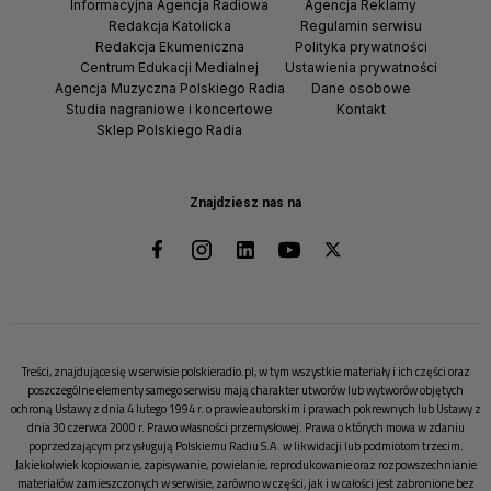
Informacyjna Agencja Radiowa
Agencja Reklamy
Redakcja Katolicka
Regulamin serwisu
Redakcja Ekumeniczna
Polityka prywatności
Centrum Edukacji Medialnej
Ustawienia prywatności
Agencja Muzyczna Polskiego Radia
Dane osobowe
Studia nagraniowe i koncertowe
Kontakt
Sklep Polskiego Radia
Znajdziesz nas na
Treści, znajdujące się w serwisie polskieradio.pl, w tym wszystkie materiały i ich części oraz
poszczególne elementy samego serwisu mają charakter utworów lub wytworów objętych
ochroną Ustawy z dnia 4 lutego 1994 r. o prawie autorskim i prawach pokrewnych lub Ustawy z
dnia 30 czerwca 2000 r. Prawo własności przemysłowej. Prawa o których mowa w zdaniu
poprzedzającym przysługują Polskiemu Radiu S.A. w likwidacji lub podmiotom trzecim.
Jakiekolwiek kopiowanie, zapisywanie, powielanie, reprodukowanie oraz rozpowszechnianie
materiałów zamieszczonych w serwisie, zarówno w części, jak i w całości jest zabronione bez