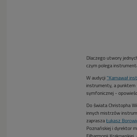
Dlaczego utwory jednyc
czym polega instrument
W audycji
"Karnawał in
instrumenty, a punktem 
symfonicznej - opowieśc
Do świata Christopha Wil
innych mistrzów instrum
zaprasza
Łukasz Borowi
Poznańskiej i dyrektor m
Filharmonii Krakowskiej,