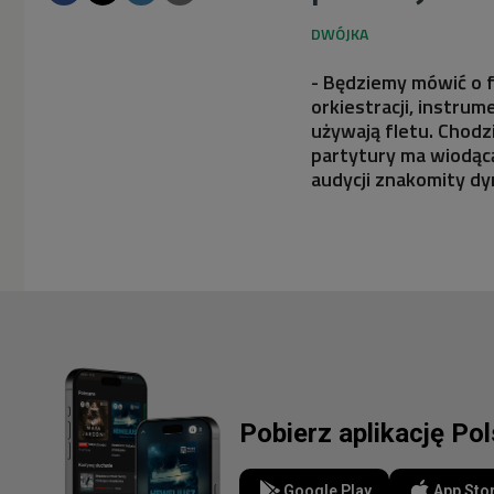
- Będziemy mówić o fl
orkiestracji, instrum
używają fletu. Chodz
partytury ma wiodącą
audycji znakomity d
Pobierz aplikację Po
Google Play
App Sto