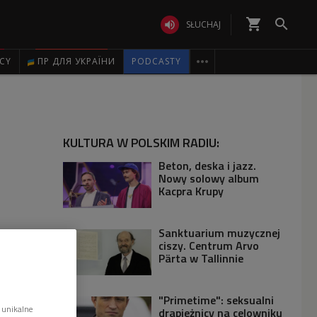
shopping_cart


SŁUCHAJ

ICY
ПР ДЛЯ УКРАЇНИ
PODCASTY
KULTURA W POLSKIM RADIU:
Beton, deska i jazz.
Nowy solowy album
Kacpra Krupy
Sanktuarium muzycznej
ciszy. Centrum Arvo
Pärta w Tallinnie
"Primetime": seksualni
 unikalne
drapieżnicy na celowniku