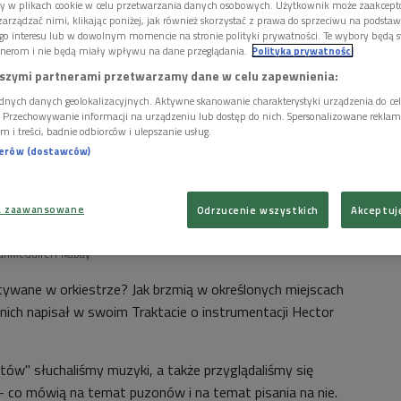
ory w plikach cookie w celu przetwarzania danych osobowych. Użytkownik może zaakcep
arządzać nimi, klikając poniżej, jak również skorzystać z prawa do sprzeciwu na podsta
go interesu lub w dowolnym momencie na stronie polityki prywatności. Te wybory będą 
nerom i nie będą miały wpływu na dane przeglądania.
Polityka prywatności
szymi partnerami przetwarzamy dane w celu zapewnienia:
dnych danych geolokalizacyjnych. Aktywne skanowanie charakterystyki urządzenia do ce
i. Przechowywanie informacji na urządzeniu lub dostęp do nich. Spersonalizowane reklamy 
m i treści, badnie odbiorców i ulepszanie usług.
nerów (dostawców)
a zaawansowane
Odrzucenie wszystkich
Akceptuj
yanMcGuire/Pixabay
ywane w orkiestrze? Jak brzmią w określonych miejscach
nich napisał w swoim Traktacie o instrumentacji Hector
ów" słuchaliśmy muzyki, a także przyglądaliśmy się
- co mówią na temat puzonów i na temat pisania na nie.