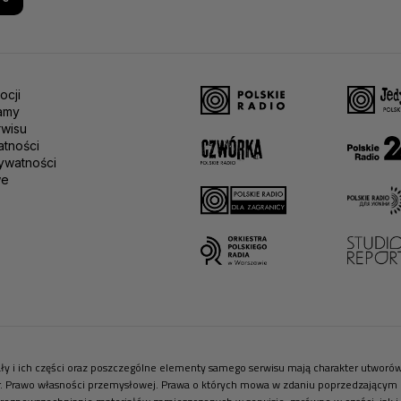
ocji
amy
rwisu
atności
ywatności
we
riały i ich części oraz poszczególne elementy samego serwisu mają charakter utwor
r. Prawo własności przemysłowej. Prawa o których mowa w zdaniu poprzedzającym pr