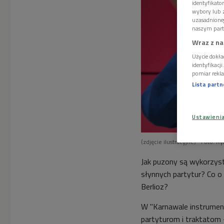
identyfikat
wybory lub z
uzasadnione
naszym part
Wraz z na
Użycie dokła
identyfikacj
pomiar rekla
Lista part
Ustawieni
(zdjęcie ilustracyjne)
Foto: R
Jak puzony są wykorzyst
słynnych partytur? Co o 
Berlioz?
W "Karnawale instrument
partyturom i traktatom 