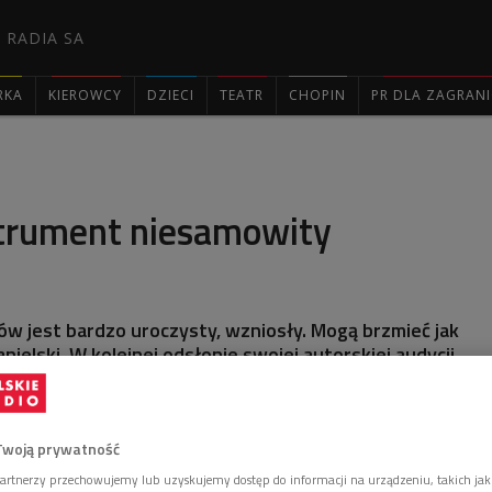
 RADIA SA
RKA
KIEROWCY
DZIECI
TEATR
CHOPIN
PR DLA ZAGRAN

strument niesamowity
w jest bardzo uroczysty, wzniosły. Mogą brzmieć jak
nielski. W kolejnej odsłonie swojej autorskiej audycji
wiadał o puzonach.
Twoją prywatność
artnerzy przechowujemy lub uzyskujemy dostęp do informacji na urządzeniu, takich jak