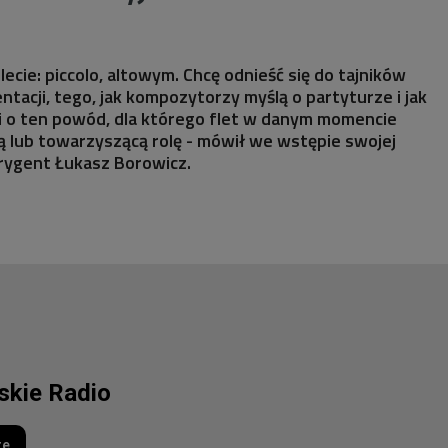
ecie: piccolo, altowym. Chcę odnieść się do tajników
entacji, tego, jak kompozytorzy myślą o partyturze i jak
i o ten powód, dla którego flet w danym momencie
 lub towarzyszącą rolę - mówił we wstępie swojej
yrygent Łukasz Borowicz.
lskie Radio
re