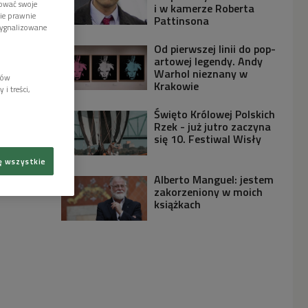
tować swoje
i w kamerze Roberta
wie prawnie
Pattinsona
sygnalizowane
Od pierwszej linii do pop-
artowej legendy. Andy
Warhol nieznany w
lów
Krakowie
i treści,
Święto Królowej Polskich
Rzek - już jutro zaczyna
się 10. Festiwal Wisły
ę wszystkie
Alberto Manguel: jestem
zakorzeniony w moich
książkach