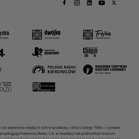
ów lub wytworów objętych ochroną Ustawy z dnia 4 lutego 1994 r. o prawie
zysługują Polskiemu Radiu S.A. w likwidacji lub podmiotom trzecim.