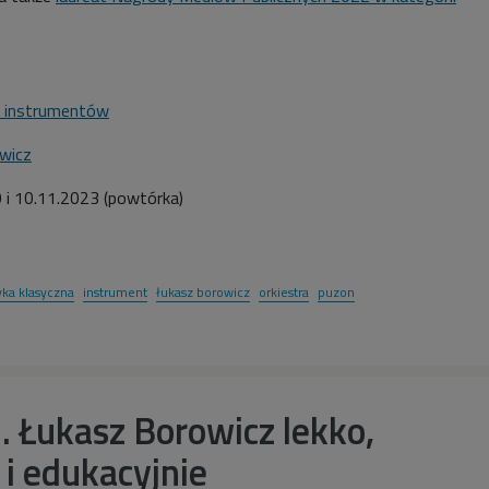
 instrumentów
wicz
 i 10.11.2023 (powtórka)
ka klasyczna
instrument
łukasz borowicz
orkiestra
puzon
. Łukasz Borowicz lekko,
i edukacyjnie