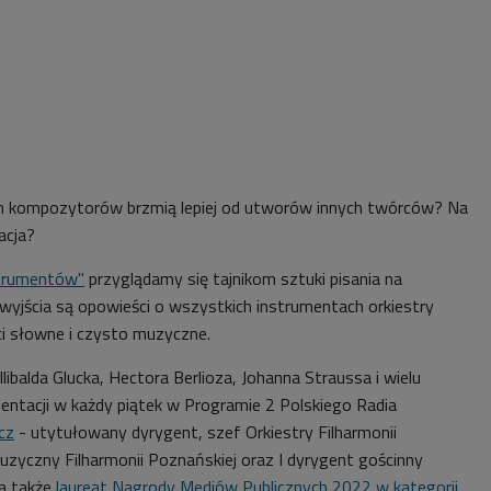
h kompozytorów brzmią lepiej od utworów innych twórców? Na
acja?
strumentów"
przyglądamy się tajnikom sztuki pisania na
wyjścia są opowieści o wszystkich instrumentach orkiestry
i słowne i czysto muzyczne.
libalda Glucka, Hectora Berlioza, Johanna Straussa i wielu
entacji w każdy piątek w Programie 2 Polskiego Radia
cz
- utytułowany dyrygent, szef Orkiestry Filharmonii
uzyczny Filharmonii Poznańskiej oraz I dyrygent gościnny
 a także
laureat Nagrody Mediów Publicznych 2022 w kategorii