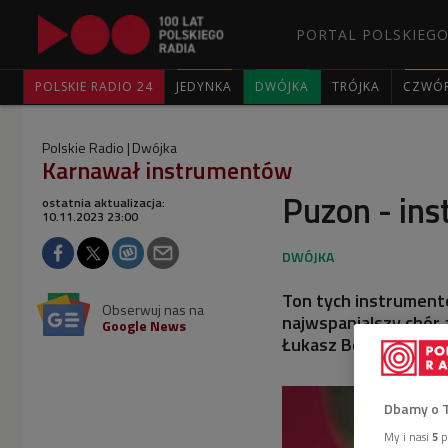
PORTAL POLSKIEGO
POLSKIE RADIO 24
JEDYNKA
DWÓJKA
TRÓJKA
CZWÓ
Polskie Radio
Dwójka
Karnawał instrumentów
Puzon - in
ostatnia aktualizacja:
10.11.2023 23:00
Ton tych instrumentó
Obserwuj nas na
najwspanialszy chór a
Google News
Łukasz Borowicz opo
Dbamy o 
My i nasi
5
p