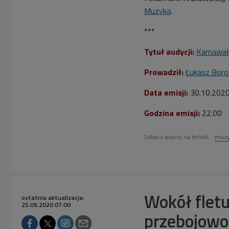
Muzyka
.
***
Tytuł audycji:
Karnawał
Prowadził:
Łukasz Boro
Data emisji:
30.10.2020
Godzina emisji:
22.00
Zobacz więcej na temat:
muzy
Wokół fletu
ostatnia aktualizacja:
25.09.2020 07:00
przebojowo 