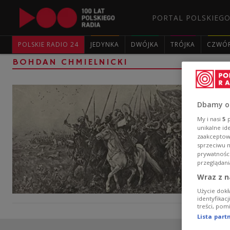
PORTAL POLSKIEGO
POLSKIE RADIO 24
JEDYNKA
DWÓJKA
TRÓJKA
CZWÓ
BOHDAN CHMIELNICKI
Dbamy o
My i nasi
5
p
unikalne id
zaakceptowa
sprzeciwu 
prywatnośc
przeglądani
Wraz z n
Użycie dokł
identyfikac
treści, pom
Lista par