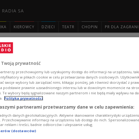
 RADIA SA
RKA
KIEROWCY
DZIECI
TEATR
CHOPIN
PR DLA ZAGRAN

Bohdan Chmielnicki i badania nad cudo
 Twoją prywatność
Poznaliśmy laureatów Programu "Start" 2025. Co roku F
artnerzy przechowujemy lub uzyskujemy dostęp do informacji na urządzeniu, taki
młodym badaczkom i badaczom do 30. roku życia, w uzn
entyfikatory w plikach cookie w celu przetwarzania danych osobowych. Użytkown
wyróżnionych jest Jan Błoński z Instytutu Archeologii i
ć swoje wybory lub zarządzać nimi, klikając poniżej, jak również skorzystać z pra
cudownych objawień w czasie powstania Bohdana Chmie
na podstawie prawnie uzasadnionego interesu lub w dowolnym momencie na stroni
i. Te wybory będą sygnalizowane naszym partnerom i nie będą miały wpływu na d
Zobacz więcej na temat:
Katarzyna Kobylecka
Fundacja na rze
a.
Polityka prywatności
aszymi partnerami przetwarzamy dane w celu zapewnienia:
adnych danych geolokalizacyjnych. Aktywne skanowanie charakterystyki urządzen
ji. Przechowywanie informacji na urządzeniu lub dostęp do nich. Spersonalizowane
iar reklam i treści, badnie odbiorców i ulepszanie usług.
tnerów (dostawców)