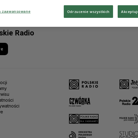
a zaawansowane
Odrzucenie wszystkich
Akceptuj
lskie Radio
re
ocji
amy
rwisu
atności
ywatności
we