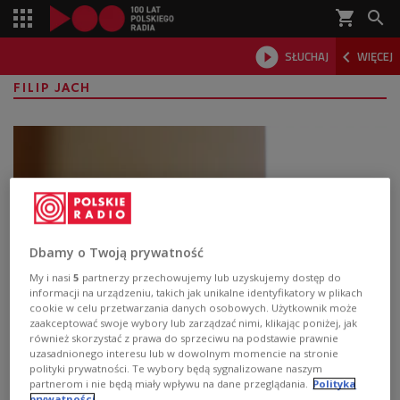
shopping_cart



SŁUCHAJ
WIĘCEJ

FILIP JACH
Dbamy o Twoją prywatność
My i nasi
5
partnerzy przechowujemy lub uzyskujemy dostęp do
informacji na urządzeniu, takich jak unikalne identyfikatory w plikach
cookie w celu przetwarzania danych osobowych. Użytkownik może
Na czym polega inicjatywa "Sercem
zaakceptować swoje wybory lub zarządzać nimi, klikając poniżej, jak
również skorzystać z prawa do sprzeciwu na podstawie prawnie
Pisane"?
uzasadnionego interesu lub w dowolnym momencie na stronie
polityki prywatności. Te wybory będą sygnalizowane naszym
Jak można kogoś nauczyć empatii? Jak zmienić świat na
partnerom i nie będą miały wpływu na dane przeglądania.
Polityka
prywatności