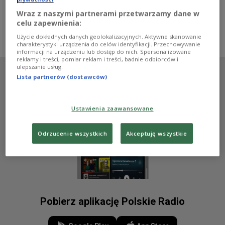
bardziej wrażliwy? Na te pytania odpowiedzieli Natalia
Mikulska, Nikola Wiktoria Soboń i Filip Jach.
Wraz z naszymi partnerami przetwarzamy dane w
celu zapewnienia:
Zobacz więcej na temat:
Czwórka
Zobacz także
Jakub Jamrozek
Natalia Mikulska
Nikola Wiktoria Soboń
Użycie dokładnych danych geolokalizacyjnych. Aktywne skanowanie
charakterystyki urządzenia do celów identyfikacji. Przechowywanie
informacji na urządzeniu lub dostęp do nich. Spersonalizowane
reklamy i treści, pomiar reklam i treści, badnie odbiorców i
ulepszanie usług.
Lista partnerów (dostawców)
Ustawienia zaawansowane
Odrzucenie wszystkich
Akceptuję wszystkie
Pobierz aplikację Polskie Radio