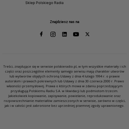
Sklep Polskiego Radia
Znajdziesz nas na
Treści, znajdujące się w serwisie polskieradio.pl, w tym wszystkie materiały i ich
części oraz poszczególne elementy samego serwisu mają charakter utworów
lub wytworów objętych ochroną Ustawy z dnia 4 lutego 1994 r. o prawie
autorskim i prawach pokrewnych lub Ustawy z dnia 30 czerwca 2000 r. Prawo
własności przemysłowej. Prawa o których mowa w zdaniu poprzedzającym
przysługują Polskiemu Radiu S.A. w likwidacji lub podmiotom trzecim.
Jakiekolwiek kopiowanie, zapisywanie, powielanie, reprodukowanie oraz
rozpowszechnianie materiałów zamieszczonych w serwisie, zarówno w części,
jak i w całości jest zabronione bez uprzedniej pisemnej zgody uprawnionego.