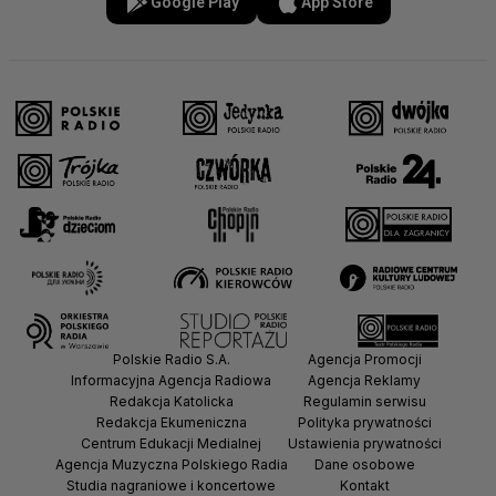
Google Play
App Store
Polskie Radio S.A.
Agencja Promocji
Informacyjna Agencja Radiowa
Agencja Reklamy
Redakcja Katolicka
Regulamin serwisu
Redakcja Ekumeniczna
Polityka prywatności
Centrum Edukacji Medialnej
Ustawienia prywatności
Agencja Muzyczna Polskiego Radia
Dane osobowe
Studia nagraniowe i koncertowe
Kontakt