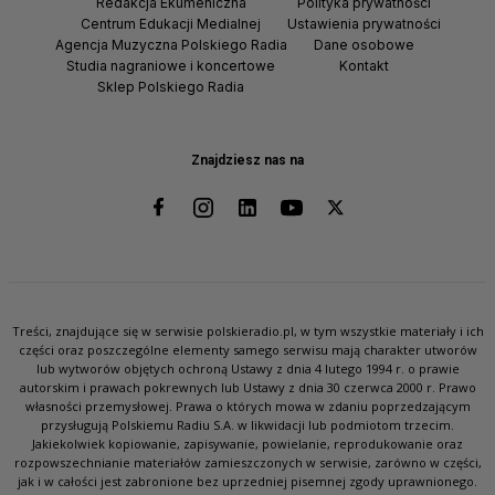
Redakcja Ekumeniczna
Polityka prywatności
Centrum Edukacji Medialnej
Ustawienia prywatności
Agencja Muzyczna Polskiego Radia
Dane osobowe
Studia nagraniowe i koncertowe
Kontakt
Sklep Polskiego Radia
Znajdziesz nas na
Treści, znajdujące się w serwisie polskieradio.pl, w tym wszystkie materiały i ich
części oraz poszczególne elementy samego serwisu mają charakter utworów
lub wytworów objętych ochroną Ustawy z dnia 4 lutego 1994 r. o prawie
autorskim i prawach pokrewnych lub Ustawy z dnia 30 czerwca 2000 r. Prawo
własności przemysłowej. Prawa o których mowa w zdaniu poprzedzającym
przysługują Polskiemu Radiu S.A. w likwidacji lub podmiotom trzecim.
Jakiekolwiek kopiowanie, zapisywanie, powielanie, reprodukowanie oraz
rozpowszechnianie materiałów zamieszczonych w serwisie, zarówno w części,
jak i w całości jest zabronione bez uprzedniej pisemnej zgody uprawnionego.