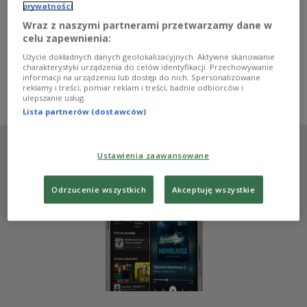
prywatności
algierskiej wojny o niepodległość. Publikował liczne
artykuły na temat rasizmu i kolonializmu, a jego
Wraz z naszymi partnerami przetwarzamy dane w
twórczość była inspiracją dla wielu pokoleń
celu zapewnienia:
intelektualistów. W "Połączeniu
Użycie dokładnych danych geolokalizacyjnych. Aktywne skanowanie
międzynarodowym" mówiliśmy o Frantzu Fanonie.
charakterystyki urządzenia do celów identyfikacji. Przechowywanie
informacji na urządzeniu lub dostęp do nich. Spersonalizowane
Zobacz więcej na temat:
Monika Zając
Algieria
reklamy i treści, pomiar reklam i treści, badnie odbiorców i
Przemysław Wielgosz
Dwójka
ulepszanie usług.
Lista partnerów (dostawców)
Ustawienia zaawansowane
Odrzucenie wszystkich
Akceptuję wszystkie