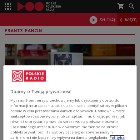
shopping_cart



SŁUCHAJ
WIĘCEJ

FRANTZ FANON
Dbamy o Twoją prywatność
My i nasi
5
partnerzy przechowujemy lub uzyskujemy dostęp do
informacji na urządzeniu, takich jak unikalne identyfikatory w plikach
cookie w celu przetwarzania danych osobowych. Użytkownik może
Ruch antykolonialny Frantza Fanona
zaakceptować swoje wybory lub zarządzać nimi, klikając poniżej, jak
również skorzystać z prawa do sprzeciwu na podstawie prawnie
Był filozofem i działaczem społecznym, ale także
uzasadnionego interesu lub w dowolnym momencie na stronie
psychiatrą. Pochodził z karaibskiej Martyniki, kształcił
polityki prywatności. Te wybory będą sygnalizowane naszym
partnerom i nie będą miały wpływu na dane przeglądania.
Polityka
się we Francji. Obserwował z bliska wydarzenia