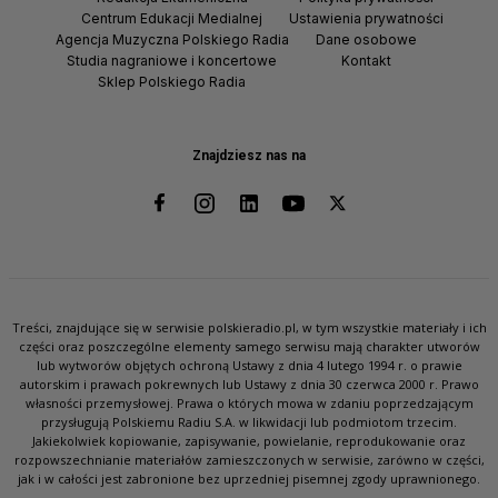
Centrum Edukacji Medialnej
Ustawienia prywatności
Agencja Muzyczna Polskiego Radia
Dane osobowe
Studia nagraniowe i koncertowe
Kontakt
Sklep Polskiego Radia
Znajdziesz nas na
Treści, znajdujące się w serwisie polskieradio.pl, w tym wszystkie materiały i ich
części oraz poszczególne elementy samego serwisu mają charakter utworów
lub wytworów objętych ochroną Ustawy z dnia 4 lutego 1994 r. o prawie
autorskim i prawach pokrewnych lub Ustawy z dnia 30 czerwca 2000 r. Prawo
własności przemysłowej. Prawa o których mowa w zdaniu poprzedzającym
przysługują Polskiemu Radiu S.A. w likwidacji lub podmiotom trzecim.
Jakiekolwiek kopiowanie, zapisywanie, powielanie, reprodukowanie oraz
rozpowszechnianie materiałów zamieszczonych w serwisie, zarówno w części,
jak i w całości jest zabronione bez uprzedniej pisemnej zgody uprawnionego.