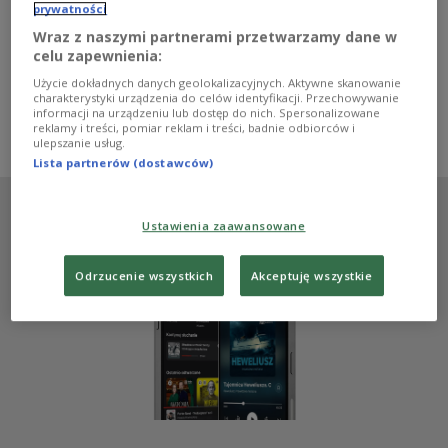
W "Kwadransie bez muzyki" przenieśliśmy się na
prywatności
wschodnie pogranicze Polski. To tam, w ramach
Wraz z naszymi partnerami przetwarzamy dane w
projektu Fundacji Pogranicze, powstał pamiętnik
celu zapewnienia:
dziejów tych miejscowości oraz zamieszkujących je
Użycie dokładnych danych geolokalizacyjnych. Aktywne skanowanie
rodzin.
charakterystyki urządzenia do celów identyfikacji. Przechowywanie
Zobacz więcej na temat:
Sejny
Małgorzata Nieciecka- Mac
informacji na urządzeniu lub dostęp do nich. Spersonalizowane
reklamy i treści, pomiar reklam i treści, badnie odbiorców i
Kresy
kultura ludowa
ulepszanie usług.
Lista partnerów (dostawców)
Ustawienia zaawansowane
Odrzucenie wszystkich
Akceptuję wszystkie