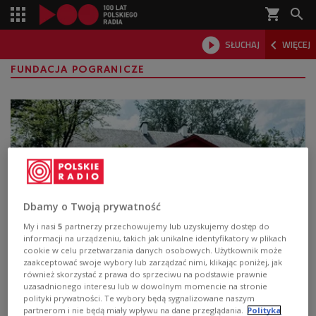
shopping_cart



SŁUCHAJ
WIĘCEJ

FUNDACJA POGRANICZE
Dbamy o Twoją prywatność
My i nasi
5
partnerzy przechowujemy lub uzyskujemy dostęp do
informacji na urządzeniu, takich jak unikalne identyfikatory w plikach
cookie w celu przetwarzania danych osobowych. Użytkownik może
Biblia Domowa albo Silva Rerum.
zaakceptować swoje wybory lub zarządzać nimi, klikając poniżej, jak
Międzypokoleniowy projekt Fundacji
również skorzystać z prawa do sprzeciwu na podstawie prawnie
uzasadnionego interesu lub w dowolnym momencie na stronie
Pogranicze
polityki prywatności. Te wybory będą sygnalizowane naszym
partnerom i nie będą miały wpływu na dane przeglądania.
Polityka