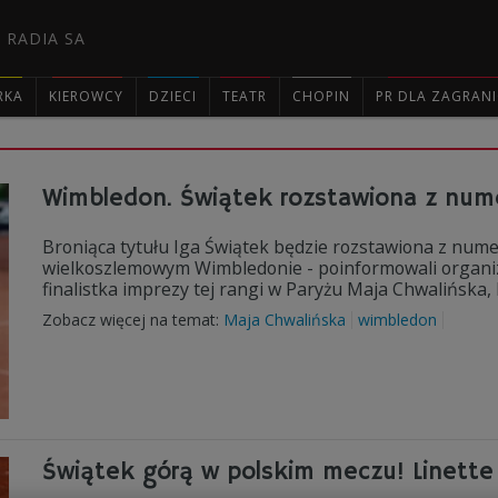
 RADIA SA
RKA
KIEROWCY
DZIECI
TEATR
CHOPIN
PR DLA ZAGRAN

Wimbledon. Świątek rozstawiona z nume
Broniąca tytułu Iga Świątek będzie rozstawiona z num
wielkoszlemowym Wimbledonie - poinformowali organiza
finalistka imprezy tej rangi w Paryżu Maja Chwalińska, 
Zobacz więcej na temat:
Maja Chwalińska
wimbledon
Świątek górą w polskim meczu! Linette 