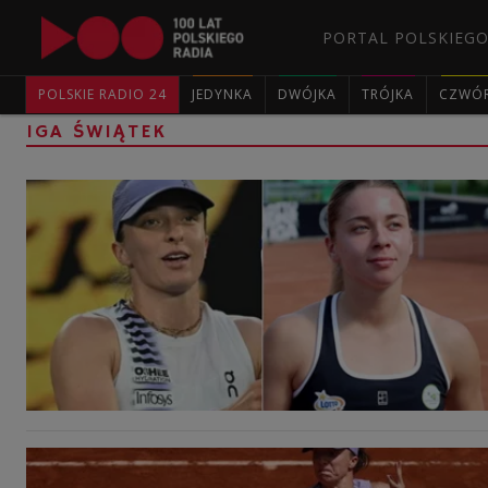
PORTAL POLSKIEGO
POLSKIE RADIO 24
JEDYNKA
DWÓJKA
TRÓJKA
CZWÓ
IGA ŚWIĄTEK