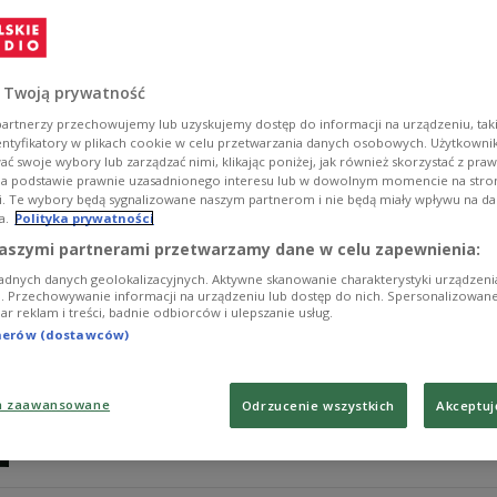
Iga Świątek po wyrównanym meczu pokonała Magdę Line
Garrosa. W walce o ćwierćfinał rywalką 24-letniej tenisi
Zobacz więcej na temat:
Magda Linette
roland garros
Tenis
 Twoją prywatność
artnerzy przechowujemy lub uzyskujemy dostęp do informacji na urządzeniu, taki
entyfikatory w plikach cookie w celu przetwarzania danych osobowych. Użytkown
ć swoje wybory lub zarządzać nimi, klikając poniżej, jak również skorzystać z pra
na podstawie prawnie uzasadnionego interesu lub w dowolnym momencie na stroni
i. Te wybory będą sygnalizowane naszym partnerom i nie będą miały wpływu na d
a.
Polityka prywatności
Znamy datę kolejnego meczu Świątek. 
aszymi partnerami przetwarzamy dane w celu zapewnienia:
adnych danych geolokalizacyjnych. Aktywne skanowanie charakterystyki urządzen
Iga Świątek w czwartej rundzie Roland Garros zagra z 
ji. Przechowywanie informacji na urządzeniu lub dostęp do nich. Spersonalizowane
iar reklam i treści, badnie odbiorców i ulepszanie usług.
najlepszy rezultat na French Open postawi się Polce? S
Kostjuk.
tnerów (dostawców)
Zobacz więcej na temat:
Tenis
WTA
roland garros
SPORT
a zaawansowane
Odrzucenie wszystkich
Akceptuj