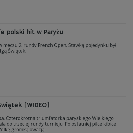
e polski hit w Paryżu
 w meczu 2. rundy French Open. Stawką pojedynku był
z Igą Świątek.
Świątek [WIDEO]
sa. Czterokrotna triumfatorka paryskiego Wielkiego
 do trzeciej rundy turnieju. Po ostatniej piłce kibice
 Polkę gromką owacją.