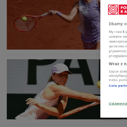
Dbamy o
My i nasi
5
p
unikalne id
zaakceptowa
sprzeciwu 
prywatnośc
przeglądani
Wraz z n
Użycie dokł
identyfikac
treści, pom
Lista par
Ustawieni