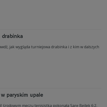
a drabinka
awdź, jak wygląda turniejowa drabinka i z kim w dalszych
o w paryskim upale
 W środowym meczu tenisistka pokonała Sarę Bejlek 6:2,