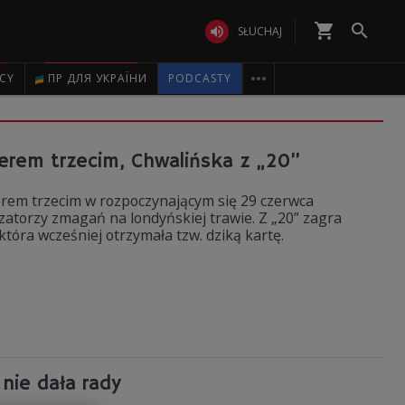
shopping_cart


SŁUCHAJ

ICY
ПР ДЛЯ УКРАЇНИ
PODCASTY
rem trzecim, Chwalińska z „20”
erem trzecim w rozpoczynającym się 29 czerwca
torzy zmagań na londyńskiej trawie. Z „20” zagra
która wcześniej otrzymała tzw. dziką kartę.
nie dała rady