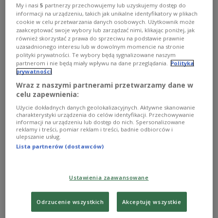
mityngu Diamentowa Liga na Stadionie Śląskim w
My i nasi
5
partnerzy przechowujemy lub uzyskujemy dostęp do
Chorzowie podczas Memoriału Kamili Skolimowskiej.
informacji na urządzeniu, takich jak unikalne identyfikatory w plikach
Szwed cztery dni przed rywalizacją w Polsce pobił rekord
cookie w celu przetwarzania danych osobowych. Użytkownik może
świata. W Chorzowie może złamać kolejną magiczną
zaakceptować swoje wybory lub zarządzać nimi, klikając poniżej, jak
barierę. Raz w Polsce już tego dokonał.
również skorzystać z prawa do sprzeciwu na podstawie prawnie
uzasadnionego interesu lub w dowolnym momencie na stronie
Zobacz więcej na temat:
Lekkoatletyka
SPORT
polityki prywatności. Te wybory będą sygnalizowane naszym
Armand Duplantis
partnerom i nie będą miały wpływu na dane przeglądania.
Polityka
prywatności
Wraz z naszymi partnerami przetwarzamy dane w
celu zapewnienia:
Użycie dokładnych danych geolokalizacyjnych. Aktywne skanowanie
charakterystyki urządzenia do celów identyfikacji. Przechowywanie
informacji na urządzeniu lub dostęp do nich. Spersonalizowane
reklamy i treści, pomiar reklam i treści, badnie odbiorców i
ulepszanie usług.
Lista partnerów (dostawców)
Ustawienia zaawansowane
"Wiersz przeczytam za 30 lat i
TYLKO U NAS
się wzruszę". Zmarła nagle
Odrzucenie wszystkich
Akceptuję wszystkie
- Pierwszy raz ktoś napisał o mnie wiersz, o moim